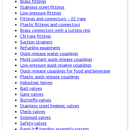
Brass fittings
Stainless steel fittings
Low pressure fittings
Fittings and connectors – EC type
Plastic fittings and connectors
Brass connectors with a cutting ring
CN type fittings
Suction strainers
Refueling equipment
Quick release water couplings
Mold coolant quick release couplings
Low pressure quick relaese couplings
Quick release couplings for food and beverage
Plastic quick release couplings
Industrial Valves
Ball valves
Gate valves
Butterfly valves
Stainless steel hygienic valves
Check valves
Solenoid valves
Safety valves
Band-It® banding assembly system