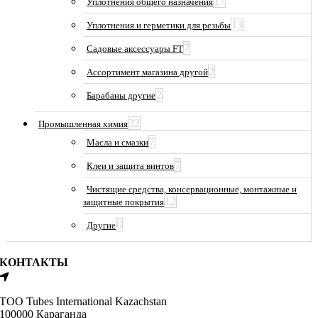
17
Уплотнения общего назначения
13
Уплотнения и герметики для резьбы
7
Садовые аксессуары FT
2
Ассортимент магазина другой
2
Барабаны другие
32
Промышленная химия
7
Масла и смазки
7
Клеи и защита винтов
Чистящие средства, консервационные, монтажные и
12
защитные покрытия
6
Другие
КОНТАКТЫ
ТОО Tubes International Kazachstan
100000 Караганда