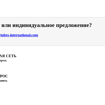
и или индивидуальное предложение?
ubes-international.com
АЯ СЕТЬ
треть
ПРОС
авить