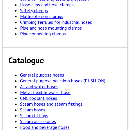
Hose clips and hose clamps
Safety clamps
Malleable iron clamps
Crimping ferrules for industrial hoses
Pipe and hose mounting clamps
Pipe connecting clamps
Catalogue
General purpose hoses
General purpose no-crimp hoses (PUSH-ON)
Air and water hoses
Metal flexible water hose
CNC coolant hoses
Steam hoses and steam fittings
Steam hoses
Steam fittings
Steam accessories
Food and beverage hoses