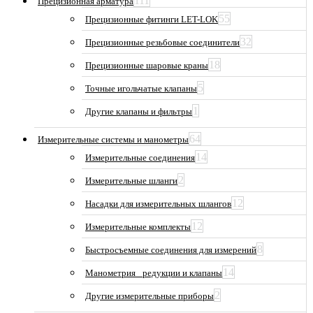
111
Прецизионная арматура
55
Прецизионные фитинги LET-LOK
32
Прецизионные резьбовые соединители
18
Прецизионные шаровые краны
5
Точные игольчатые клапаны
1
Другие клапаны и фильтры
64
Измерительные системы и манометры
14
Измерительные соединения
2
Измерительные шланги
12
Насадки для измерительных шлангов
12
Измерительные комплекты
8
Быстросъемные соединения для измерений
14
Манометрия_ редукции и клапаны
2
Другие измерительные приборы