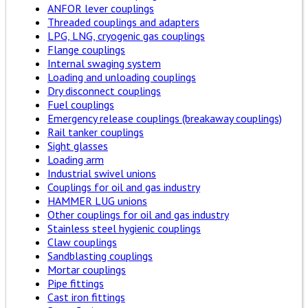
ANFOR lever couplings
Threaded couplings and adapters
LPG, LNG, cryogenic gas couplings
Flange couplings
Internal swaging system
Loading and unloading couplings
Dry disconnect couplings
Fuel couplings
Emergency release couplings (breakaway couplings)
Rail tanker couplings
Sight glasses
Loading arm
Industrial swivel unions
Couplings for oil and gas industry
HAMMER LUG unions
Other couplings for oil and gas industry
Stainless steel hygienic couplings
Claw couplings
Sandblasting couplings
Mortar couplings
Pipe fittings
Cast iron fittings