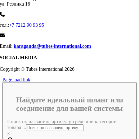
ул. Резника 16
тел.:
+7 7212 90 93 95
Email:
karaganda@tubes-international.com
SOCIAL MEDIA
Copyright © Tubes International
2026
Page load link
Найдите идеальный шланг или
соединение для вашей системы
Поиск по названию, артикулу, среде или категории
товара ...
×