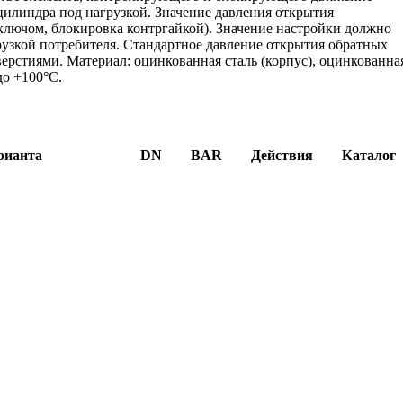
илиндра под нагрузкой. Значение давления открытия
ключом, блокировка контргайкой). Значение настройки должно
рузкой потребителя. Стандартное давление открытия обратных
ерстиями. Материал: оцинкованная сталь (корпус), оцинкованна
до +100°C.
рианта
DN
BAR
Действия
Каталог