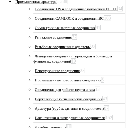
1 338
Промышленная арматура
34
Соединения TW и соединения с покрытием ECTFE
103
Соединения CAMLOCK и соединения IBC
91
Симметричные зацепные соединения
77
Рычажные соединения
22
Резьбовые соединения и адаптеры
Фланцевые соединения_ прокладки и болты для
19
фланцевых соединений
23
Перегрузочные соединения
6
Промышленные поворотные соединения
13
Соединения для добычи нефти и газа
43
Нержавеющие гигиенические соединения
87
Арматура (трубы, фитинги и соединители)
152
Наконечники и низкодавленые соединители
10
Литейная арматура