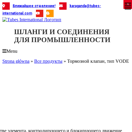
Skip
X
X
X
X
X
X
X
X
X
X
X
X
X
X
X
X
X
X
X
Ближайшее отделение!
karaganda@tubes-
to
international.com
content
ШЛАНГИ И СОЕДИНЕНИЯ
ДЛЯ ПРОМЫШЛЕННОСТИ
Menu
Strona główna
»
Все продукты
»
Тормозной клапан, тип VODE
стве элемента, контролирующего и блокирующего движение