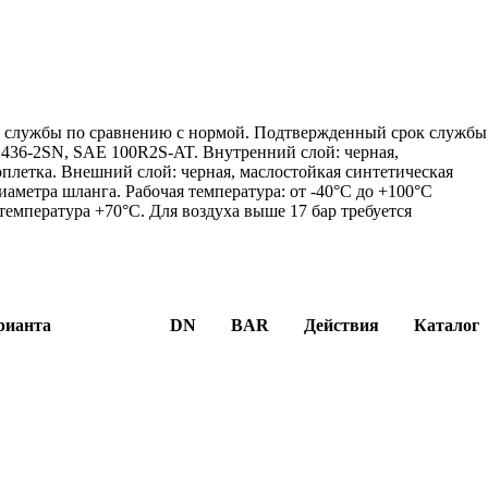
м службы по сравнению с нормой. Подтвержденный срок службы
1436-2SN, SAE 100R2S-AT. Внутренний слой: черная,
оплетка. Внешний слой: черная, маслостойкая синтетическая
диаметра шланга. Рабочая температура: от -40°C до +100°C
температура +70°C. Для воздуха выше 17 бар требуется
рианта
DN
BAR
Действия
Каталог