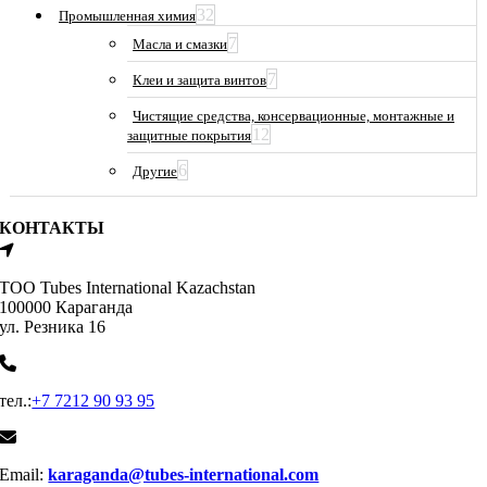
32
Промышленная химия
7
Масла и смазки
7
Клеи и защита винтов
Чистящие средства, консервационные, монтажные и
12
защитные покрытия
6
Другие
КОНТАКТЫ
ТОО Tubes International Kazachstan
100000 Караганда
ул. Резника 16
тел.:
+7 7212 90 93 95
Email:
karaganda@tubes-international.com