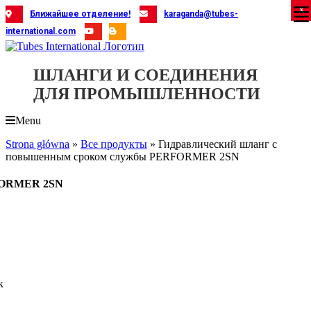
Skip
X
X
X
X
X
X
X
X
X
X
X
X
X
X
X
X
X
X
X
Ближайшее отделение!
karaganda@tubes-
to
international.com
content
ШЛАНГИ И СОЕДИНЕНИЯ
ДЛЯ ПРОМЫШЛЕННОСТИ
Menu
Strona główna
»
Все продукты
»
Гидравлический шланг с
повышенным сроком службы PERFORMER 2SN
RFORMER 2SN
к