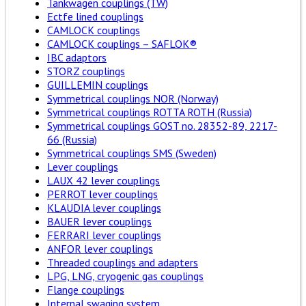
Tankwagen couplings (TW)
Ectfe lined couplings
CAMLOCK couplings
CAMLOCK couplings – SAFLOK®
IBC adaptors
STORZ couplings
GUILLEMIN couplings
Symmetrical couplings NOR (Norway)
Symmetrical couplings ROTTA ROTH (Russia)
Symmetrical couplings GOST no. 28352-89, 2217-
66 (Russia)
Symmetrical couplings SMS (Sweden)
Lever couplings
LAUX 42 lever couplings
PERROT lever couplings
KLAUDIA lever couplings
BAUER lever couplings
FERRARI lever couplings
ANFOR lever couplings
Threaded couplings and adapters
LPG, LNG, cryogenic gas couplings
Flange couplings
Internal swaging system