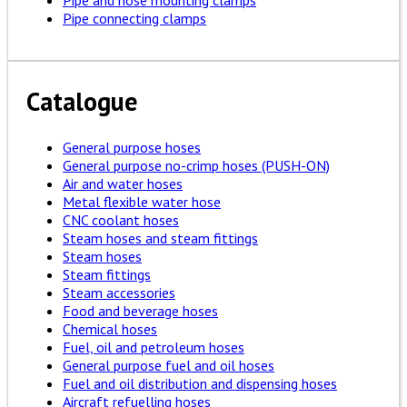
Pipe and hose mounting clamps
Pipe connecting clamps
Catalogue
General purpose hoses
General purpose no-crimp hoses (PUSH-ON)
Air and water hoses
Metal flexible water hose
CNC coolant hoses
Steam hoses and steam fittings
Steam hoses
Steam fittings
Steam accessories
Food and beverage hoses
Chemical hoses
Fuel, oil and petroleum hoses
General purpose fuel and oil hoses
Fuel and oil distribution and dispensing hoses
Aircraft refuelling hoses