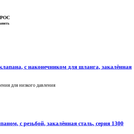
ПРОС
авить
клапана, с наконечником для шланга, закалённая
ения для низкого давления
аном, с резьбой, закалённая сталь, серия 1300