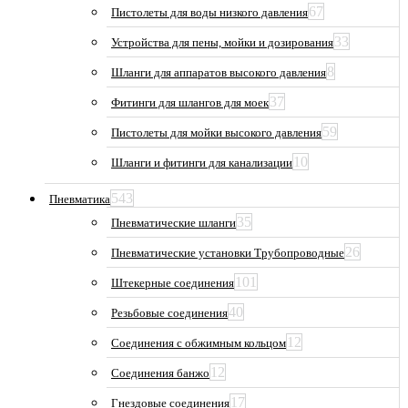
67
Пистолеты для воды низкого давления
33
Устройства для пены, мойки и дозирования
8
Шланги для аппаратов высокого давления
37
Фитинги для шлангов для моек
59
Пистолеты для мойки высокого давления
10
Шланги и фитинги для канализации
543
Пневматика
35
Пневматические шланги
26
Пневматические установки Трубопроводные
101
Штекерные соединения
40
Резьбовые соединения
12
Соединения с обжимным кольцом
12
Соединения банжо
17
Гнездовые соединения