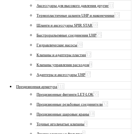
11
Аксессуары для высокого давления другие
15
Термопластичные шланги UHP и наконечники
10
Шланги и аксессуары SPIR STAR
25
Быстроразъемные соединения UHP
20
Гидравлические насосы
12
Клапаны и адаптеры пластин
9
Клапаны управления расходом
37
Адаптеры и аксессуары UHP
111
Прецизионная арматура
55
Прецизионные фитинги LET-LOK
32
Прецизионные резьбовые соединители
18
Прецизионные шаровые краны
5
Точные игольчатые клапаны
1
Другие клапаны и фильтры