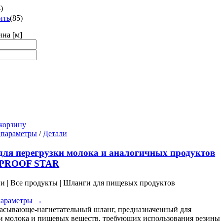
4
)
ить
(
85
)
ина [м]
корзину
Этот
 параметры
/
Детали
товар
имеет
ля перегрузки молока и аналогичных продуктов
несколько
PROOF STAR
вариаций.
Опции
ги | Все продукты | Шланги для пищевых продуктов
можно
выбрать
параметры →
на
асывающе-нагнетательный шланг, предназначенный для
странице
и молока и пищевых веществ, требующих использования резины