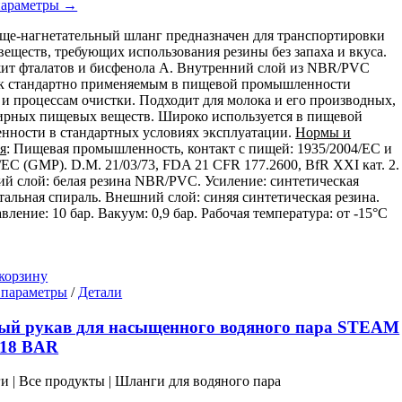
параметры →
на
странице
е-нагнетательный шланг предназначен для транспортировки
товара.
еществ, требующих использования резины без запаха и вкуса.
ит фталатов и бисфенола А. Внутренний слой из NBR/PVC
 к стандартно применяемым в пищевой промышленности
 и процессам очистки. Подходит для молока и его производных,
ирных пищевых веществ. Широко используется в пищевой
ности в стандартных условиях эксплуатации.
Нормы и
я
: Пищевая промышленность, контакт с пищей: 1935/2004/EC и
/EC (GMP). D.M. 21/03/73, FDA 21 CFR 177.2600, BfR XXI кат. 2.
й слой: белая резина NBR/PVC. Усиление: синтетическая
стальная спираль. Внешний слой: синяя синтетическая резина.
вление: 10 бар. Вакуум: 0,9 бар. Рабочая температура: от -15°C
корзину
Этот
 параметры
/
Детали
товар
имеет
ый рукав для насыщенного водяного пара STEAM
несколько
18 BAR
вариаций.
Опции
ги | Все продукты | Шланги для водяного пара
можно