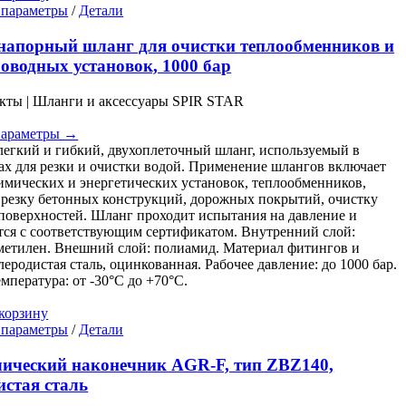
Этот
 параметры
/
Детали
товар
имеет
напорный шланг для очистки теплообменников и
несколько
оводных установок, 1000 бар
вариаций.
Опции
кты | Шланги и аксессуары SPIR STAR
можно
выбрать
параметры →
на
легкий и гибкий, двухоплеточный шланг, используемый в
странице
ах для резки и очистки водой. Применение шлангов включает
товара.
имических и энергетических установок, теплообменников,
 резку бетонных конструкций, дорожных покрытий, очистку
поверхностей. Шланг проходит испытания на давление и
тся с соответствующим сертификатом. Внутренний слой:
етилен. Внешний слой: полиамид. Материал фитингов и
леродистая сталь, оцинкованная. Рабочее давление: до 1000 бар.
емпература: от -30°C до +70°C.
корзину
Этот
 параметры
/
Детали
товар
имеет
ический наконечник AGR-F, тип ZBZ140,
несколько
истая сталь
вариаций.