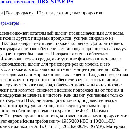
ью из жесткого ПВХ STAR PS
вариаций.
Опции
ги | Все продукты | Шланги для пищевых продуктов
можно
выбрать
параметры →
на
странице
асывающе-нагнетательный шланг, предназначенный для воды,
товара.
питков и других пищевых продуктов, усилен спиралью из
ПВХ, благодаря чему шланг также стал легче. Дополнительно,
я к ударам спираль обеспечивает хорошую прочность на вакуум
ращает перегибы шланга. Прозрачная стенка облегчает
й контроль потока среды, а отсутствие фталатов в материале
 использовать шланг для транспортировки молока и его
ых, а также алкогольных напитков с концентрацией до 50%. Не
ется для масел и жирных пищевых веществ. Гладкая внутренняя
ть снижает потери потока и обеспечивает легкость очистки.
оверхность также гладкая, облегчает монтаж наконечников с
ент или хомутов, снижает внешние повреждения от трения и
 поддержание шланга в чистоте. Как шланг, усиленный только
из твердого ПВХ, не имеющий оплетки, под давлением он
тся некоторому удлинению, что следует учитывать при
ании, особенно при температурах выше 40°C.
Нормы и
я
: Пищевая промышленность, контакт с пищевыми продуктами:
вует европейским требованиям 1935/2004/EC и 10/2011/EU
онные жидкости A, B, C и D1), 2023/2006/EC (GMP). Материал