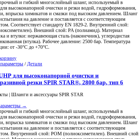
прочный и гибкий многослойный шланг, используемый в
странице
для высоконапорной очистки и резки водой, гидроформования,
товара.
и, впрыска химикатов и смазки под высоким давлением. Шланг
испытания на давление и поставляется с соответствующим
том. Соответствует стандарту EN 1829-2. Внутренний слой:
оксиметилен). Внешний слой: PA (полиамид). Материал
ка и втулки: нержавеющая сталь (наконечник), углеродистая
инкованная (втулка). Рабочее давление: 2500 бар. Температура
ции: от -30°C до +70°C.
корзину
Этот
 параметры
/
Детали
товар
имеет
UHP для высоконапорной очистки и
несколько
разивной резки SPIR STAR®, 2800 бар, тип 6
вариаций.
Опции
кты | Шланги и аксессуары SPIR STAR
можно
выбрать
параметры →
на
прочный и гибкий многослойный шланг, используемый в
странице
для высоконапорной очистки и резки водой, гидроформования,
товара.
и, впрыска химикатов и смазки под высоким давлением. Шланг
испытания на давление и поставляется с соответствующим
том. Внутренний слой: POM (полиоксиметилен). Внешний слой