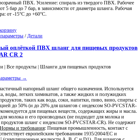
розрачный ПВХ. Усиление: спираль из твердого ПВХ. Рабочее
от 5 бар до 7 бар, в зависимости от диаметра шланга. Рабочая
ра: от -15°C до +60°C.
корзину
Этот
 параметры
/
Детали
товар
имеет
ный оплёткой ПВХ шланг для пищевых продуктов
несколько
AR CR 2
вариаций.
Опции
ги | Все продукты | Шланги для пищевых продуктов
можно
выбрать
параметры →
на
странице
ластичный напорный шланг общего назначения. Используется
товара.
ха, воды, легких химикатов, а также жидких и полужидких
родуктов, таких как вода, соки, напитки, пиво, вино, спирты с
цией до 50% (и до 20% для шлангов с индексом SO-PVCSTAR-
екомендуется для пищевых веществ, содержащих жиры и масла.
для молока и его производных (не подходит для молока и
 продуктов шланг с индексом SO-PVCSTAR-CR). Не содержит
Нормы и требования
: Пищевая промышленность, контакт с
ответствует европейским требованиям 1935/2004/EC и
U (симуляционные жидкости A, B, C и D1). Для шлангов с