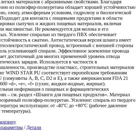
легких материалов с абразивными свойствами. Благодаря
нию из полиэфир-полиуретана обладает хорошей устойчивостью
ию, озону, атмосферным условиям, гидролизу и биологической
 Подходит для контакта с пищевыми продуктами в области
ировки сыпучих и жидких пищевых материалов, включая
и маслянистые. Не рекомендуется для молока и его
ых. Усиление спиралью из твердого ПВХ обеспечивает
стойчивость к сжатию. Антистатическая версия шланга имеет
тиэлектростатический провод, встроенный с внешней стороны
оль усиливающей спирали. Эффективное заземление провода
ает достаточный для многих применений уровень отвода
атических зарядов. Используется в частности в
шленности, производстве пластмасс, строительных материалов
анг WIND STAR PU соответствует европейским требованиям
U (симулянты A, B, C, D2 и E), а также американским FDA 21
600 «d», «e», «f» (сухие, жидкие-водные, жирные).
ельная информация о пищевых и фармацевтических
ях – см. раздел «Шланги для пищевых продуктов». Материал
розрачный полиэфир-полиуретан. Усиление: спираль из твердого
ература эксплуатации: от -40°C до +80°C (рабочее давление
т температуры).
корзину
Этот
 параметры
/
Детали
товар