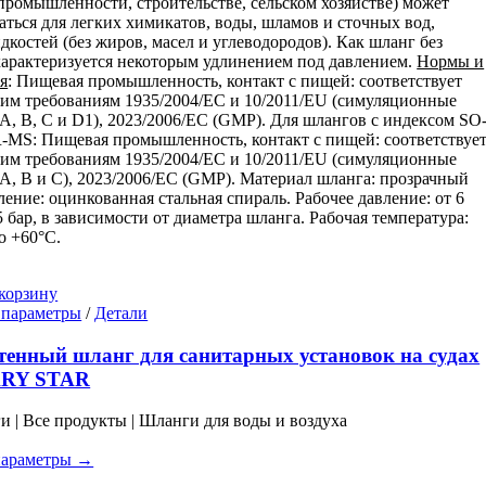
промышленности, строительстве, сельском хозяйстве) может
аться для легких химикатов, воды, шламов и сточных вод,
дкостей (без жиров, масел и углеводородов). Как шланг без
характеризуется некоторым удлинением под давлением.
Нормы и
я
: Пищевая промышленность, контакт с пищей: соответствует
им требованиям 1935/2004/EC и 10/2011/EU (симуляционные
A, B, C и D1), 2023/2006/EC (GMP). Для шлангов с индексом SO
MS: Пищевая промышленность, контакт с пищей: соответствуе
им требованиям 1935/2004/EC и 10/2011/EU (симуляционные
A, B и C), 2023/2006/EC (GMP). Материал шланга: прозрачный
ение: оцинкованная стальная спираль. Рабочее давление: от 6
,5 бар, в зависимости от диаметра шланга. Рабочая температура:
о +60°C.
корзину
Этот
 параметры
/
Детали
товар
имеет
тенный шланг для санитарных установок на судах
несколько
ARY STAR
вариаций.
Опции
ги | Все продукты | Шланги для воды и воздуха
можно
выбрать
параметры →
на