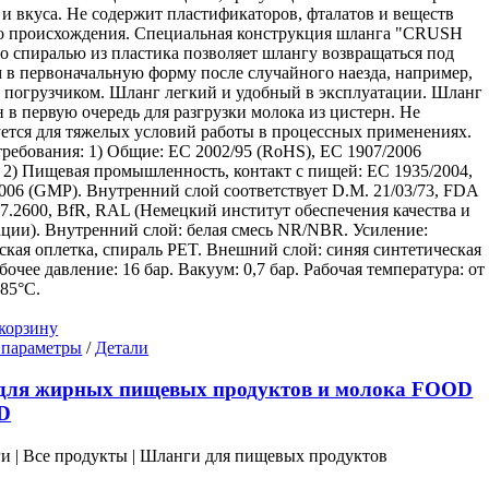
товара.
а и вкуса. Не содержит пластификаторов, фталатов и веществ
о происхождения. Специальная конструкция шланга "CRUSH
 спиралью из пластика позволяет шлангу возвращаться под
 в первоначальную форму после случайного наезда, например,
погрузчиком. Шланг легкий и удобный в эксплуатации. Шланг
н в первую очередь для разгрузки молока из цистерн. Не
ется для тяжелых условий работы в процессных применениях.
ребования: 1) Общие: EC 2002/95 (RoHS), EC 1907/2006
2) Пищевая промышленность, контакт с пищей: EC 1935/2004,
006 (GMP). Внутренний слой соответствует D.M. 21/03/73, FDA
7.2600, BfR, RAL (Немецкий институт обеспечения качества и
ции). Внутренний слой: белая смесь NR/NBR. Усиление:
ская оплетка, спираль PET. Внешний слой: синяя синтетическая
бочее давление: 16 бар. Вакуум: 0,7 бар. Рабочая температура: от
+85°C.
корзину
Этот
 параметры
/
Детали
товар
имеет
для жирных пищевых продуктов и молока FOOD
несколько
D
вариаций.
Опции
ги | Все продукты | Шланги для пищевых продуктов
можно
выбрать