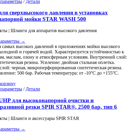
Этот
 параметры
/
Детали
товар
имеет
ля сверхвысокого давления в установках
несколько
напорной мойки STAR WASH 500
вариаций.
Опции
кты | Шланги для аппаратов высокого давления
можно
выбрать
параметры →
на
 самых высоких давлений в приложениях мойки высокого
странице
холодной и горячей водой. Характеризуется устойчивостью к
товара.
ам, маслам, озону и атмосферным условиям. Внутренний слой:
нтетическая резина. Усиление: двойная стальная оплетка.
лой: черная, микроперфорированная синтетическая резина.
вление: 500 бар. Рабочая температура: от -10°C до +155°C.
корзину
Этот
 параметры
/
Детали
товар
имеет
UHP для высоконапорной очистки и
несколько
разивной резки SPIR STAR®, 2500 бар, тип 6
вариаций.
Опции
кты | Шланги и аксессуары SPIR STAR
можно
выбрать
параметры →
на