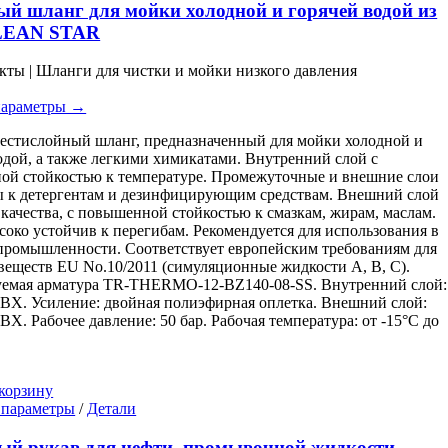
имеет
ый шланг для мойки холодной и горячей водой из
несколько
LEAN STAR
вариаций.
Опции
кты | Шланги для чистки и мойки низкого давления
можно
выбрать
параметры →
на
странице
естислойный шланг, предназначенный для мойки холодной и
товара.
одой, а также легкими химикатами. Внутренний слой с
й стойкостью к температуре. Промежуточные и внешние слои
 к детергентам и дезинфицирующим средствам. Внешний слой
качества, с повышенной стойкостью к смазкам, жирам, маслам.
око устойчив к перегибам. Рекомендуется для использования в
ромышленности. Соответствует европейским требованиям для
еществ EU No.10/2011 (симуляционные жидкости A, B, C).
уемая арматура TR-THERMO-12-BZ140-08-SS. Внутренний слой:
ВХ. Усиление: двойная полиэфирная оплетка. Внешний слой:
ВХ. Рабочее давление: 50 бар. Рабочая температура: от -15°C до
корзину
Этот
 параметры
/
Детали
товар
имеет
й рукав для нефти, промывочной жидкости,