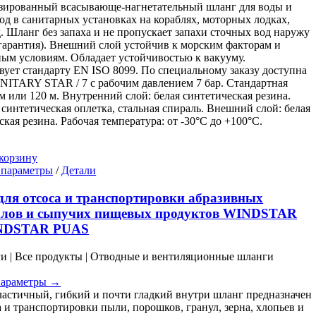
странице
зированный всасывающе-нагнетательный шланг для воды и
товара.
од в санитарных установках на кораблях, моторных лодках,
.д. Шланг без запаха и не пропускает запахи сточных вод наружу
 гарантия). Внешний слой устойчив к морским факторам и
ым условиям. Обладает устойчивостью к вакууму.
вует стандарту EN ISO 8099. По специальному заказу доступна
NITARY STAR / 7 с рабочим давлением 7 бар. Стандартная
 м или 120 м. Внутренний слой: белая синтетическая резина.
 синтетическая оплетка, стальная спираль. Внешний слой: белая
ская резина. Рабочая температура: от -30°C до +100°C.
корзину
Этот
 параметры
/
Детали
товар
имеет
ля отсоса и транспортировки абразивных
несколько
алов и сыпучих пищевых продуктов WINDSTAR
вариаций.
NDSTAR PUAS
Опции
можно
ги | Все продукты | Отводные и вентиляционные шланги
выбрать
на
параметры →
странице
ластичный, гибкий и почти гладкий внутри шланг предназначен
товара.
а и транспортировки пыли, порошков, гранул, зерна, хлопьев и