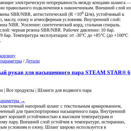
вающие электрическую непрерывность между концами шланга 
ии правильного подключения к наконечникам. Внешний слой из
6
зины SBR/NBR, антистатический (R <10
Ω/м), устойчивый к
, маслу, озону и атмосферным условиям. Внутренний слой:
зина NBR. Усиление: синтетический корд, стальная спираль.
лой: черная резина SBR/NBR. Рабочее давление: 10 бар.
,9 бар. Температура эксплуатации: от -30°C до +85°C (до +100ºC
.
корзину
Этот
 параметры
/
Детали
товар
имеет
ый рукав для насыщенного пара STEAM STAR® 6
несколько
вариаций.
Опции
ги | Все продукты | Шланги для водяного пара
можно
выбрать
параметры →
на
эластичный напорный шланг с текстильным армированием,
странице
ченный для транспортировки насыщенного пара. Внутренний
товара.
дает хорошей устойчивостью к высоким температурам и
му пару. Внешний слой устойчив к температуре, истиранию,
ым условиям и озону. Шланг широко используется в