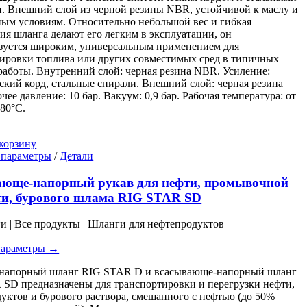
. Внешний слой из черной резины NBR, устойчивой к маслу и
ым условиям. Относительно небольшой вес и гибкая
ия шланга делают его легким в эксплуатации, он
зуется широким, универсальным применением для
ировки топлива или других совместимых сред в типичных
работы. Внутренний слой: черная резина NBR. Усиление:
ский корд, стальные спирали. Внешний слой: черная резина
чее давление: 10 бар. Вакуум: 0,9 бар. Рабочая температура: от
+80°C.
корзину
Этот
 параметры
/
Детали
товар
имеет
ающе-напорный рукав для нефти, промывочной
несколько
ти, бурового шлама RIG STAR SD
вариаций.
Опции
ги | Все продукты | Шланги для нефтепродуктов
можно
выбрать
параметры →
на
странице
напорный шланг RIG STAR D и всасывающе-напорный шланг
товара.
SD предназначены для транспортировки и перегрузки нефти,
уктов и бурового раствора, смешанного с нефтью (до 50%