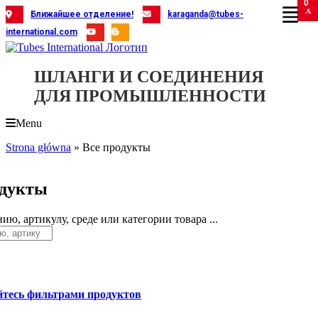
0
Skip
X
X
X
X
X
X
X
X
X
X
X
X
X
X
X
X
X
X
X
Ближайшее отделение!
karaganda@tubes-
to
international.com
content
ШЛАНГИ И СОЕДИНЕНИЯ
ДЛЯ ПРОМЫШЛЕННОСТИ
Menu
Strona główna
»
Все продукты
дукты
ию, артикулу, среде или категории товара ...
йтесь фильтрами продуктов