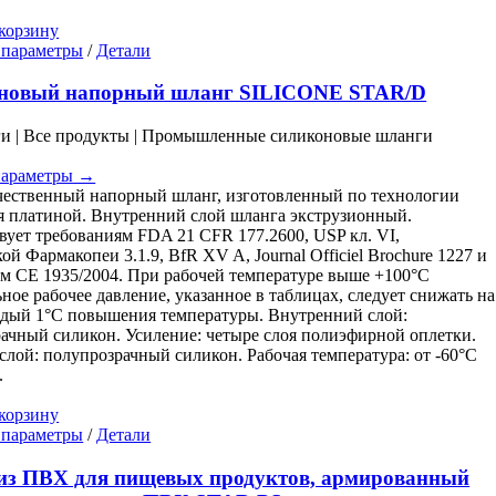
корзину
Этот
 параметры
/
Детали
товар
имеет
новый напорный шланг SILICONE STAR/D
несколько
вариаций.
ги | Все продукты | Промышленные силиконовые шланги
Опции
можно
параметры →
выбрать
ественный напорный шланг, изготовленный по технологии
на
 платиной. Внутренний слой шланга экструзионный.
странице
вует требованиям FDA 21 CFR 177.2600, USP кл. VI,
товара.
ой Фармакопеи 3.1.9, BfR XV A, Journal Officiel Brochure 1227 и
м CE 1935/2004. При рабочей температуре выше +100°C
ное рабочее давление, указанное в таблицах, следует снижать на
дый 1°C повышения температуры. Внутренний слой:
ачный силикон. Усиление: четыре слоя полиэфирной оплетки.
лой: полупрозрачный силикон. Рабочая температура: от -60°C
.
корзину
Этот
 параметры
/
Детали
товар
имеет
из ПВХ для пищевых продуктов, армированный
несколько