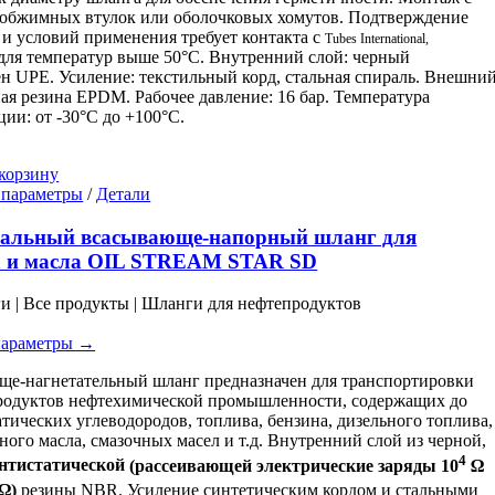
обжимных втулок или оболочковых хомутов. Подтверждение
 и условий применения требует контакта с
Tubes International,
для температур выше 50°C. Внутренний слой: черный
н UPE. Усиление: текстильный корд, стальная спираль. Внешни
ная резина EPDM. Рабочее давление: 16 бар. Температура
ции: от -30°C до +100°C.
корзину
Этот
 параметры
/
Детали
товар
имеет
сальный всасывающе-напорный шланг для
несколько
а и масла OIL STREAM STAR SD
вариаций.
Опции
ги | Все продукты | Шланги для нефтепродуктов
можно
выбрать
параметры →
на
странице
е-нагнетательный шланг предназначен для транспортировки
товара.
родуктов нефтехимической промышленности, содержащих до
тических углеводородов, топлива, бензина, дизельного топлива,
ного масла, смазочных масел и т.д. Внутренний слой из черной,
4
нтистатической
(рассеивающей электрические заряды 10
Ω
Ω)
резины NBR. Усиление синтетическим кордом и стальными