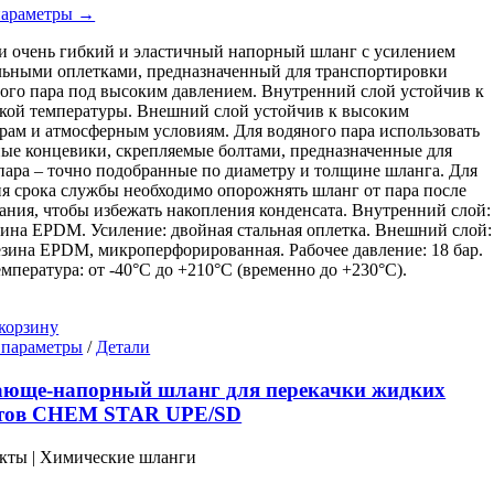
выбрать
параметры →
на
странице
 очень гибкий и эластичный напорный шланг с усилением
товара.
льными оплетками, предназначенный для транспортировки
го пара под высоким давлением. Внутренний слой устойчив к
кой температуры. Внешний слой устойчив к высоким
рам и атмосферным условиям. Для водяного пара использовать
ые концевики, скрепляемые болтами, предназначенные для
пара – точно подобранные по диаметру и толщине шланга. Для
я срока службы необходимо опорожнять шланг от пара после
ания, чтобы избежать накопления конденсата. Внутренний слой:
зина EPDM. Усиление: двойная стальная оплетка. Внешний слой:
езина EPDM, микроперфорированная. Рабочее давление: 18 бар.
емпература: от -40°C до +210°C (временно до +230°C).
корзину
Этот
 параметры
/
Детали
товар
имеет
ающе-напорный шланг для перекачки жидких
несколько
тов CHEM STAR UPE/SD
вариаций.
Опции
кты | Химические шланги
можно
выбрать