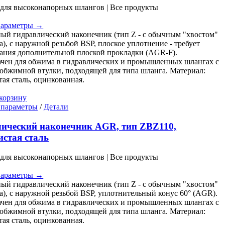
Опции
для высоконапорных шлангов | Все продукты
можно
иапазон
выбрать
ен:
параметры →
на
 zł
ый гидравлический наконечник (тип Z - с обычным "хвостом"
странице
а), с наружной резьбой BSP, плоское уплотнение - требует
товара.
 zł
ания дополнительной плоской прокладки (AGR-F).
чен для обжима в гидравлических и промышленных шлангах с
бжимной втулки, подходящей для типа шланга. Материал:
тая сталь, оцинкованная.
корзину
Этот
 параметры
/
Детали
товар
имеет
ический наконечник AGR, тип ZBZ110,
несколько
истая сталь
вариаций.
Опции
для высоконапорных шлангов | Все продукты
можно
иапазон
выбрать
ен:
параметры →
на
 zł
ый гидравлический наконечник (тип Z - с обычным "хвостом"
странице
а), с наружной резьбой BSP, уплотнительный конус 60° (AGR).
товара.
 zł
чен для обжима в гидравлических и промышленных шлангах с
бжимной втулки, подходящей для типа шланга. Материал:
тая сталь, оцинкованная.