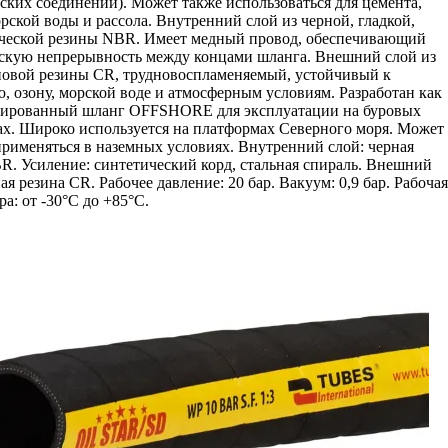
ских соединений). Может также использоваться для цемента,
орской воды и рассола. Внутренний слой из черной, гладкой,
ической резины NBR. Имеет медный провод, обеспечивающий
скую непрерывность между концами шланга. Внешний слой из
овой резины CR, трудновоспламеняемый, устойчивый к
, озону, морской воде и атмосферным условиям. Разработан как
зированный шланг OFFSHORE для эксплуатации на буровых
х. Широко используется на платформах Северного моря. Может
рименяться в наземных условиях. Внутренний слой: черная
R. Усиление: синтетический корд, стальная спираль. Внешний
ая резина CR. Рабочее давление: 20 бар. Вакуум: 0,9 бар. Рабоча
ра: от -30°C до +85°C.