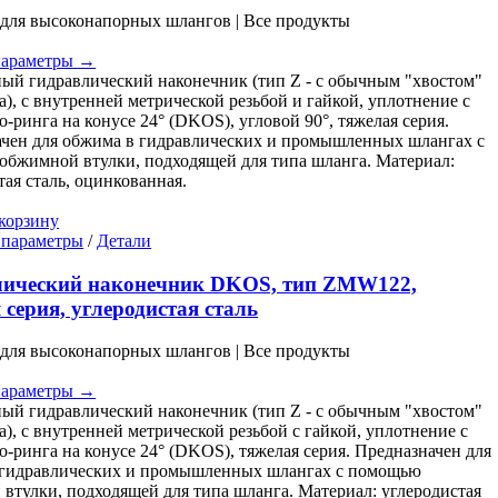
Опции
для высоконапорных шлангов | Все продукты
можно
иапазон
выбрать
ен:
параметры →
на
 zł
ый гидравлический наконечник (тип Z - с обычным "хвостом"
странице
а), с внутренней метрической резьбой и гайкой, уплотнение с
товара.
 zł
-ринга на конусе 24° (DKOS), угловой 90°, тяжелая серия.
чен для обжима в гидравлических и промышленных шлангах с
бжимной втулки, подходящей для типа шланга. Материал:
тая сталь, оцинкованная.
корзину
Этот
 параметры
/
Детали
товар
имеет
лический наконечник DKOS, тип ZMW122,
несколько
 серия, углеродистая сталь
вариаций.
Опции
для высоконапорных шлангов | Все продукты
можно
иапазон
выбрать
ен:
параметры →
на
 zł
ый гидравлический наконечник (тип Z - с обычным "хвостом"
странице
а), с внутренней метрической резьбой с гайкой, уплотнение с
товара.
 zł
-ринга на конусе 24° (DKOS), тяжелая серия. Предназначен для
 гидравлических и промышленных шлангах с помощью
втулки, подходящей для типа шланга. Материал: углеродистая