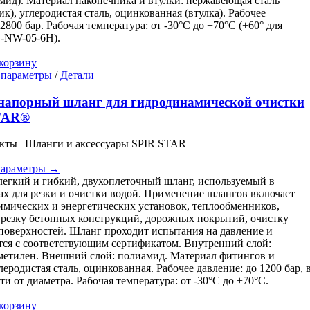
мид). Материал наконечника и втулки: нержавеющая сталь
ик), углеродистая сталь, оцинкованная (втулка). Рабочее
2800 бар. Рабочая температура: от -30°C до +70°C (+60° для
S-NW-05-6H).
корзину
Этот
 параметры
/
Детали
товар
имеет
напорный шланг для гидродинамической очистки
несколько
TAR®
вариаций.
Опции
кты | Шланги и аксессуары SPIR STAR
можно
выбрать
параметры →
на
легкий и гибкий, двухоплеточный шланг, используемый в
странице
ах для резки и очистки водой. Применение шлангов включает
товара.
имических и энергетических установок, теплообменников,
 резку бетонных конструкций, дорожных покрытий, очистку
поверхностей. Шланг проходит испытания на давление и
тся с соответствующим сертификатом. Внутренний слой:
етилен. Внешний слой: полиамид. Материал фитингов и
леродистая сталь, оцинкованная. Рабочее давление: до 1200 бар, 
ти от диаметра. Рабочая температура: от -30°C до +70°C.
корзину