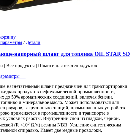
корзину
Этот
 параметры
/
Детали
товар
имеет
ающе-напорный шланг для топлива OIL STAR SD
несколько
вариаций.
ги | Все продукты | Шланги для нефтепродуктов
Опции
можно
параметры →
выбрать
на
е-нагнетательный шланг предназначен для транспортировки
странице
и жидких продуктов нефтехимической промышленности,
товара.
х до 50% ароматических соединений, включая бензин,
 топливо и минеральное масло. Может использоваться для
резервуаров, загрузочных станций, промышленных устройств.
око применяется в промышленности и транспорте в
ых условиях работы. Внутренний слой из гладкой, черной,
6
ческой (R <10
Ω/м) резины NBR. Усиление синтетическим
стальной спиралью. Имеет две медные проволоки,