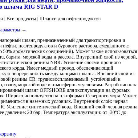
несколько
го шлама RIG STAR D
вариаций.
Опции
ги | Все продукты | Шланги для нефтепродуктов
можно
выбрать
параметры →
на
странице
апорный шланг, предназначенный для транспортировки и
товара.
и нефти, нефтепродуктов и бурового раствора, смешанного с
о 50% ароматических соединений). Может также использоваться
та, барита, морской воды и рассола. Внутренний слой из черной,
антистатической резины NBR. Усиление слоями прочного
ского корда. Имеет медный провод, обеспечивающий
скую непрерывность между концами шланга. Внешний слой из
овой резины CR, трудновоспламеняемый, устойчивый к
, озону, морской воде и атмосферным условиям. Разработан как
зированный шланг OFFSHORE для эксплуатации на буровых
х. Широко используется на платформах Северного моря. Может
рименяться в наземных условиях. Внутренний слой: черная
R. Усиление: синтетический корд. Внешний слой: черная резина
ее давление: 20 бар. Температура эксплуатации: от -30°C до
корзину