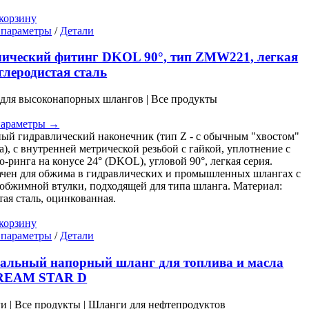
корзину
Этот
 параметры
/
Детали
товар
имеет
ический фитинг DKOL 90°, тип ZMW221, легкая
несколько
углеродистая сталь
вариаций.
Опции
для высоконапорных шлангов | Все продукты
можно
иапазон
выбрать
ен:
параметры →
на
 zł
ый гидравлический наконечник (тип Z - с обычным "хвостом"
странице
а), с внутренней метрической резьбой с гайкой, уплотнение с
товара.
 zł
-ринга на конусе 24° (DKOL), угловой 90°, легкая серия.
чен для обжима в гидравлических и промышленных шлангах с
бжимной втулки, подходящей для типа шланга. Материал:
тая сталь, оцинкованная.
корзину
Этот
 параметры
/
Детали
товар
имеет
альный напорный шланг для топлива и масла
несколько
REAM STAR D
вариаций.
Опции
ги | Все продукты | Шланги для нефтепродуктов