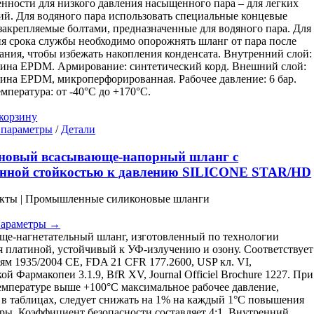
ности для низкого давления насыщенного пара – для легких
й. Для водяного пара использовать специальные концевые
закрепляемые болтами, предназначенные для водяного пара. Для
я срока службы необходимо опорожнять шланг от пара после
ания, чтобы избежать накопления конденсата. Внутренний слой:
зина EPDM. Армирование: синтетический корд. Внешний слой:
зина EPDM, микроперфорированная. Рабочее давление: 6 бар.
емпература: от -40°C до +170°C.
корзину
Этот
 параметры
/
Детали
товар
имеет
новый всасывающе-напорный шланг с
несколько
нной стойкостью к давлению SILICONE STAR/HD
вариаций.
Опции
укты | Промышленные силиконовые шланги
можно
выбрать
параметры →
на
е-нагнетательный шланг, изготовленный по технологии
странице
 платиной, устойчивый к УФ-излучению и озону. Соответствует
товара.
ям 1935/2004 CE, FDA 21 CFR 177.2600, USP кл. VI,
ой Фармакопеи 3.1.9, BfR XV, Journal Officiel Brochure 1227. При
емпературе выше +100°C максимальное рабочее давление,
 в таблицах, следует снижать на 1% на каждый 1°C повышения
ры. Коэффициент безопасности составляет 4:1. Внутренний