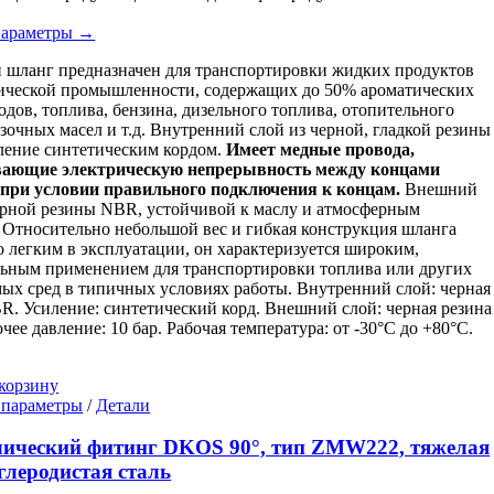
можно
выбрать
параметры →
на
странице
шланг предназначен для транспортировки жидких продуктов
товара.
ической промышленности, содержащих до 50% ароматических
одов, топлива, бензина, дизельного топлива, отопительного
азочных масел и т.д. Внутренний слой из черной, гладкой резины
ление синтетическим кордом.
Имеет медные провода,
вающие электрическую непрерывность между концами
 при условии правильного подключения к концам.
Внешний
ерной резины NBR, устойчивой к маслу и атмосферным
 Относительно небольшой вес и гибкая конструкция шланга
о легким в эксплуатации, он характеризуется широким,
ьным применением для транспортировки топлива или других
ых сред в типичных условиях работы. Внутренний слой: черная
R. Усиление: синтетический корд. Внешний слой: черная резина
чее давление: 10 бар. Рабочая температура: от -30°C до +80°C.
корзину
Этот
 параметры
/
Детали
товар
имеет
ический фитинг DKOS 90°, тип ZMW222, тяжелая
несколько
углеродистая сталь
вариаций.