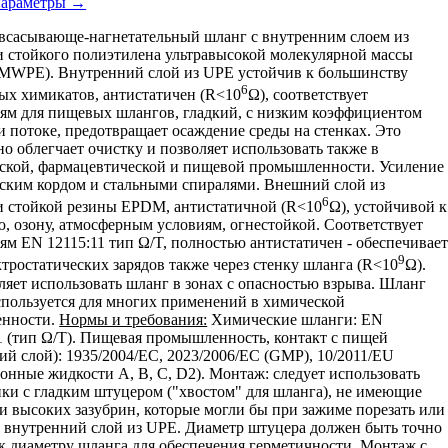
параметры →
на
странице
всасывающе-нагнетательный шланг с внутренним слоем из
товара.
 стойкого полиэтилена ультравысокой молекулярной массы
MWPE). Внутренний слой из UPE устойчив к большинству
6
ых химикатов, антистатичен (R<10
Ω), соответствует
ям для пищевых шлангов, гладкий, с низким коэффициентом
и потоке, предотвращает осаждение среды на стенках. Это
но облегчает очистку и позволяет использовать также в
ской, фармацевтической и пищевой промышленности. Усиление
ским кордом и стальными спиралями. Внешний слой из
6
 стойкой резины EPDM, антистатичной (R<10
Ω), устойчивой к
, озону, атмосферным условиям, огнестойкой. Соответствует
ям EN 12115:11 тип Ω/T, полностью антистатичен - обеспечивае
9
ктростатических зарядов также через стенку шланга (R<10
Ω).
ляет использовать шланг в зонах с опасностью взрыва. Шланг
пользуется для многих применений в химической
нности.
Нормы и требования:
Химические шланги: EN
1 (тип Ω/T). Пищевая промышленность, контакт с пищей
ий слой): 1935/2004/EC, 2023/2006/EC (GMP), 10/2011/EU
онные жидкости A, B, C, D2). Монтаж: следует использовать
ки с гладким штуцером ("хвостом" для шланга), не имеющие
и высоких зазубрин, которые могли бы при зажиме порезать или
 внутренний слой из UPE. Диаметр штуцера должен быть точно
к диаметру шланга для обеспечения герметичности. Монтаж с