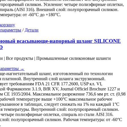
упрозрачный силикон. Усиление: четыре полиэфирные оплетки,
спираль (AISI 316). Внешний слой: полупрозрачный силикон.
емпература: от -60°C до +180°C.
корзину
Этот
 параметры
/
Детали
товар
имеет
новый всасывающе-напорный шланг SILICONE
несколько
D
вариаций.
Опции
ги | Все продукты | Промышленные силиконовые шланги
можно
выбрать
параметры →
на
е-нагнетательный шланг, изготовленный по технологии
странице
 платиной. Внутренний слой шланга экструзионный.
товара.
вует требованиям FDA 21 CFR 177.2600, USP кл. VI,
й Фармакопеи 3.1.9, BfR XV, Journal Officiel Brochure 1227 и
м CE 1935/2004. Максимальное разрежение 736,6 мм рт. ст. (0,98
 рабочей температуре выше +100°C максимальное рабочее
 указанное в таблицах, следует снижать на 1% на каждый 1°C
 температуры. Внутренний слой: полупрозрачный силикон.
 четыре полиэфирные оплетки, спираль из стали AISI 316.
лой: полупрозрачный силикон. Рабочая температура: от -60°C
.