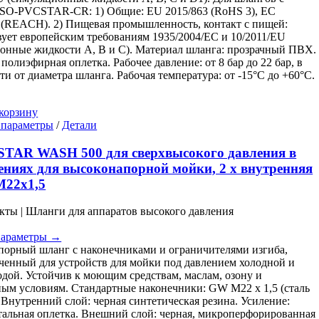
 SO-PVCSTAR-CR: 1) Общие: EU 2015/863 (RoHS 3), EC
 (REACH). 2) Пищевая промышленность, контакт с пищей:
вует европейским требованиям 1935/2004/EC и 10/2011/EU
онные жидкости A, B и C). Материал шланга: прозрачный ПВХ.
 полиэфирная оплетка. Рабочее давление: от 8 бар до 22 бар, в
ти от диаметра шланга. Рабочая температура: от -15°C до +60°C.
корзину
Этот
 параметры
/
Детали
товар
имеет
STAR WASH 500 для сверхвысокого давления в
несколько
ниях для высоконапорной мойки, 2 x внутренняя
вариаций.
M22x1,5
Опции
можно
кты | Шланги для аппаратов высокого давления
выбрать
на
параметры →
странице
орный шланг с наконечниками и ограничителями изгиба,
товара.
ченный для устройств для мойки под давлением холодной и
одой. Устойчив к моющим средствам, маслам, озону и
ым условиям. Стандартные наконечники: GW M22 x 1,5 (сталь
. Внутренний слой: черная синтетическая резина. Усиление:
тальная оплетка. Внешний слой: черная, микроперфорированная