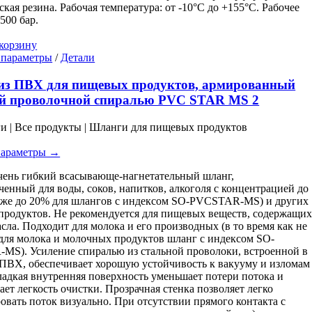
ская резина. Рабочая температура: от -10°C до +155°C. Рабочее
500 бар.
корзину
Этот
 параметры
/
Детали
товар
имеет
из ПВХ для пищевых продуктов, армированный
несколько
ой проволочной спиралью PVC STAR MS 2
вариаций.
Опции
ги | Все продукты | Шланги для пищевых продуктов
можно
выбрать
параметры →
на
странице
чень гибкий всасывающе-нагнетательный шланг,
товара.
ченный для воды, соков, напитков, алкоголя с концентрацией до
кже до 20% для шлангов с индексом SO-PVCSTAR-MS) и других
родуктов. Не рекомендуется для пищевых веществ, содержащи
сла. Подходит для молока и его производных (в то время как не
для молока и молочных продуктов шланг с индексом SO-
S). Усиление спиралью из стальной проволоки, встроенной в
 ПВХ, обеспечивает хорошую устойчивость к вакууму и изломам
ладкая внутренняя поверхность уменьшает потери потока и
ает легкость очистки. Прозрачная стенка позволяет легко
овать поток визуально. При отсутствии прямого контакта с