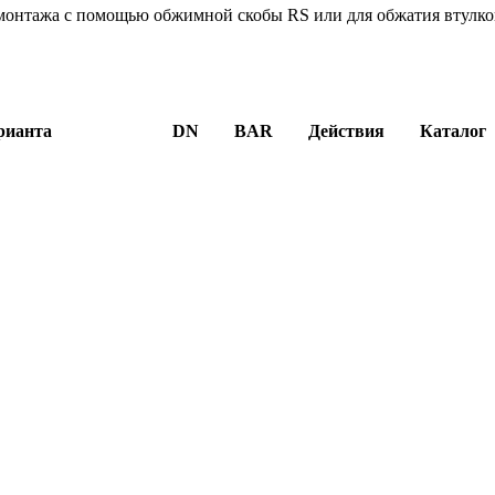
 монтажа с помощью обжимной скобы RS или для обжатия втулк
рианта
DN
BAR
Действия
Каталог