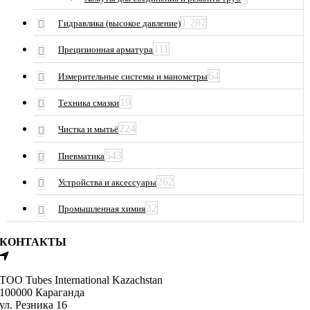
1 287
Гидравлика (высокое давление)
111
Прецизионная арматура
64
Измерительные системы и манометры
19
Техника смазки
224
Чистка и мытьё
543
Пневматика
262
Устройства и аксессуары
32
Промышленная химия
КОНТАКТЫ
ТОО Tubes International Kazachstan
100000 Караганда
ул. Резника 16