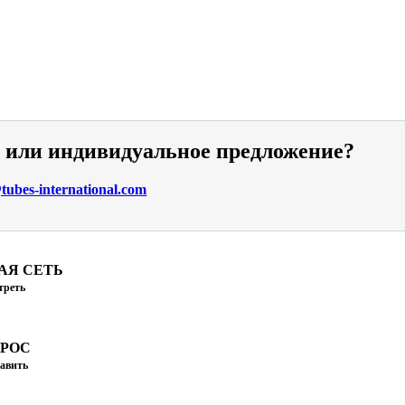
и или индивидуальное предложение?
ubes-international.com
АЯ СЕТЬ
треть
ПРОС
авить