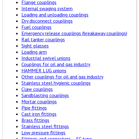
Flange couplings
Internal swaging system
Loading and unloading couplings
Dry disconnect couplings
Fuel couplings
Emergency release couplings (breakaway couplings)
Rail tanker couplings
Sight glasses
Loading arm
Industrial swivel unions
Couplings for oil and gas industry
HAMMER LUG unions
Other couplings for oil and gas industry
Stainless steel hygienic couplings
Claw couplings
Sandblasting couplings
Mortar couplings
Pipe fittings
Cast iron fittings
Brass fittings
Stainless steel fittings
Low pressure fittings
Fittings and connectors – EC type