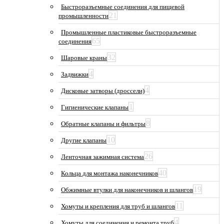
Быстроразъемные соединения для пищевой
21
промышленности
Промышленные пластиковые быстроразъемные
65
соединения
32
Шаровые краны
4
Задвижки
4
Дисковые затворы (дроссели)
1
Гигиенические клапаны
8
Обратные клапаны и фильтры
10
Другие клапаны
26
Ленточная зажимная система
40
Кольца для монтажа наконечников
19
Обжимные втулки для наконечников и шлангов
11
Хомуты и крепления для труб и шлангов
4
Хомуты для соединения и ремонта труб