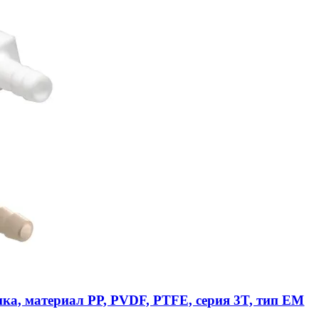
ика, материал PP, PVDF, PTFE, серия 3T, тип EM