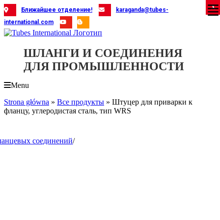
Skip
X
X
X
X
X
X
X
X
X
X
X
X
X
X
X
X
X
X
X
Ближайшее отделение!
karaganda@tubes-
to
international.com
content
ШЛАНГИ И СОЕДИНЕНИЯ
ДЛЯ ПРОМЫШЛЕННОСТИ
Menu
Strona główna
»
Все продукты
»
Штуцер для приварки к
фланцу, углеродистая сталь, тип WRS
S
фланцевых соединений
/