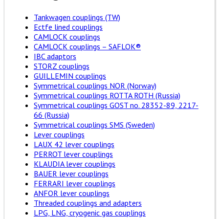
Tankwagen couplings (TW)
Ectfe lined couplings
CAMLOCK couplings
CAMLOCK couplings – SAFLOK®
IBC adaptors
STORZ couplings
GUILLEMIN couplings
Symmetrical couplings NOR (Norway)
Symmetrical couplings ROTTA ROTH (Russia)
Symmetrical couplings GOST no. 28352-89, 2217-
66 (Russia)
Symmetrical couplings SMS (Sweden)
Lever couplings
LAUX 42 lever couplings
PERROT lever couplings
KLAUDIA lever couplings
BAUER lever couplings
FERRARI lever couplings
ANFOR lever couplings
Threaded couplings and adapters
LPG, LNG, cryogenic gas couplings