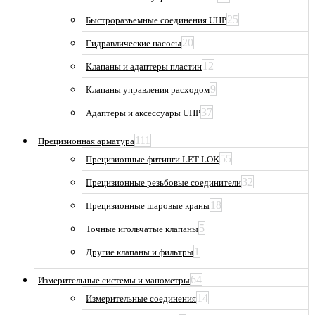
25
Быстроразъемные соединения UHP
20
Гидравлические насосы
12
Клапаны и адаптеры пластин
9
Клапаны управления расходом
37
Адаптеры и аксессуары UHP
111
Прецизионная арматура
55
Прецизионные фитинги LET-LOK
32
Прецизионные резьбовые соединители
18
Прецизионные шаровые краны
5
Точные игольчатые клапаны
1
Другие клапаны и фильтры
64
Измерительные системы и манометры
14
Измерительные соединения