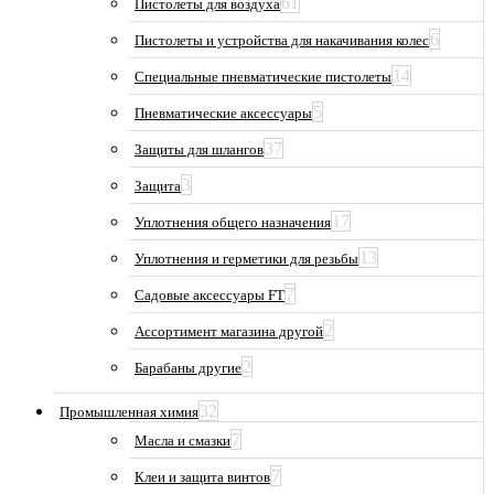
61
Пистолеты для воздуха
6
Пистолеты и устройства для накачивания колес
14
Специальные пневматические пистолеты
5
Пневматические аксессуары
37
Защиты для шлангов
3
Защита
17
Уплотнения общего назначения
13
Уплотнения и герметики для резьбы
7
Садовые аксессуары FT
2
Ассортимент магазина другой
2
Барабаны другие
32
Промышленная химия
7
Масла и смазки
7
Клеи и защита винтов