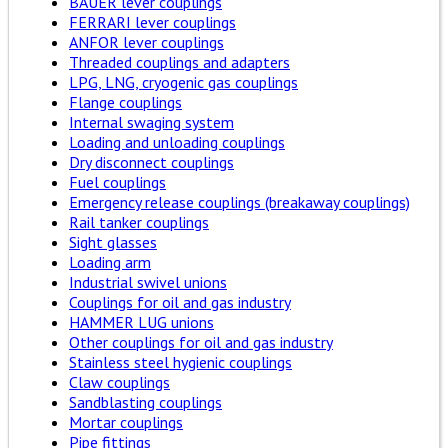
BAUER lever couplings
FERRARI lever couplings
ANFOR lever couplings
Threaded couplings and adapters
LPG, LNG, cryogenic gas couplings
Flange couplings
Internal swaging system
Loading and unloading couplings
Dry disconnect couplings
Fuel couplings
Emergency release couplings (breakaway couplings)
Rail tanker couplings
Sight glasses
Loading arm
Industrial swivel unions
Couplings for oil and gas industry
HAMMER LUG unions
Other couplings for oil and gas industry
Stainless steel hygienic couplings
Claw couplings
Sandblasting couplings
Mortar couplings
Pipe fittings