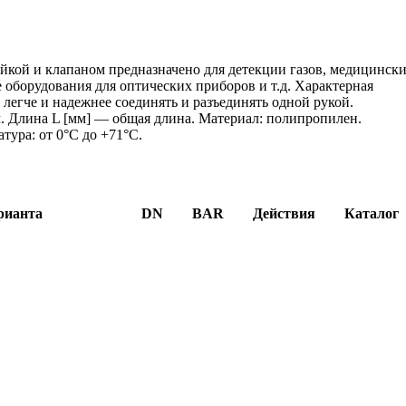
айкой и клапаном предназначено для детекции газов, медицинск
е оборудования для оптических приборов и т.д. Характерная
 легче и надежнее соединять и разъединять одной рукой.
 Длина L [мм] — общая длина. Материал: полипропилен.
тура: от 0°C до +71°C.
рианта
DN
BAR
Действия
Каталог