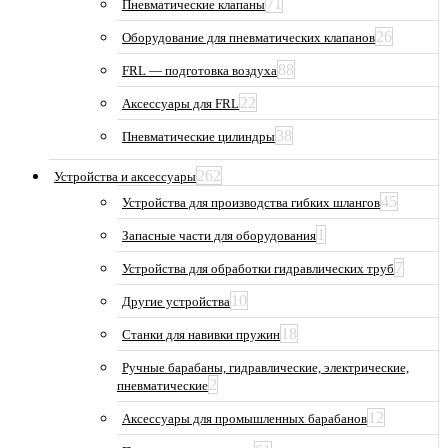
71
Пневматические клапаны
26
Оборудование для пневматических клапанов
88
FRL — подготовка воздуха
22
Аксессуары для FRL
38
Пневматические цилиндры
262
Устройства и аксессуары
45
Устройства для производства гибких шлангов
1
Запасные части для оборудования
7
Устройства для обработки гидравлических труб
10
Другие устройства
18
Станки для навивки пружин
Ручные барабаны, гидравлические, электрические,
2
пневматические
12
Аксессуары для промышленных барабанов