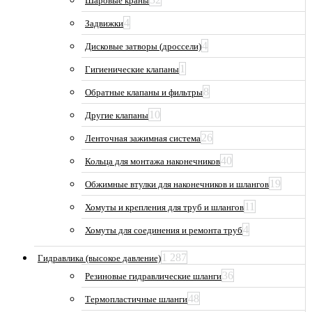
Шаровые краны
4
Задвижки
4
Дисковые затворы (дроссели)
1
Гигиенические клапаны
8
Обратные клапаны и фильтры
10
Другие клапаны
26
Ленточная зажимная система
40
Кольца для монтажа наконечников
19
Обжимные втулки для наконечников и шлангов
11
Хомуты и крепления для труб и шлангов
4
Хомуты для соединения и ремонта труб
1 287
Гидравлика (высокое давление)
36
Резиновые гидравлические шланги
48
Термопластичные шланги