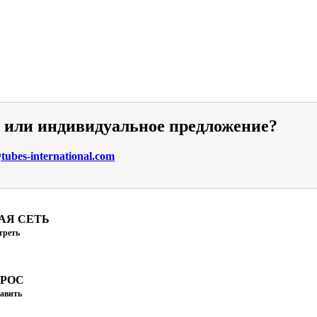
и или индивидуальное предложение?
ubes-international.com
АЯ СЕТЬ
треть
ПРОС
авить