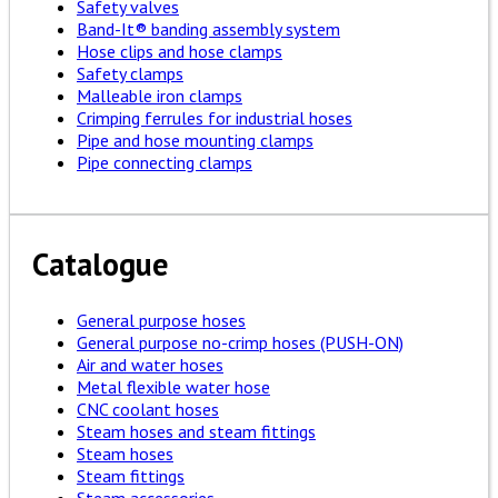
Safety valves
Band-It® banding assembly system
Hose clips and hose clamps
Safety clamps
Malleable iron clamps
Crimping ferrules for industrial hoses
Pipe and hose mounting clamps
Pipe connecting clamps
Catalogue
General purpose hoses
General purpose no-crimp hoses (PUSH-ON)
Air and water hoses
Metal flexible water hose
CNC coolant hoses
Steam hoses and steam fittings
Steam hoses
Steam fittings