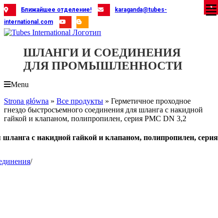
Skip
X
X
X
X
X
X
X
X
X
X
X
X
X
X
X
X
X
X
X
Ближайшее отделение!
karaganda@tubes-
to
international.com
content
ШЛАНГИ И СОЕДИНЕНИЯ
ДЛЯ ПРОМЫШЛЕННОСТИ
Menu
Strona główna
»
Все продукты
»
Герметичное проходное
гнездо быстросъемного соединения для шланга с накидной
гайкой и клапаном, полипропилен, серия PMC DN 3,2
я шланга с накидной гайкой и клапаном, полипропилен, сери
единения
/