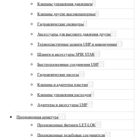
6
Клапаны управления давлением
6
Клапаны другие высоконапорные
2
Гидравлические цилиндры
11
Аксессуары для высокого давления другие
15
Термопластичные шланги UHP и наконечники
10
Шланги и аксессуары SPIR STAR
25
Быстроразъемные соединения UHP
20
Гидравлические насосы
12
Клапаны и адаптеры пластин
9
Клапаны управления расходом
37
Адаптеры и аксессуары UHP
111
Прецизионная арматура
55
Прецизионные фитинги LET-LOK
32
Прецизионные резьбовые соединители