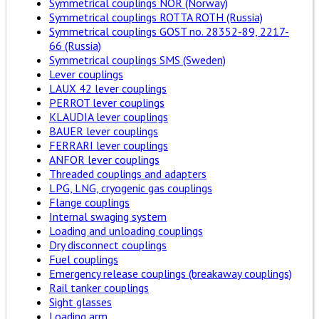
Symmetrical couplings NOR (Norway)
Symmetrical couplings ROTTA ROTH (Russia)
Symmetrical couplings GOST no. 28352-89, 2217-
66 (Russia)
Symmetrical couplings SMS (Sweden)
Lever couplings
LAUX 42 lever couplings
PERROT lever couplings
KLAUDIA lever couplings
BAUER lever couplings
FERRARI lever couplings
ANFOR lever couplings
Threaded couplings and adapters
LPG, LNG, cryogenic gas couplings
Flange couplings
Internal swaging system
Loading and unloading couplings
Dry disconnect couplings
Fuel couplings
Emergency release couplings (breakaway couplings)
Rail tanker couplings
Sight glasses
Loading arm