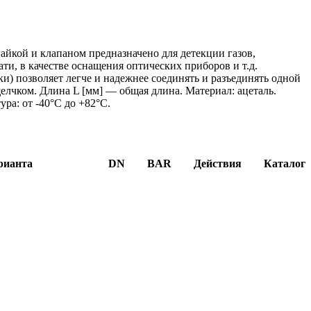
айкой и клапаном предназначено для детекции газов,
ти, в качестве оснащения оптических приборов и т.д.
и) позволяет легче и надежнее соединять и разъединять одной
лчком. Длина L [мм] — общая длина. Материал: ацеталь.
ура: от -40°C до +82°C.
рианта
DN
BAR
Действия
Каталог