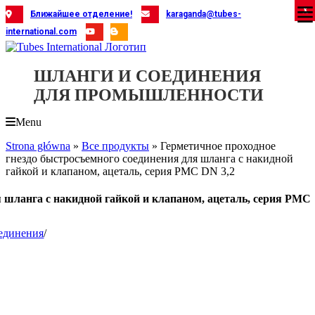
Skip
X
X
X
X
X
X
X
X
X
X
X
X
X
X
X
X
X
X
X
Ближайшее отделение!
karaganda@tubes-
to
international.com
content
ШЛАНГИ И СОЕДИНЕНИЯ
ДЛЯ ПРОМЫШЛЕННОСТИ
Menu
Strona główna
»
Все продукты
»
Герметичное проходное
гнездо быстросъемного соединения для шланга с накидной
гайкой и клапаном, ацеталь, серия PMC DN 3,2
я шланга с накидной гайкой и клапаном, ацеталь, серия PMC
единения
/