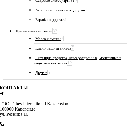
7
Садовые аксессуары FT
2
Ассортимент магазина другой
2
Барабаны другие
32
Промышленная химия
7
Масла и смазки
7
Клеи и защита винтов
Чистящие средства, консервационные, монтажные и
12
защитные покрытия
6
Другие
КОНТАКТЫ
ТОО Tubes International Kazachstan
100000 Караганда
ул. Резника 16