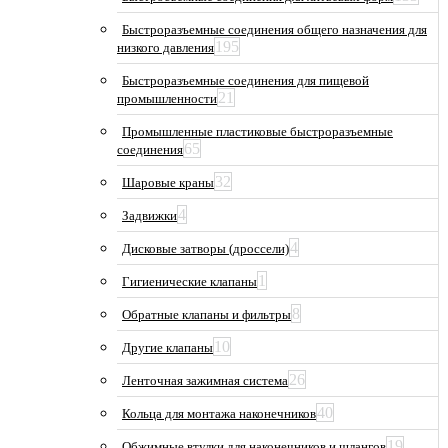
Быстроразъемные соединения общего назначения для
195
низкого давления
Быстроразъемные соединения для пищевой
21
промышленности
Промышленные пластиковые быстроразъемные
65
соединения
32
Шаровые краны
4
Задвижки
4
Дисковые затворы (дроссели)
1
Гигиенические клапаны
8
Обратные клапаны и фильтры
10
Другие клапаны
26
Ленточная зажимная система
40
Кольца для монтажа наконечников
19
Обжимные втулки для наконечников и шлангов