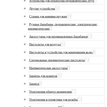
7
Устройства для обработки гидравлических труб
10
Другие устройства
18
Станки для навивки пружин
Ручные барабаны, гидравлические, электрические,
2
пневматические
12
Аксессуары для промышленных барабанов
61
Пистолеты для воздуха
6
Пистолеты и устройства для накачивания колес
14
Специальные пневматические пистолеты
5
Пневматические аксессуары
37
Защиты для шлангов
3
Защита
17
Уплотнения общего назначения
13
Уплотнения и герметики для резьбы