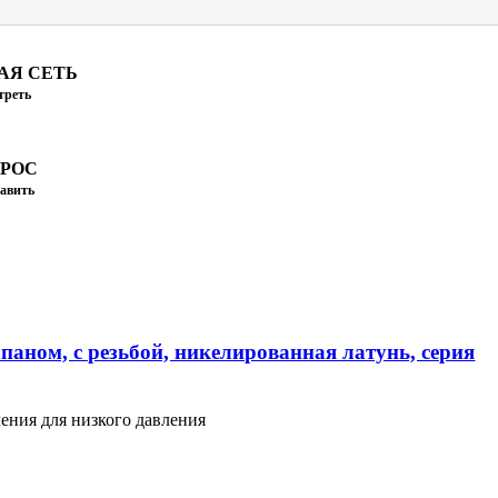
АЯ СЕТЬ
треть
ПРОС
авить
паном, с резьбой, никелированная латунь, серия
ения для низкого давления