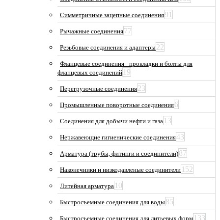
91
Симметричные зацепные соединения
77
Рычажные соединения
22
Резьбовые соединения и адаптеры
Фланцевые соединения_ прокладки и болты для
19
фланцевых соединений
23
Перегрузочные соединения
6
Промышленные поворотные соединения
13
Соединения для добычи нефти и газа
43
Нержавеющие гигиенические соединения
87
Арматура (трубы, фитинги и соединители)
152
Наконечники и низкодавленые соединители
10
Литейная арматура
85
Быстросъемные соединения для воды
133
Быстросъемные соединения для литьевых форм