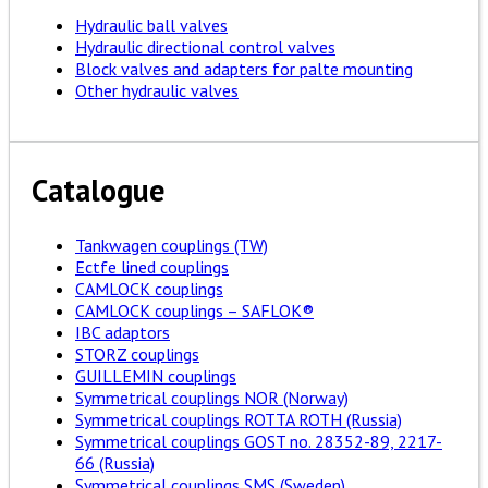
Hydraulic ball valves
Hydraulic directional control valves
Block valves and adapters for palte mounting
Other hydraulic valves
Catalogue
Tankwagen couplings (TW)
Ectfe lined couplings
CAMLOCK couplings
CAMLOCK couplings – SAFLOK®
IBC adaptors
STORZ couplings
GUILLEMIN couplings
Symmetrical couplings NOR (Norway)
Symmetrical couplings ROTTA ROTH (Russia)
Symmetrical couplings GOST no. 28352-89, 2217-
66 (Russia)
Symmetrical couplings SMS (Sweden)