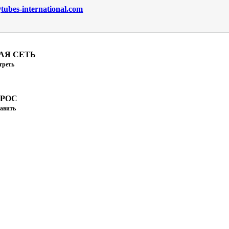
ubes-international.com
АЯ СЕТЬ
треть
ПРОС
авить