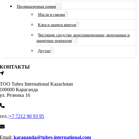
32
Промышленная химия
7
Масла и смазки
7
Клеи и защита винтов
Чистящие средства, консервационные, монтажные и
12
защитные покрытия
6
Другие
КОНТАКТЫ
ТОО Tubes International Kazachstan
100000 Караганда
ул. Резника 16
тел.:
+7 7212 90 93 95
Email:
karaganda@tubes-international.com