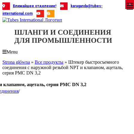
Skip
X
X
X
X
X
X
X
X
X
X
X
X
X
X
X
X
X
X
X
Ближайшее отделение!
karaganda@tubes-
to
international.com
content
ШЛАНГИ И СОЕДИНЕНИЯ
ДЛЯ ПРОМЫШЛЕННОСТИ
Menu
Strona główna
»
Все продукты
»
Штекер быстросъемного
соединения с наружной резьбой NPT и клапаном, ацеталь,
серия PMC DN 3,2
и клапаном, ацеталь, серия PMC DN 3,2
единения
/