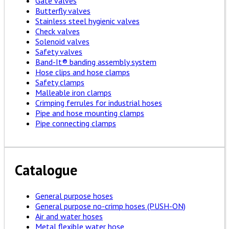
Gate valves
Butterfly valves
Stainless steel hygienic valves
Check valves
Solenoid valves
Safety valves
Band-It® banding assembly system
Hose clips and hose clamps
Safety clamps
Malleable iron clamps
Crimping ferrules for industrial hoses
Pipe and hose mounting clamps
Pipe connecting clamps
Catalogue
General purpose hoses
General purpose no-crimp hoses (PUSH-ON)
Air and water hoses
Metal flexible water hose