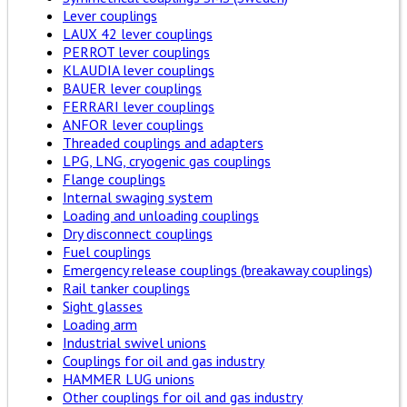
Lever couplings
LAUX 42 lever couplings
PERROT lever couplings
KLAUDIA lever couplings
BAUER lever couplings
FERRARI lever couplings
ANFOR lever couplings
Threaded couplings and adapters
LPG, LNG, cryogenic gas couplings
Flange couplings
Internal swaging system
Loading and unloading couplings
Dry disconnect couplings
Fuel couplings
Emergency release couplings (breakaway couplings)
Rail tanker couplings
Sight glasses
Loading arm
Industrial swivel unions
Couplings for oil and gas industry
HAMMER LUG unions
Other couplings for oil and gas industry