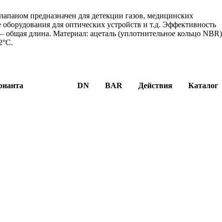
лапаном предназначен для детекции газов, медицинских
е оборудования для оптических устройств и т.д. Эффективность
 общая длина. Материал: ацеталь (уплотнительное кольцо NBR)
2°C.
рианта
DN
BAR
Действия
Каталог