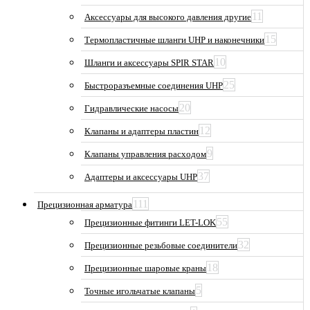
11
Аксессуары для высокого давления другие
15
Термопластичные шланги UHP и наконечники
10
Шланги и аксессуары SPIR STAR
25
Быстроразъемные соединения UHP
20
Гидравлические насосы
12
Клапаны и адаптеры пластин
9
Клапаны управления расходом
37
Адаптеры и аксессуары UHP
111
Прецизионная арматура
55
Прецизионные фитинги LET-LOK
32
Прецизионные резьбовые соединители
18
Прецизионные шаровые краны
5
Точные игольчатые клапаны