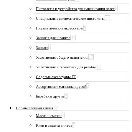
6
Пистолеты и устройства для накачивания колес
14
Специальные пневматические пистолеты
5
Пневматические аксессуары
37
Защиты для шлангов
3
Защита
17
Уплотнения общего назначения
13
Уплотнения и герметики для резьбы
7
Садовые аксессуары FT
2
Ассортимент магазина другой
2
Барабаны другие
32
Промышленная химия
7
Масла и смазки
7
Клеи и защита винтов