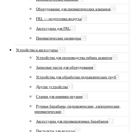
26
Оборудование для пневматических клапанов
88
FRL — подготовка воздуха
22
Аксессуары для FRL
38
Пневматические цилиндры
262
Устройства и аксессуары
45
Устройства для производства гибких шлангов
1
Запасные части для оборудования
7
Устройства для обработки гидравлических труб
10
Другие устройства
18
Станки для навивки пружин
Ручные барабаны, гидравлические, электрические,
2
пневматические
12
Аксессуары для промышленных барабанов
61
Пистолеты для воздуха