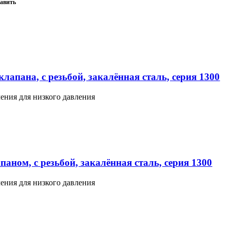
авить
лапана, с резьбой, закалённая сталь, серия 1300
ения для низкого давления
аном, с резьбой, закалённая сталь, серия 1300
ения для низкого давления