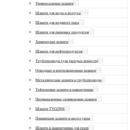
45
Универсальные шланги
189
Шланги для воды и воздуха
32
Шланги для водяного пара
43
Шланги для пищевых продуктов
18
Химические шланги
43
Шланги для нефтепродуктов
23
Трубопроводы (для твердых веществ)
69
Отводные и вентиляционные шланги
2
Металлические шланги и трубопроводы
28
Тефлоновые шланги и наконечники
11
Промышленные силиконовые шланги
26
Шланги TYGON®
2
Плавающие шланги и аксессуары
14
Шланги и наконечники для газов