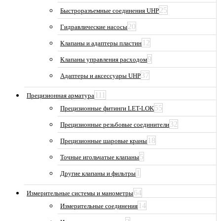
25
Быстроразъемные соединения UHP
20
Гидравлические насосы
12
Клапаны и адаптеры пластин
9
Клапаны управления расходом
37
Адаптеры и аксессуары UHP
111
Прецизионная арматура
55
Прецизионные фитинги LET-LOK
32
Прецизионные резьбовые соединители
18
Прецизионные шаровые краны
5
Точные игольчатые клапаны
1
Другие клапаны и фильтры
64
Измерительные системы и манометры
14
Измерительные соединения