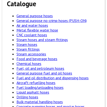
Catalogue
General purpose hoses
General purpose no-crimp hoses (PUSH-ON)
Air and water hoses
Metal flexible water hose
CNC coolant hoses
Steam hoses and steam fittings
Steam hoses
Steam fittings
Steam accessories
Food and beverage hoses
Chemical hoses
Fuel, oil and petroleum hoses
General purpose fuel and oil hoses
Fuel and oil distribution and dispensing hoses
Aircraft refuelling hoses
Fuel loading/unloading hoses
Liquid asphalt hoses
Drilling hoses
Bulk material handling hoses
Concrete pumping hoses and mortar hoses