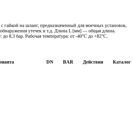
с гайкой на шланг, предназначенный для моечных установок,
бнаружения утечек и т.д. Длина L [мм] — общая длина.
 до 8,3 бар. Рабочая температура: от -40°C до +82°C.
рианта
DN
BAR
Действия
Каталог