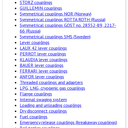
STORZ couplings
GUILLEMIN couplings
Symmetrical couplings NOR (Norway)
Symmetrical couplings ROTTA ROTH (Russia)
Symmetrical couplings GOST no. 28352-89, 2217-
66 (Russia)
Symmetrical couplings SMS (Sweden)
Lever couplings
LAUX 42 lever couplings
PERROT lever couplings
KLAUDIA lever couplings
BAUER lever couplings
FERRARI lever couplings
ANFOR lever couplings
Threaded couplings and adapters
LPG, LNG, cryogenic gas couplings
Flange couplings
Internal swaging system
Loading and unloading couplings
Dry disconnect couplings
Fuel couplings
Emergency release couplings (breakaway couplings)