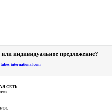
и или индивидуальное предложение?
ubes-international.com
АЯ СЕТЬ
треть
ПРОС