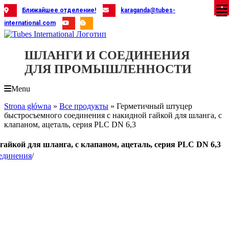
Skip
X
X
X
X
X
X
X
X
X
X
X
X
X
X
X
X
X
X
X
Ближайшее отделение!
karaganda@tubes-
to
international.com
content
ШЛАНГИ И СОЕДИНЕНИЯ
ДЛЯ ПРОМЫШЛЕННОСТИ
Menu
Strona główna
»
Все продукты
»
Герметичный штуцер
быстросъемного соединения с накидной гайкой для шланга, с
клапаном, ацеталь, серия PLC DN 6,3
айкой для шланга, с клапаном, ацеталь, серия PLC DN 6,3
единения
/