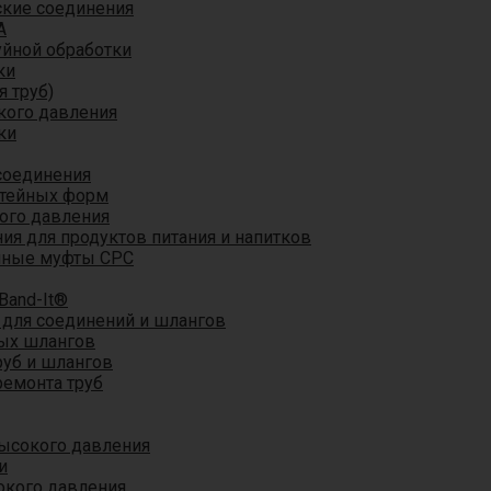
кие соединения
A
уйной обработки
ки
я труб)
кого давления
ки
соединения
итейных форм
ого давления
я для продуктов питания и напитков
мные муфты CPC
Band-It®
для соединений и шлангов
ых шлангов
уб и шлангов
ремонта труб
ысокого давления
и
окого давления