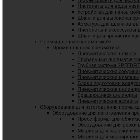
Гибкие шланги для чистки
Пистолеты для воды низк
Устройства для пены, мой
Шланги для высоконапор
Арматура для шлангов в
Пистолеты и аксессуары 
Шланги для прочистки кан
Промышленная пневматика
Промышленная пневматика
Пневматические шланги
Спиральные пневматичес
Tрубная система SPEEDFI
Пневматические соедине
Пневматические клапаны
Блоки подготовки воздуха
Пневматические цилинд
Вращающиеся цилиндры
Пневматические захваты
Оборудование для изготовления промы
Оборудование для изготовления п
Пресс-формы для обжима 
Оборудование для резки 
Машины для нарезки и ус
Машины для маркировки 