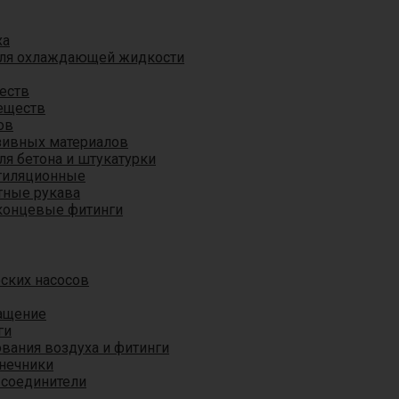
ха
для охлаждающей жидкости
еств
еществ
ов
азивных материалов
я бетона и штукатурки
тиляционные
ные рукава
концевые фитинги
ских насосов
ащение
ги
вания воздуха и фитинги
нечники
 соединители