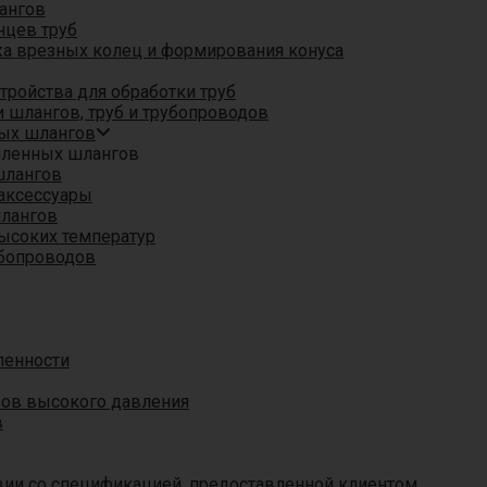
ангов
нцев труб
а врезных колец и формирования конуса
ройства для обработки труб
 шлангов, труб и трубопроводов
ых шлангов
шленных шлангов
шлангов
аксессуары
шлангов
ысоких температур
убопроводов
ленности
вов высокого давления
в
вии со спецификацией, предоставленной клиентом