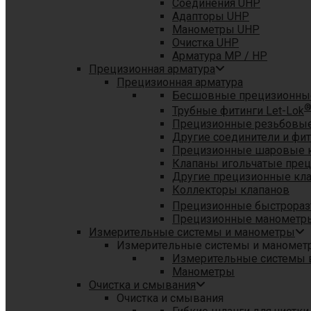
Соединения UHP
Адапторы UHP
Манометры UHP
Очистка UHP
Арматура MP / HP
Прецизионная арматура
Прецизионная арматура
Бесшовные прецизионны
Трубные фитинги Let-Lok
Прецизионные резьбовые
Другие соединители и фи
Прецизионные шаровые 
Клапаны игольчатые пре
Другие прецизионные кл
Коллекторы клапанов
Прецизионные быстрораз
Прецизионные манометры
Измерительные системы и манометры
Измерительные системы и маномет
Измерительные системы в
Манометры
Очистка и смывания
Очистка и смывания