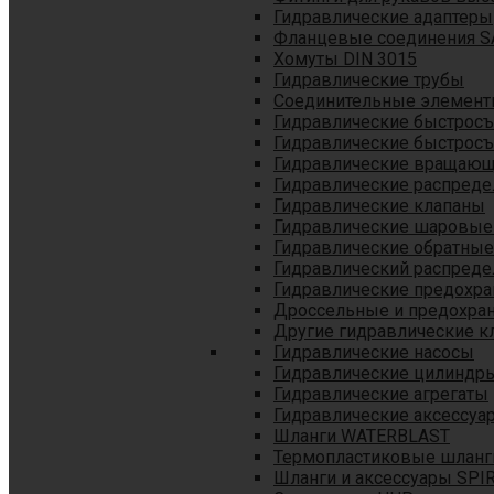
Гидравлические адаптеры
Фланцевые соединения S
Хомуты DIN 3015
Гидравлические трубы
Соединительные элементы
Гидравлические быстрос
Гидравлические быстрос
Гидравлические вращающ
Гидравлические распреде
Гидравлические клапаны
Гидравлические шаровые
Гидравлические обратные
Гидравлический распреде
Гидравлические предохр
Дроссельные и предохра
Другие гидравлические к
Гидравлические насосы
Гидравлические цилиндр
Гидравлические агрегаты
Гидравлические аксессуа
Шланги WATERBLAST
Термопластиковые шланг
Шланги и аксессуары SPI