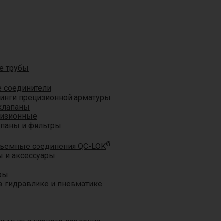
е трубы
®
 соединители
тинги прецизионной арматуры
клапаны
цизионные
апаны и фильтры
®
ъемные соединения QC-LOK
 и аксессуары
ры
 гидравлике и пневматике