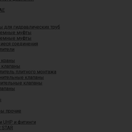
AE
 для гидравлических труб
ъемные муфты
ъемные муфты
иеся соединения
лители
 краны
 клапаны
литель плитного монтажа
анительные клапаны
нительные клапаны
лапаны
ы
ры прочие
и UHP и фитинги
R STAR