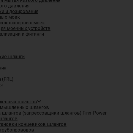
 и мытья низкого давления
ого давления
ки и дозирования
ных моек
ысоконапорных моек
для моечных устройств
ализации и фитинги
кие шланги
T
ния
 (FRL)
ры
шленных шлангов
ромышленных шлангов
шлангов (запрессовщики шлангов) Finn-Power
шлангов
тановки концевиков шлангов
трубопроводов