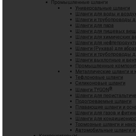
Промышленные шланги
Универсальные шланги
Шланги для воды и возду
Шланги и трубопроводы 
Шланги для пара
Шланги для пищевых вещ
Шланги для химических в
Шланги для нефтепродукт
Шланги (Рукава) для абр
Шланги и трубопроводы дл
Шланги выхлопные и вен
Промышленные композит
Металлические шланги и 
Тефлоновые шланги
Силиконовые шланги
®
Шланги TYGON
Шланги для перистальтиче
Подогреваемые шланги
Плавающие шланги и осн
Шланги для газов и фитин
Шланги для кондициониро
Тормозные шланги и нако
Автомобильные шланги и
Компенсаторы