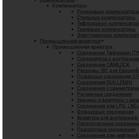
Компенсаторы
Резиновые компенсатор
Стальные компенсаторы
Тефлоновые компенсато
Тканевые компенсаторы
Эластомерные компенса
Промышленная арматура
Промышленная арматура
Соединения Tankwagen (T
Соединители с внутренни
Соединение CAMLOCK
Разъемы IBC для Еврокуб
Пожарные соединения S
Соединения GUILLEMIN
Соединения с симметрич
Рычажные соединения
Зажимы и адаптеры с рез
Соединения для LPG, LNG 
Фланцевые соединения
Арматура для внутренней
Перегрузочные соединен
Поворотные соединения
Соединения для нефтяной