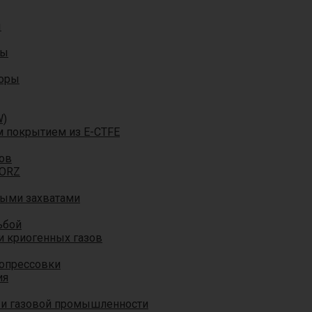
ы
ры
торы
W)
м покрытием из E-CTFE
ов
TORZ
ными захватами
ьбой
и криогенных газов
 опрессовки
ия
 и газовой промышленности