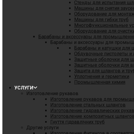
Стенды для испытания шл
Машины для снятия заусе
Оборудование для монтаж
Машины для гибки труб
Многофункциональные уст
Оборудование для очистки
Барабаны и аксессуары для промышленн
Барабаны и аксессуары для промы
Барабаны и катушки для 
Обдувочные пистолеты и 
Защитные оболочки для 
Защитные оболочки для в
Защита для шлангов и тр
Уплотнения и герметики
Промышленная химия
УСЛУГИ
Изготовление рукавов
Изготовление рукавов для промыш
Изготовление стальных шлангов
Изготовление гидравлических рука
Изготовление композитных шланго
Гнуття гідравлічних труб
Другие услуги
Изготовление фитингов в соответст