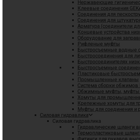
Нержавеющие гигиеничес
Клеевые соединения GEK
Соединения для пескостр
Cоединения для штукатур
Арматура (соединители дл
Концевые устройства низ
Оборудование для заправ
Рифленые муфты
Быстросъемные водные 
Быстросоединения для л
Быстросоединителях низк
Быстросъемные соединени
Пластиковые быстросъе
Промышленные клапаны
Система сборки обжимов 
Обжимные муфты, муфты 
Хомуты для промышленн
Крепежные хомуты для тр
Муфты для соединения и 
Силовая гидравлика
Силовая гидравлика
Гидравлические шланги в
Термопластиковые шланг
Фитинги для рукавов выс