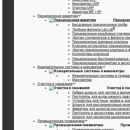
Манометры UHP
Очистка UHP
Арматура MP / HP
Прецизионная арматура
Прецизио
Бесшовные прецизионные трубы
®
Трубные фитинги Let-Lok
Прецизионные резьбовые соедин
Другие соединители и фитинги п
Прецизионные шаровые клапаны
Клапаны игольчатые прецизионн
Другие прецизионные клапаны и 
Коллекторы клапанов
Прецизионные быстроразъемные 
Прецизионные манометры и аксе
Измерительные системы и манометры
Измерительные системы в гидрав
Манометры
Очистка и смывания
Очистка и с
Гибкие шланги для чистки и мыть
Пистолеты для воды низкого дав
Устройства для пены, мойки и до
Шланги для высоконапорных мое
Арматура для шлангов высоконап
Пистолеты и аксессуары для мое
Шланги для прочистки канализаци
Промышленная пневматика
Пром
Пневматические шланги