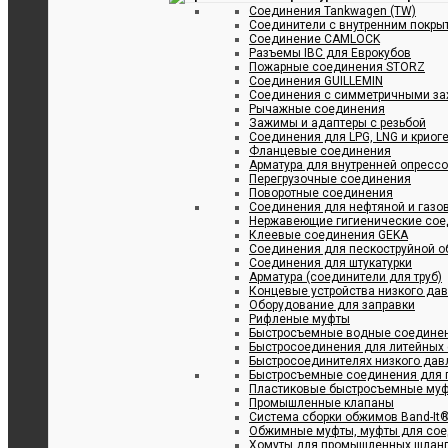
Соединения Tankwagen (TW)
Соединители с внутренним покрыт
Соединение CAMLOCK
Разъемы IBC для Еврокубов
Пожарные соединения STORZ
Соединения GUILLEMIN
Соединения с симметричными за
Рычажные соединения
Зажимы и адаптеры с резьбой
Соединения для LPG, LNG и криог
Фланцевые соединения
Арматура для внутренней опресс
Перегрузочные соединения
Поворотные соединения
Соединения для нефтяной и газ
Нержавеющие гигиенические сое
Клеевые соединения GEKA
Соединения для пескоструйной о
Cоединения для штукатурки
Арматура (соединители для труб)
Концевые устройства низкого да
Оборудование для заправки
Рифленые муфты
Быстросъемные водные соедине
Быстросоединения для литейных
Быстросоединителях низкого дав
Быстросъемные соединения для п
Пластиковые быстросъемные му
Промышленные клапаны
Система сборки обжимов Band-It
Обжимные муфты, муфты для сое
Хомуты для промышленных шлан