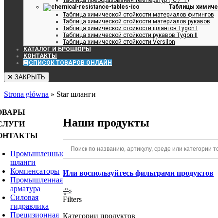
Таблицы химиче
Таблица химической стойкости материалов фитингов
Таблица химической стойкости материалов рукавов
Таблица химической стойкости шлангов Tygon I
Таблица химической стойкости рукавов Tygon II
Таблица химической стойкости Versilon
КАТАЛОГ И БРОШЮРЫ
КОНТАКТЫ
СПИСОК ТОВАРОВ ОНЛАЙН
ЗАКРЫТЬ
Strona główna
»
Star шланги
ОВАРЫ
Наши продукты
СЛУГИ
ОНТАКТЫ
Промышленные
шланги
Компенсаторы
Или воспользуйтесь фильтрами продуктов
Промышленная
арматура
Силовая
Filters
гидравлика
Прецизионная
Категории продуктов