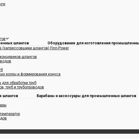
нги
гов
Оборудование для изготовления промышленны
 (запрессовщики шлангов) Finn-Power
 концевиков шлангов
оводов
уб
ых колец и формирования конуса
 для обработки труб
в, труб и трубопроводов
Барабаны и аксессуары для промышленных шлангов
уары
температур
одов