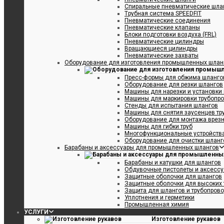
Спиральные пневматические шла
Tрубная система SPEEDFIT
Пневматические соединения
Пневматические клапаны
Блоки подготовки воздуха (FRL)
Пневматические цилиндры
Вращающиеся цилиндры
Пневматические захваты
Оборудование для изготовления промышленных шлан
Пресс-формы для обжима шлангов
Оборудование для резки шлангов
Машины для нарезки и установки
Машины для маркировки трубопр
Стенды для испытания шлангов
Машины для снятия заусенцев тр
Оборудование для монтажа врезн
Машины для гибки труб
Многофункциональные устройства
Оборудование для очистки шланго
Барабаны и аксессуары для промышленных шлангов
Барабаны и катушки для шлангов
Обдувочные пистолеты и аксесс
Защитные оболочки для шлангов
Защитные оболочки для высоких 
Защита для шлангов и трубопров
Уплотнения и герметики
Промышленная химия
УСЛУГИ
Изготовление рукавов