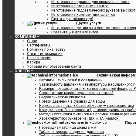
Изготовление рукавов для промышленности
Изготовление стальных шлангов
Изготовление гидравлических рукавов высоко
Изготовление композитных шлангов
Гнуття гідравлічних труб
Другие услуги
Изготовление фитингов в соответствии со спе
Презентация для клиентов
КОМПАНИЯ
О нас
Сертификаты
Политика по качеству
Стратегия компании
Наша история
Кар’єра
Условия использования сайта
СОВЕТЫ
Техническая информ
Фитинги – типы резьб и соединений
Зависимость давления и температуры насыщенного п
Размеры присоединительных поверхностей фланцев P
Соответствие марок нержавеющих сталей
Гидравлические символы
Потери давления в рукавах для воды
Нержавеющая сталь базовой марки — характеристики
Коэффициент безопасности (давление разрыва / рабо
Методы установки фитингов на промышленные резин
Характеристики рукавов из ПВХ и ПА (найлон)
Пере
Переводная таблица дюйм в мм
Таблица перевода единиц давления
Таблица преобразования температур (°C / °F)