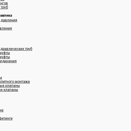
ангов
 труб
равлика
 давления
авления
дравлических труб
муфты
муфты
оединения
ны
плитного монтажа
ные клапаны
ые клапаны
ие
фитинги