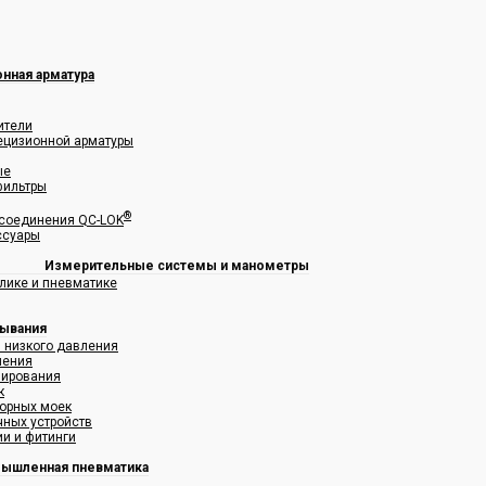
нная арматура
ители
рецизионной арматуры
ые
фильтры
®
соединения QC-LOK
ссуары
Измерительные системы и манометры
лике и пневматике
мывания
я низкого давления
ления
зирования
к
орных моек
чных устройств
и и фитинги
ышленная пневматика