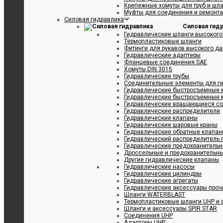
Крепежные хомуты для труб и шл
Муфты для соединения и ремонта
Силовая гидравлика
Силовая гид
Гидравлические шланги высокого
Термопластиковые шланги
Фитинги для рукавов высокого д
Гидравлические адаптеры
Фланцевые соединения SAE
Хомуты DIN 3015
Гидравлические трубы
Соединительные элементы для ги
Гидравлические быстросъемные 
Гидравлические быстросъемные 
Гидравлические вращающиеся с
Гидравлические распределители
Гидравлические клапаны
Гидравлические шаровые краны
Гидравлические обратные клапа
Гидравлический распределитель 
Гидравлические предохранитель
Дроссельные и предохранительн
Другие гидравлические клапаны
Гидравлические насосы
Гидравлические цилиндры
Гидравлические агрегаты
Гидравлические аксессуары проч
Шланги WATERBLAST
Термопластиковые шланги UHP и 
Шланги и аксессуары SPIR STAR
Соединения UHP
Адапторы UHP