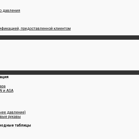
го давления
цификацией, предоставленной клиентом
ация
ара
N и ASA
чее давление)
овые рукавы
водные таблицы