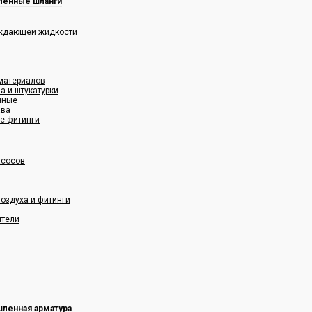
енные шланги
аждающей жидкости
 материалов
а и штукатурки
нные
ава
е фитинги
асосов
оздуха и фитинги
ители
ленная арматура