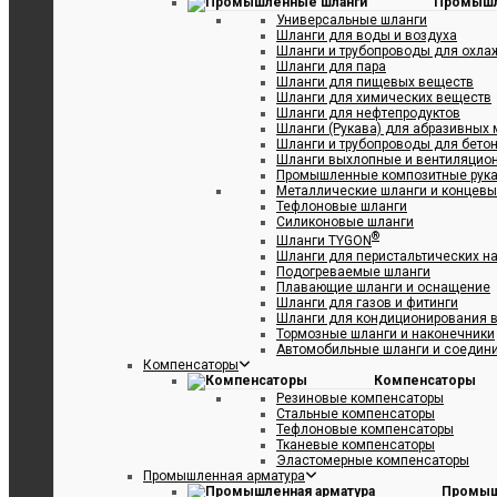
Промышл
Универсальные шланги
Шланги для воды и воздуха
Шланги и трубопроводы для охл
Шланги для пара
Шланги для пищевых веществ
Шланги для химических веществ
Шланги для нефтепродуктов
Шланги (Рукава) для абразивных
Шланги и трубопроводы для бетон
Шланги выхлопные и вентиляцио
Промышленные композитные рук
Металлические шланги и концевы
Тефлоновые шланги
Силиконовые шланги
®
Шланги TYGON
Шланги для перистальтических н
Подогреваемые шланги
Плавающие шланги и оснащение
Шланги для газов и фитинги
Шланги для кондиционирования в
Тормозные шланги и наконечники
Автомобильные шланги и соедин
Компенсаторы
Компенсаторы
Резиновые компенсаторы
Стальные компенсаторы
Тефлоновые компенсаторы
Тканевые компенсаторы
Эластомерные компенсаторы
Промышленная арматура
Промыш