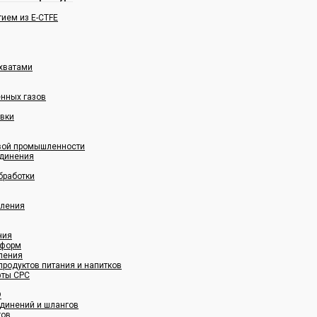
ием из E-CTFE
хватами
енных газов
овки
овой промышленности
динения
бработки
вления
ния
 форм
ления
родуктов питания и напитков
фты CPC
®
динений и шлангов
гов