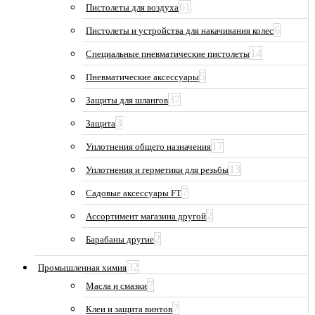
61
Пистолеты для воздуха
6
Пистолеты и устройства для накачивания колес
14
Специальные пневматические пистолеты
5
Пневматические аксессуары
37
Защиты для шлангов
3
Защита
17
Уплотнения общего назначения
13
Уплотнения и герметики для резьбы
7
Садовые аксессуары FT
2
Ассортимент магазина другой
2
Барабаны другие
32
Промышленная химия
7
Масла и смазки
7
Клеи и защита винтов