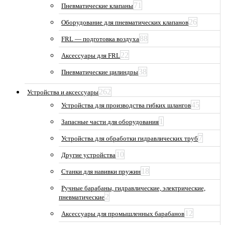
71
Пневматические клапаны
26
Оборудование для пневматических клапанов
88
FRL — подготовка воздуха
22
Аксессуары для FRL
38
Пневматические цилиндры
262
Устройства и аксессуары
45
Устройства для производства гибких шлангов
1
Запасные части для оборудования
7
Устройства для обработки гидравлических труб
10
Другие устройства
18
Станки для навивки пружин
Ручные барабаны, гидравлические, электрические,
2
пневматические
12
Аксессуары для промышленных барабанов