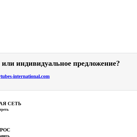
и или индивидуальное предложение?
ubes-international.com
АЯ СЕТЬ
треть
ПРОС
авить