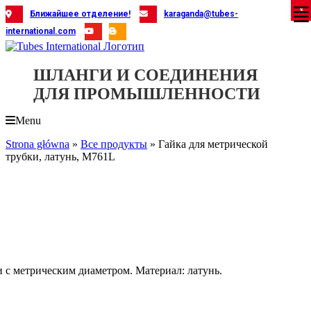
Skip
X
X
X
X
X
X
X
X
X
X
X
X
X
X
X
X
X
X
X
Ближайшее отделение!
karaganda@tubes-
to
international.com
content
ШЛАНГИ И СОЕДИНЕНИЯ
ДЛЯ ПРОМЫШЛЕННОСТИ
Menu
Strona główna
»
Все продукты
»
Гайка для метрической
трубки, латунь, M761L
 с метрическим диаметром. Материал: латунь.