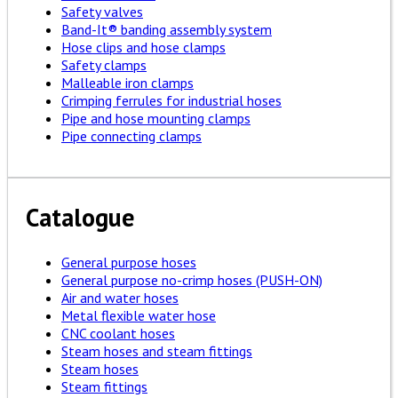
Safety valves
Band-It® banding assembly system
Hose clips and hose clamps
Safety clamps
Malleable iron clamps
Crimping ferrules for industrial hoses
Pipe and hose mounting clamps
Pipe connecting clamps
Catalogue
General purpose hoses
General purpose no-crimp hoses (PUSH-ON)
Air and water hoses
Metal flexible water hose
CNC coolant hoses
Steam hoses and steam fittings
Steam hoses
Steam fittings