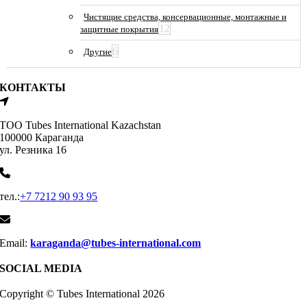
Чистящие средства, консервационные, монтажные и
12
защитные покрытия
6
Другие
КОНТАКТЫ
ТОО Tubes International Kazachstan
100000 Караганда
ул. Резника 16
тел.:
+7 7212 90 93 95
Email:
karaganda@tubes-international.com
SOCIAL MEDIA
Copyright © Tubes International
2026