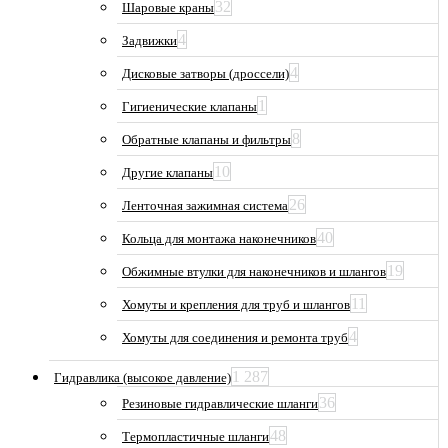
32
Шаровые краны
4
Задвижки
4
Дисковые затворы (дроссели)
1
Гигиенические клапаны
8
Обратные клапаны и фильтры
10
Другие клапаны
26
Ленточная зажимная система
40
Кольца для монтажа наконечников
19
Обжимные втулки для наконечников и шлангов
11
Хомуты и крепления для труб и шлангов
4
Хомуты для соединения и ремонта труб
1 287
Гидравлика (высокое давление)
36
Резиновые гидравлические шланги
48
Термопластичные шланги