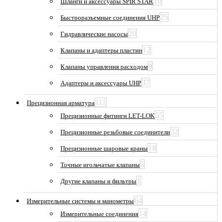
10
Шланги и аксессуары SPIR STAR
25
Быстроразъемные соединения UHP
20
Гидравлические насосы
12
Клапаны и адаптеры пластин
9
Клапаны управления расходом
37
Адаптеры и аксессуары UHP
111
Прецизионная арматура
55
Прецизионные фитинги LET-LOK
32
Прецизионные резьбовые соединители
18
Прецизионные шаровые краны
5
Точные игольчатые клапаны
1
Другие клапаны и фильтры
64
Измерительные системы и манометры
14
Измерительные соединения