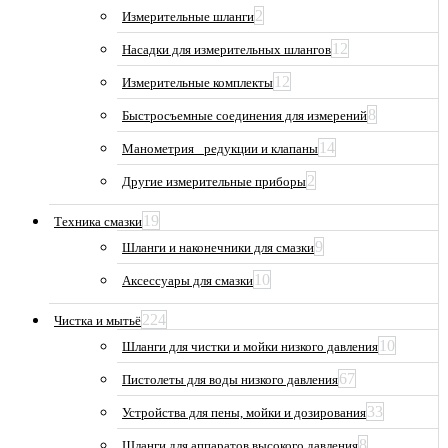
2
Измерительные шланги
12
Насадки для измерительных шлангов
12
Измерительные комплекты
8
Быстросъемные соединения для измерений
14
Манометрия_ редукции и клапаны
2
Другие измерительные приборы
19
Техника смазки
9
Шланги и наконечники для смазки
10
Аксессуары для смазки
224
Чистка и мытьё
10
Шланги для чистки и мойки низкого давления
67
Пистолеты для воды низкого давления
33
Устройства для пены, мойки и дозирования
8
Шланги для аппаратов высокого давления