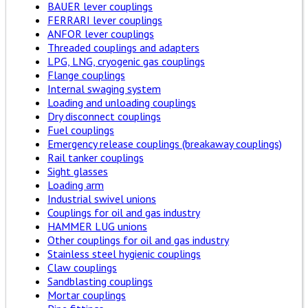
BAUER lever couplings
FERRARI lever couplings
ANFOR lever couplings
Threaded couplings and adapters
LPG, LNG, cryogenic gas couplings
Flange couplings
Internal swaging system
Loading and unloading couplings
Dry disconnect couplings
Fuel couplings
Emergency release couplings (breakaway couplings)
Rail tanker couplings
Sight glasses
Loading arm
Industrial swivel unions
Couplings for oil and gas industry
HAMMER LUG unions
Other couplings for oil and gas industry
Stainless steel hygienic couplings
Claw couplings
Sandblasting couplings
Mortar couplings