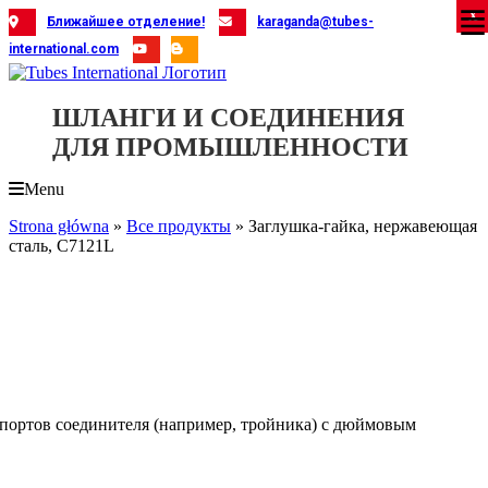
Skip
X
X
X
X
X
X
X
X
X
X
X
X
X
X
X
X
X
X
X
Ближайшее отделение!
karaganda@tubes-
to
international.com
content
ШЛАНГИ И СОЕДИНЕНИЯ
ДЛЯ ПРОМЫШЛЕННОСТИ
Menu
Strona główna
»
Все продукты
»
Заглушка-гайка, нержавеющая
сталь, C7121L
 портов соединителя (например, тройника) с дюймовым