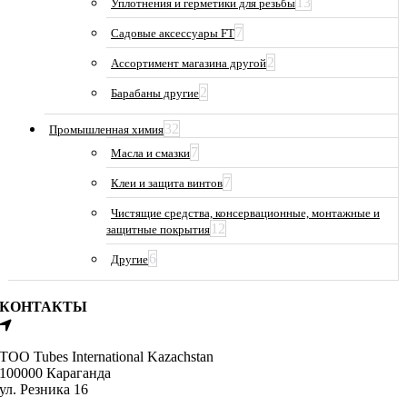
13
Уплотнения и герметики для резьбы
7
Садовые аксессуары FT
2
Ассортимент магазина другой
2
Барабаны другие
32
Промышленная химия
7
Масла и смазки
7
Клеи и защита винтов
Чистящие средства, консервационные, монтажные и
12
защитные покрытия
6
Другие
КОНТАКТЫ
ТОО Tubes International Kazachstan
100000 Караганда
ул. Резника 16