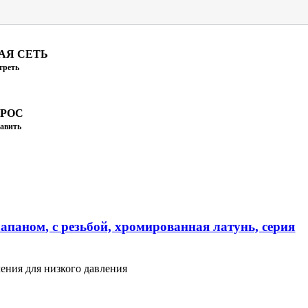
АЯ СЕТЬ
треть
ПРОС
авить
апаном, с резьбой, хромированная латунь, серия
ения для низкого давления