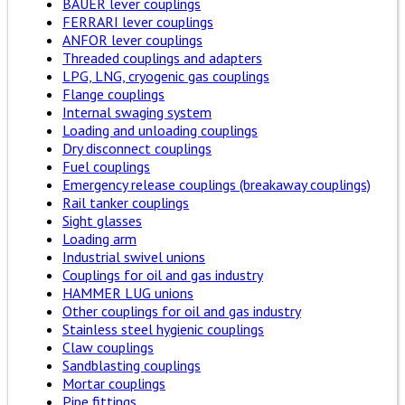
BAUER lever couplings
FERRARI lever couplings
ANFOR lever couplings
Threaded couplings and adapters
LPG, LNG, cryogenic gas couplings
Flange couplings
Internal swaging system
Loading and unloading couplings
Dry disconnect couplings
Fuel couplings
Emergency release couplings (breakaway couplings)
Rail tanker couplings
Sight glasses
Loading arm
Industrial swivel unions
Couplings for oil and gas industry
HAMMER LUG unions
Other couplings for oil and gas industry
Stainless steel hygienic couplings
Claw couplings
Sandblasting couplings
Mortar couplings
Pipe fittings