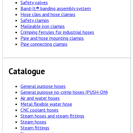
Safety valves
Band-It® banding assembly system
Hose clips and hose clamps
Safety clamps
Malleable iron clamps
Crimping ferrules for industrial hoses
Pipe and hose mounting clamps
Pipe connecting clamps
Catalogue
General purpose hoses
General purpose no-crimp hoses (PUSH-ON)
Air and water hoses
Metal flexible water hose
CNC coolant hoses
Steam hoses and steam fittings
Steam hoses
Steam fittings