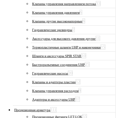
33
Клапаны управления направлением потока
6
Клапаны управления давлением
6
Клапаны другие высоконапорные
2
Гидравлические цилиндры
11
Аксессуары для высокого давления другие
15
Термопластичные шланги UHP и наконечники
10
Шланги и аксессуары SPIR STAR
25
Быстроразъемные соединения UHP
20
Гидравлические насосы
12
Клапаны и адаптеры пластин
9
Клапаны управления расходом
37
Адаптеры и аксессуары UHP
111
Прецизионная арматура
55
Прецизионные фитинги LET-LOK