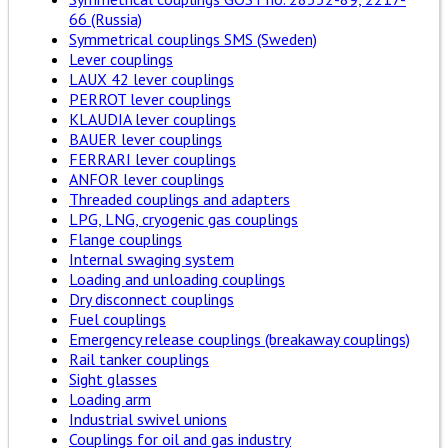
66 (Russia)
Symmetrical couplings SMS (Sweden)
Lever couplings
LAUX 42 lever couplings
PERROT lever couplings
KLAUDIA lever couplings
BAUER lever couplings
FERRARI lever couplings
ANFOR lever couplings
Threaded couplings and adapters
LPG, LNG, cryogenic gas couplings
Flange couplings
Internal swaging system
Loading and unloading couplings
Dry disconnect couplings
Fuel couplings
Emergency release couplings (breakaway couplings)
Rail tanker couplings
Sight glasses
Loading arm
Industrial swivel unions
Couplings for oil and gas industry