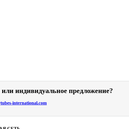
и или индивидуальное предложение?
ubes-international.com
АЯ СЕТЬ