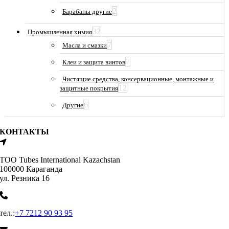
2
Барабаны другие
32
Промышленная химия
7
Масла и смазки
7
Клеи и защита винтов
Чистящие средства, консервационные, монтажные и
12
защитные покрытия
6
Другие
КОНТАКТЫ
ТОО Tubes International Kazachstan
100000 Караганда
ул. Резника 16
тел.:
+7 7212 90 93 95