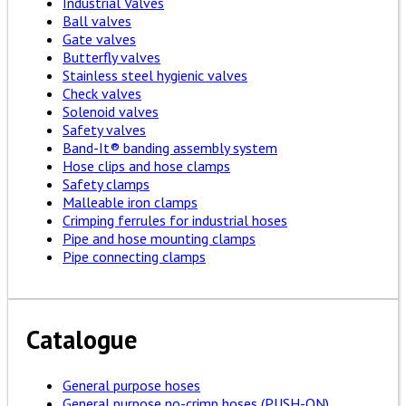
Industrial Valves
Ball valves
Gate valves
Butterfly valves
Stainless steel hygienic valves
Check valves
Solenoid valves
Safety valves
Band-It® banding assembly system
Hose clips and hose clamps
Safety clamps
Malleable iron clamps
Crimping ferrules for industrial hoses
Pipe and hose mounting clamps
Pipe connecting clamps
Catalogue
General purpose hoses
General purpose no-crimp hoses (PUSH-ON)