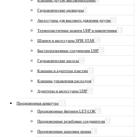
Клапаны другие высоконапорные
2
Гидравлические цилиндры
11
Аксессуары для высокого давления другие
15
Термопластичные шланги UHP и наконечники
10
Шланги и аксессуары SPIR STAR
25
Быстроразъемные соединения UHP
20
Гидравлические насосы
12
Клапаны и адаптеры пластин
9
Клапаны управления расходом
37
Адаптеры и аксессуары UHP
111
Прецизионная арматура
55
Прецизионные фитинги LET-LOK
32
Прецизионные резьбовые соединители
18
Прецизионные шаровые краны