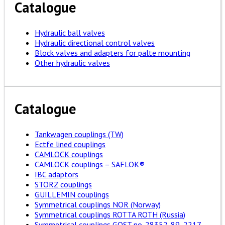
Catalogue
Hydraulic ball valves
Hydraulic directional control valves
Block valves and adapters for palte mounting
Other hydraulic valves
Catalogue
Tankwagen couplings (TW)
Ectfe lined couplings
CAMLOCK couplings
CAMLOCK couplings – SAFLOK®
IBC adaptors
STORZ couplings
GUILLEMIN couplings
Symmetrical couplings NOR (Norway)
Symmetrical couplings ROTTA ROTH (Russia)
Symmetrical couplings GOST no. 28352-89, 2217-