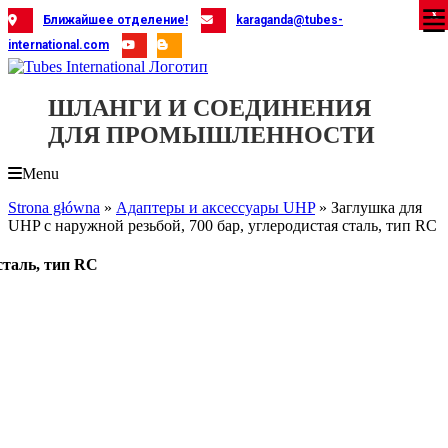
Skip
X
X
X
X
X
X
X
X
X
X
X
X
X
X
X
X
X
X
X
Ближайшее отделение!
karaganda@tubes-
to
international.com
content
ШЛАНГИ И СОЕДИНЕНИЯ
ДЛЯ ПРОМЫШЛЕННОСТИ
Menu
Strona główna
»
Адаптеры и аксессуары UHP
»
Заглушка для
UHP с наружной резьбой, 700 бар, углеродистая сталь, тип RC
сталь, тип RC