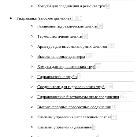
4
Хомуты для соединения и ремонта труб
1 287
Гидравлика (высокое давление)
36
Резиновые гидравлические шланги
48
Термопластичные шланги
339
Арматура для высоконапорных шлангов
160
Высоконапорные адаптеры
55
Хомуты для гидравлических труб
2
Гидравлические трубы
288
Соединители для гидравлических труб
162
Гидравлические быстроразъемные соединения
11
Высоконапорные поворотные соединения
33
Клапаны управления направлением потока
6
Клапаны управления давлением
6