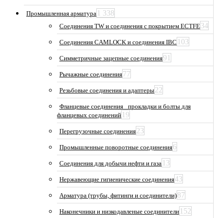
1 338
Промышленная арматура
34
Соединения TW и соединения с покрытием ECTFE
103
Соединения CAMLOCK и соединения IBC
91
Симметричные зацепные соединения
77
Рычажные соединения
22
Резьбовые соединения и адаптеры
Фланцевые соединения_ прокладки и болты для
19
фланцевых соединений
23
Перегрузочные соединения
6
Промышленные поворотные соединения
13
Соединения для добычи нефти и газа
43
Нержавеющие гигиенические соединения
87
Арматура (трубы, фитинги и соединители)
152
Наконечники и низкодавленые соединители