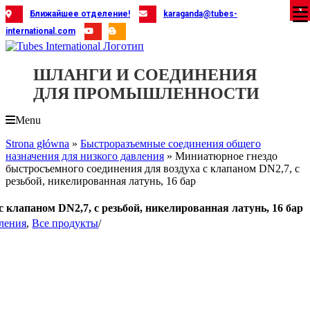
Skip
X
X
X
X
X
X
X
X
X
X
X
X
X
X
X
X
X
X
X
Ближайшее отделение!
karaganda@tubes-
to
international.com
content
ШЛАНГИ И СОЕДИНЕНИЯ
ДЛЯ ПРОМЫШЛЕННОСТИ
Menu
Strona główna
»
Быстроразъемные соединения общего
назначения для низкого давления
»
Миниатюрное гнездо
быстросъемного соединения для воздуха с клапаном DN2,7, с
резьбой, никелированная латунь, 16 бар
 клапаном DN2,7, с резьбой, никелированная латунь, 16 бар
вления
,
Все продукты
/