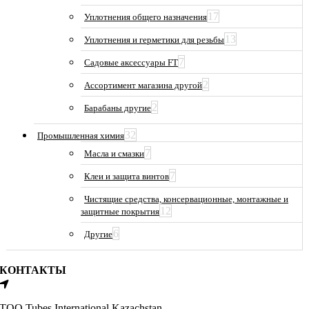
17
Уплотнения общего назначения
13
Уплотнения и герметики для резьбы
7
Садовые аксессуары FT
2
Ассортимент магазина другой
2
Барабаны другие
32
Промышленная химия
7
Масла и смазки
7
Клеи и защита винтов
Чистящие средства, консервационные, монтажные и
12
защитные покрытия
6
Другие
КОНТАКТЫ
ТОО Tubes International Kazachstan