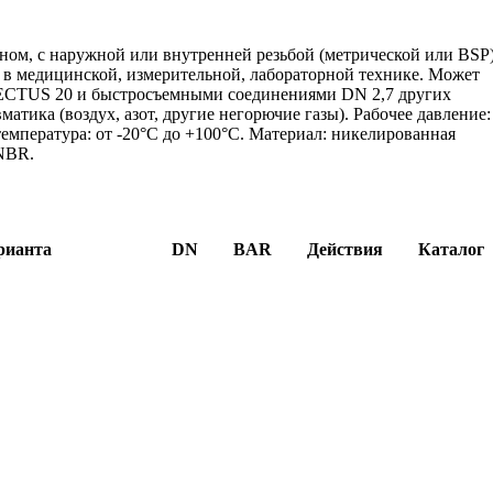
ом, с наружной или внутренней резьбой (метрической или BSP)
, в медицинской, измерительной, лабораторной технике. Может
 RECTUS 20 и быстросъемными соединениями DN 2,7 других
тика (воздух, азот, другие негорючие газы). Рабочее давление:
ая температура: от -20°C до +100°C. Материал: никелированная
 NBR.
рианта
DN
BAR
Действия
Каталог