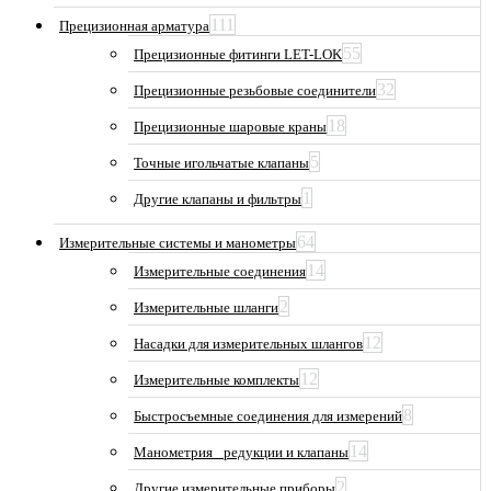
111
Прецизионная арматура
55
Прецизионные фитинги LET-LOK
32
Прецизионные резьбовые соединители
18
Прецизионные шаровые краны
5
Точные игольчатые клапаны
1
Другие клапаны и фильтры
64
Измерительные системы и манометры
14
Измерительные соединения
2
Измерительные шланги
12
Насадки для измерительных шлангов
12
Измерительные комплекты
8
Быстросъемные соединения для измерений
14
Манометрия_ редукции и клапаны
2
Другие измерительные приборы