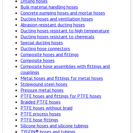
Drilling hoses
Bulk material handling hoses
Concrete pumping hoses and mortar hoses
Ducting hoses and ventilation hoses
Abrasion resistant ducting hoses
Ducting hoses resistant to high temperature
Ducting hoses resistant to chemicals
Special ducting hoses
Ducting hose connectors
Composite hoses and fittings
Composite hoses
Composite hose assemblies with fittings and
couplings
Metal hoses and fittings for metal hoses
Stripwound steel hoses
Pressure metal hoses
PTFE hoses and fittings for PTFE hoses
Braided PTFE hoses
PTFE hoses without braid
PTFE process hoses
PTFE hose fittings
Silicone hoses and silicone tubings
TYGON® hoses and tubings