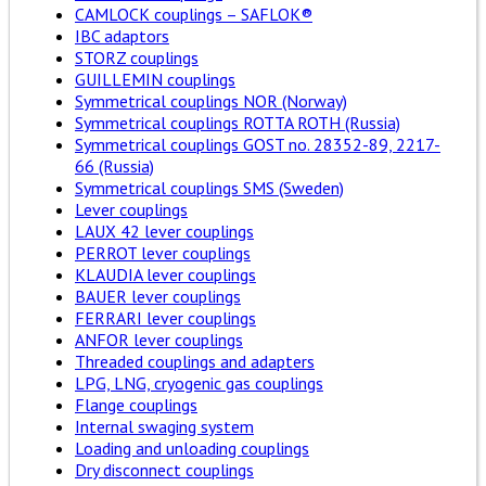
CAMLOCK couplings – SAFLOK®
IBC adaptors
STORZ couplings
GUILLEMIN couplings
Symmetrical couplings NOR (Norway)
Symmetrical couplings ROTTA ROTH (Russia)
Symmetrical couplings GOST no. 28352-89, 2217-
66 (Russia)
Symmetrical couplings SMS (Sweden)
Lever couplings
LAUX 42 lever couplings
PERROT lever couplings
KLAUDIA lever couplings
BAUER lever couplings
FERRARI lever couplings
ANFOR lever couplings
Threaded couplings and adapters
LPG, LNG, cryogenic gas couplings
Flange couplings
Internal swaging system
Loading and unloading couplings
Dry disconnect couplings