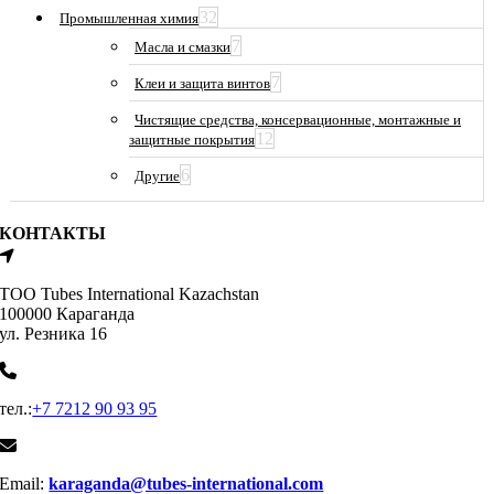
32
Промышленная химия
7
Масла и смазки
7
Клеи и защита винтов
Чистящие средства, консервационные, монтажные и
12
защитные покрытия
6
Другие
КОНТАКТЫ
ТОО Tubes International Kazachstan
100000 Караганда
ул. Резника 16
тел.:
+7 7212 90 93 95
Email:
karaganda@tubes-international.com