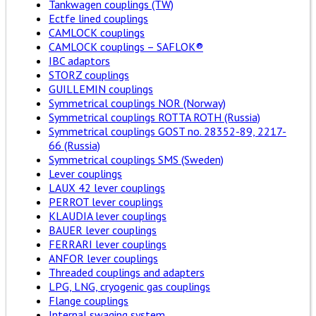
Tankwagen couplings (TW)
Ectfe lined couplings
CAMLOCK couplings
CAMLOCK couplings – SAFLOK®
IBC adaptors
STORZ couplings
GUILLEMIN couplings
Symmetrical couplings NOR (Norway)
Symmetrical couplings ROTTA ROTH (Russia)
Symmetrical couplings GOST no. 28352-89, 2217-
66 (Russia)
Symmetrical couplings SMS (Sweden)
Lever couplings
LAUX 42 lever couplings
PERROT lever couplings
KLAUDIA lever couplings
BAUER lever couplings
FERRARI lever couplings
ANFOR lever couplings
Threaded couplings and adapters
LPG, LNG, cryogenic gas couplings
Flange couplings
Internal swaging system