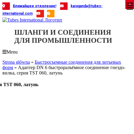
Skip
X
X
X
X
X
X
X
X
X
X
X
X
X
X
X
X
X
X
X
Ближайшее отделение!
karaganda@tubes-
to
international.com
content
ШЛАНГИ И СОЕДИНЕНИЯ
ДЛЯ ПРОМЫШЛЕННОСТИ
Menu
Strona główna
»
Быстросъемные соединения для литьевых
форм
»
Адаптер DN 6 быстроразъёмное соединение гнездо-
вилка, серия TST 060, латунь
я TST 060, латунь