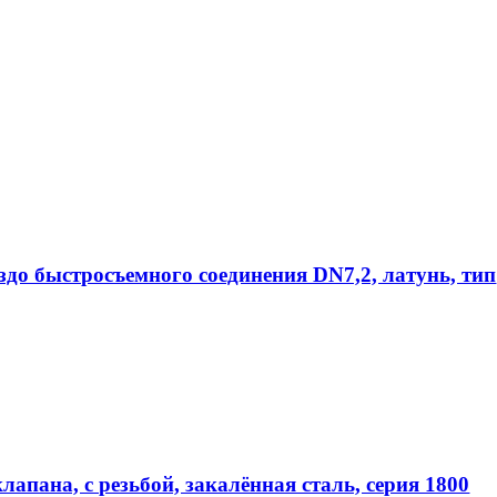
ездо быстросъемного соединения DN7,2, латунь, тип
апана, с резьбой, закалённая сталь, серия 1800