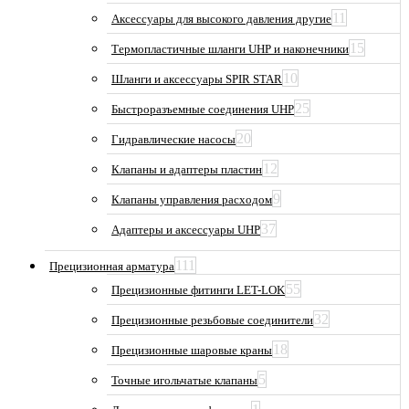
11
Аксессуары для высокого давления другие
15
Термопластичные шланги UHP и наконечники
10
Шланги и аксессуары SPIR STAR
25
Быстроразъемные соединения UHP
20
Гидравлические насосы
12
Клапаны и адаптеры пластин
9
Клапаны управления расходом
37
Адаптеры и аксессуары UHP
111
Прецизионная арматура
55
Прецизионные фитинги LET-LOK
32
Прецизионные резьбовые соединители
18
Прецизионные шаровые краны
5
Точные игольчатые клапаны