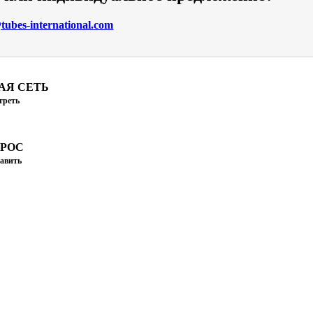
ubes-international.com
АЯ СЕТЬ
треть
ПРОС
авить