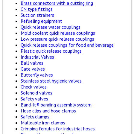
Brass connectors with a cutting ring
CN type fittings
Suction strainers
Refueling equipment
Quick release water couplings
Mold coolant quick release couplings
Low pressure quick relaese couplings
Quick release couplings for food and beverage
Plastic quick release couplings
Industrial Valves
Ball valves
Gate valves
Butterfly valves
Stainless steel hygienic valves
Check valves
Solenoid valves
Safety valves
Band-It® banding assembly system
Hose clips and hose clamps
Safety clamps
Malleable iron clamps
Crimping ferrules for industrial hoses