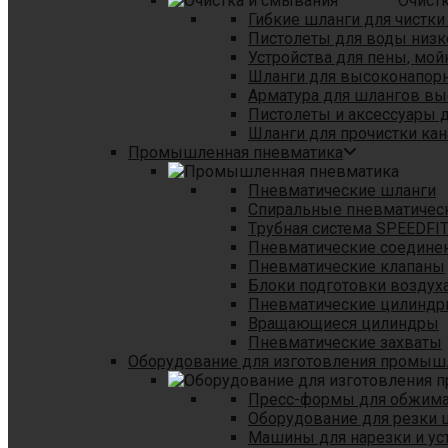
Очист
Гибкие шланги для чистки
Пистолеты для воды низк
Устройства для пены, мой
Шланги для высоконапор
Арматура для шлангов в
Пистолеты и аксессуары 
Шланги для прочистки кан
Промышленная пневматика
Пневматические шланги
Спиральные пневматичес
Tрубная система SPEEDFI
Пневматические соедине
Пневматические клапаны
Блоки подготовки воздуха
Пневматические цилинд
Вращающиеся цилиндры
Пневматические захваты
Оборудование для изготовления промы
Пресс-формы для обжима 
Оборудование для резки 
Машины для нарезки и ус