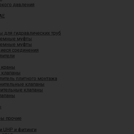
окого давления
AE
 для гидравлических труб
ъемные муфты
ъемные муфты
иеся соединения
лители
 краны
 клапаны
литель плитного монтажа
анительные клапаны
нительные клапаны
лапаны
ы
ры прочие
и UHP и фитинги