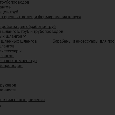
трубопроводов
ангов
нцев труб
а врезных колец и формирования конуса
ройства для обработки труб
 шлангов, труб и трубопроводов
ых шлангов
Барабаны и аксессуары для п
шлангов
аксессуары
шлангов
ысоких температур
убопроводов
 рукавов
ленности
вов высокого давления
в