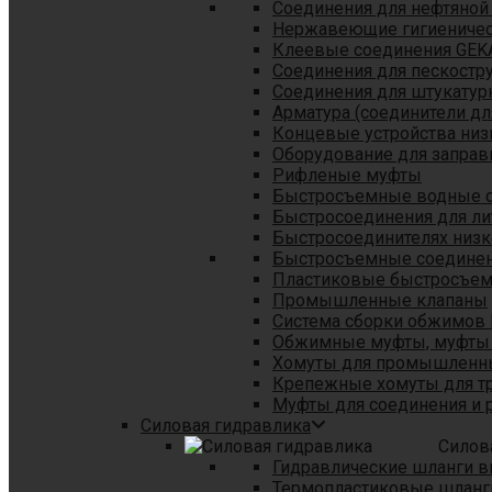
Соединения для нефтяной
Нержавеющие гигиеничес
Клеевые соединения GEK
Соединения для пескостр
Cоединения для штукатур
Арматура (соединители дл
Концевые устройства низ
Оборудование для заправ
Рифленые муфты
Быстросъемные водные 
Быстросоединения для л
Быстросоединителях низк
Быстросъемные соединени
Пластиковые быстросъе
Промышленные клапаны
Система сборки обжимов 
Обжимные муфты, муфты 
Хомуты для промышленн
Крепежные хомуты для тр
Муфты для соединения и 
Силовая гидравлика
Силов
Гидравлические шланги в
Термопластиковые шланг