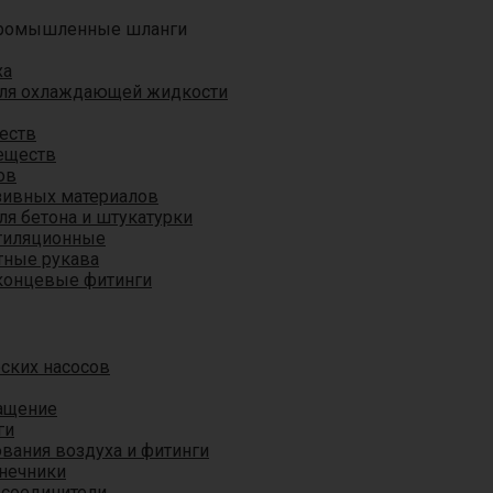
ромышленные шланги
ха
для охлаждающей жидкости
еств
еществ
ов
азивных материалов
я бетона и штукатурки
тиляционные
ные рукава
концевые фитинги
ских насосов
ащение
ги
вания воздуха и фитинги
нечники
 соединители