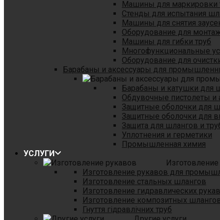
Машины для маркировки 
Стенды для испытания шл
Машины для снятия заусе
Оборудование для монтаж
Машины для гибки труб
Многофункциональные уст
Оборудование для очистки
Барабаны и аксессуары для промышленн
Барабаны и катушки для 
Обдувочные пистолеты и 
Защитные оболочки для 
Защитные оболочки для в
Защита для шлангов и тр
Уплотнения и герметики
Промышленная химия
УСЛУГИ
Изготовление
Изготовление рукавов для промыш
Изготовление стальных шлангов
Изготовление гидравлических рука
Изготовление композитных шланго
Гнуття гідравлічних труб
Другие услуги