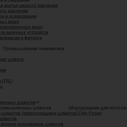
ка и смывания
 и мытья низкого давления
ого давления
ки и дозирования
ных моек
ысоконапорных моек
для моечных устройств
ализации и фитинги
Промышленная пневматика
кие шланги
T
ния
 (FRL)
ры
шленных шлангов
Оборудование для изгото
шлангов (запрессовщики шлангов) Finn-Power
шлангов
тановки концевиков шлангов