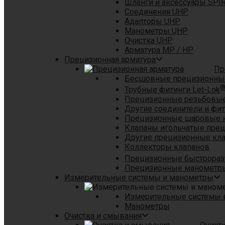
Шланги и аксессуары SPI
Соединения UHP
Адапторы UHP
Манометры UHP
Очистка UHP
Арматура MP / HP
Прецизионная арматура
Пр
Бесшовные прецизионны
Трубные фитинги Let-Lok
Прецизионные резьбовые
Другие соединители и фи
Прецизионные шаровые 
Клапаны игольчатые пре
Другие прецизионные кл
Коллекторы клапанов
Прецизионные быстрораз
Прецизионные манометры
Измерительные системы и манометры
Измерительные системы в
Манометры
Очистка и смывания