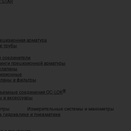
R STAR
ецизионная арматура
е трубы
®
 соединители
тинги прецизионной арматуры
клапаны
цизионные
апаны и фильтры
®
ъемные соединения QC-LOK
 и аксессуары
Измерительные системы и манометры
 гидравлике и пневматике