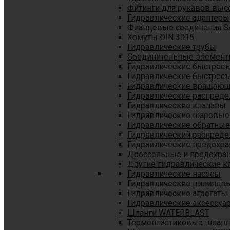
Фитинги для рукавов выс
Гидравлические адаптеры
Фланцевые соединения S
Хомуты DIN 3015
Гидравлические трубы
Соединительные элементы
Гидравлические быстрос
Гидравлические быстрос
Гидравлические вращающ
Гидравлические распреде
Гидравлические клапаны
Гидравлические шаровые
Гидравлические обратные
Гидравлический распреде
Гидравлические предохр
Дроссельные и предохра
Другие гидравлические к
Гидравлические насосы
Гидравлические цилиндр
Гидравлические агрегаты
Гидравлические аксессуа
Шланги WATERBLAST
Термопластиковые шланг