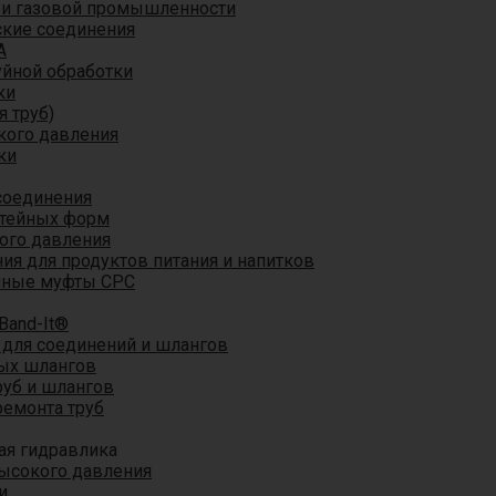
 и газовой промышленности
кие соединения
A
уйной обработки
ки
я труб)
кого давления
ки
соединения
итейных форм
ого давления
я для продуктов питания и напитков
мные муфты CPC
Band-It®
для соединений и шлангов
ых шлангов
уб и шлангов
ремонта труб
ая гидравлика
ысокого давления
и