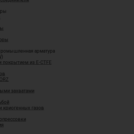
оры
ы
ры
торы
ромышленная арматура
W)
м покрытием из E-CTFE
ов
TORZ
ными захватами
ьбой
и криогенных газов
 опрессовки
ия