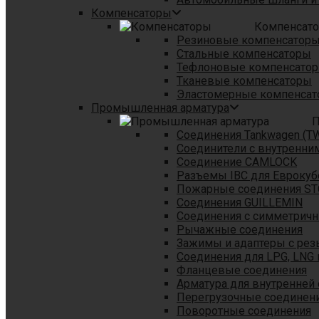
Компенсаторы
Компенсат
Резиновые компенсатор
Стальные компенсаторы
Тефлоновые компенсато
Тканевые компенсаторы
Эластомерные компенса
Промышленная арматура
П
Соединения Tankwagen (T
Соединители с внутренни
Соединение CAMLOCK
Разъемы IBC для Еврокуб
Пожарные соединения S
Соединения GUILLEMIN
Соединения с симметрич
Рычажные соединения
Зажимы и адаптеры с рез
Соединения для LPG, LNG 
Фланцевые соединения
Арматура для внутренней
Перегрузочные соединен
Поворотные соединения