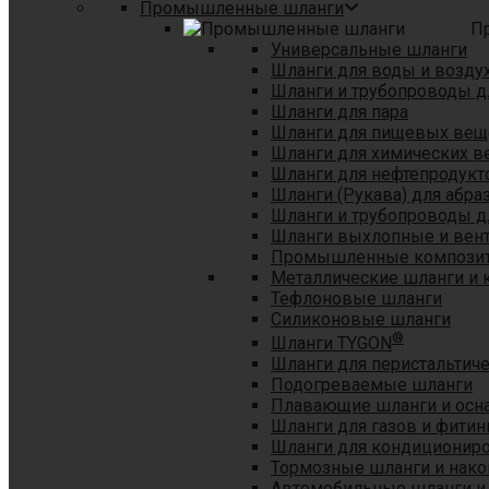
Промышленные шланги
П
Универсальные шланги
Шланги для воды и возду
Шланги и трубопроводы 
Шланги для пара
Шланги для пищевых вещ
Шланги для химических в
Шланги для нефтепродукт
Шланги (Рукава) для абр
Шланги и трубопроводы дл
Шланги выхлопные и вен
Промышленные композит
Металлические шланги и 
Тефлоновые шланги
Силиконовые шланги
®
Шланги TYGON
Шланги для перистальтиче
Подогреваемые шланги
Плавающие шланги и осн
Шланги для газов и фитин
Шланги для кондициониро
Тормозные шланги и нако
Автомобильные шланги и