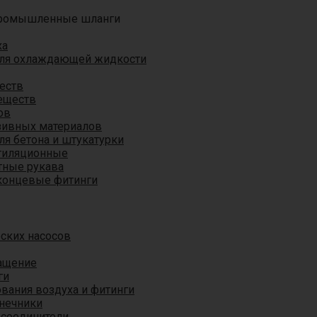
ромышленные шланги
ха
для охлаждающей жидкости
еств
еществ
ов
азивных материалов
я бетона и штукатурки
тиляционные
ные рукава
концевые фитинги
ских насосов
ащение
ги
вания воздуха и фитинги
нечники
 соединители