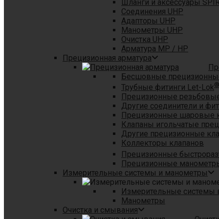
Шланги и аксессуары SPI
Соединения UHP
Адапторы UHP
Манометры UHP
Очистка UHP
Арматура MP / HP
Прецизионная арматура
Пр
Бесшовные прецизионны
Трубные фитинги Let-Lok
Прецизионные резьбовые
Другие соединители и фи
Прецизионные шаровые 
Клапаны игольчатые пре
Другие прецизионные кл
Коллекторы клапанов
Прецизионные быстрораз
Прецизионные манометры
Измерительные системы и манометры
Измерительные системы в
Манометры
Очистка и смывания