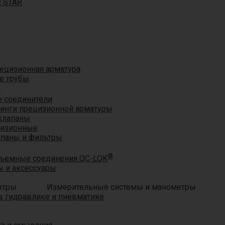
R STAR
ецизионная арматура
е трубы
®
 соединители
тинги прецизионной арматуры
клапаны
цизионные
апаны и фильтры
®
ъемные соединения QC-LOK
 и аксессуары
Измерительные системы и манометры
 гидравлике и пневматике