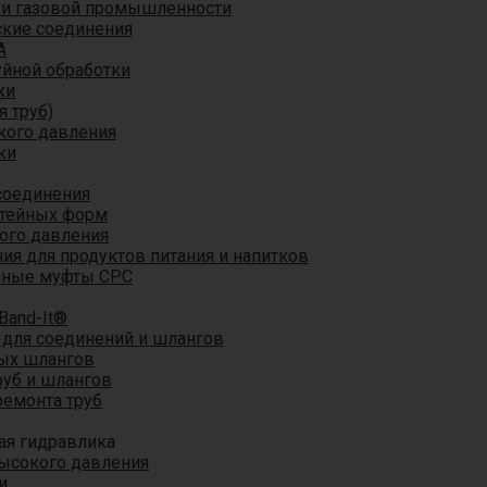
 и газовой промышленности
кие соединения
A
уйной обработки
ки
я труб)
кого давления
ки
соединения
итейных форм
ого давления
я для продуктов питания и напитков
мные муфты CPC
Band-It®
для соединений и шлангов
ых шлангов
уб и шлангов
ремонта труб
ая гидравлика
ысокого давления
и