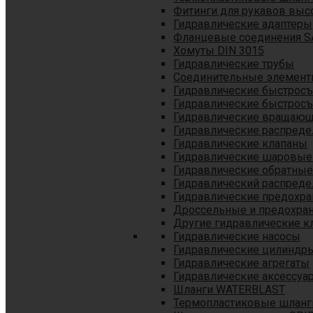
Фитинги для рукавов выс
Гидравлические адаптеры
Фланцевые соединения S
Хомуты DIN 3015
Гидравлические трубы
Соединительные элементы
Гидравлические быстрос
Гидравлические быстрос
Гидравлические вращающ
Гидравлические распреде
Гидравлические клапаны
Гидравлические шаровые
Гидравлические обратные
Гидравлический распреде
Гидравлические предохр
Дроссельные и предохра
Другие гидравлические к
Гидравлические насосы
Гидравлические цилиндр
Гидравлические агрегаты
Гидравлические аксессуа
Шланги WATERBLAST
Термопластиковые шланг