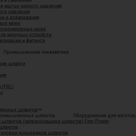
ка и смывания
 и мытья низкого давления
ого давления
ки и дозирования
ных моек
ысоконапорных моек
для моечных устройств
ализации и фитинги
Промышленная пневматика
кие шланги
T
ния
 (FRL)
ры
шленных шлангов
Оборудование для изгото
шлангов (запрессовщики шлангов) Finn-Power
шлангов
тановки концевиков шлангов