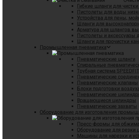
Очист
Гибкие шланги для чистки
Пистолеты для воды низк
Устройства для пены, мой
Шланги для высоконапор
Арматура для шлангов в
Пистолеты и аксессуары 
Шланги для прочистки кан
Промышленная пневматика
Пневматические шланги
Спиральные пневматичес
Tрубная система SPEEDFI
Пневматические соедине
Пневматические клапаны
Блоки подготовки воздуха
Пневматические цилинд
Вращающиеся цилиндры
Пневматические захваты
Оборудование для изготовления промы
Пресс-формы для обжима 
Оборудование для резки 
Машины для нарезки и ус