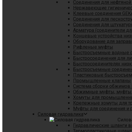
Соединения для нефтяной
Нержавеющие гигиеничес
Клеевые соединения GEK
Соединения для пескостр
Cоединения для штукатур
Арматура (соединители дл
Концевые устройства низ
Оборудование для заправ
Рифленые муфты
Быстросъемные водные 
Быстросоединения для л
Быстросоединителях низк
Быстросъемные соединени
Пластиковые быстросъе
Промышленные клапаны
Система сборки обжимов 
Обжимные муфты, муфты 
Хомуты для промышленн
Крепежные хомуты для тр
Муфты для соединения и 
Силовая гидравлика
Силов
Гидравлические шланги в
Термопластиковые шланг