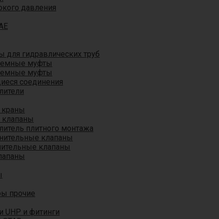
окого давления
AE
 для гидравлических труб
ъемные муфты
ъемные муфты
иеся соединения
лители
 краны
 клапаны
литель плитного монтажа
анительные клапаны
нительные клапаны
лапаны
ы
ры прочие
и UHP и фитинги