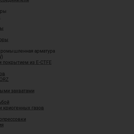
оры
ы
ры
торы
ромышленная арматура
W)
м покрытием из E-CTFE
ов
TORZ
ными захватами
ьбой
и криогенных газов
 опрессовки
ия