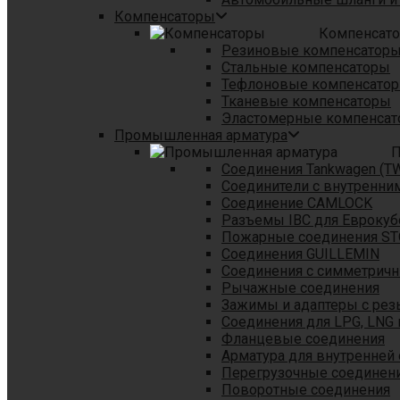
Компенсаторы
Компенсат
Резиновые компенсатор
Стальные компенсаторы
Тефлоновые компенсато
Тканевые компенсаторы
Эластомерные компенса
Промышленная арматура
П
Соединения Tankwagen (T
Соединители с внутренни
Соединение CAMLOCK
Разъемы IBC для Еврокуб
Пожарные соединения S
Соединения GUILLEMIN
Соединения с симметрич
Рычажные соединения
Зажимы и адаптеры с рез
Соединения для LPG, LNG 
Фланцевые соединения
Арматура для внутренней
Перегрузочные соединен
Поворотные соединения