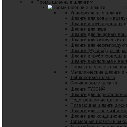
Промышленные шланги
П
Универсальные шланги
Шланги для воды и возду
Шланги и трубопроводы 
Шланги для пара
Шланги для пищевых вещ
Шланги для химических в
Шланги для нефтепродукт
Шланги (Рукава) для абр
Шланги и трубопроводы дл
Шланги выхлопные и вен
Промышленные композит
Металлические шланги и 
Тефлоновые шланги
Силиконовые шланги
®
Шланги TYGON
Шланги для перистальтиче
Подогреваемые шланги
Плавающие шланги и осн
Шланги для газов и фитин
Шланги для кондициониро
Тормозные шланги и нако
Автомобильные шланги и