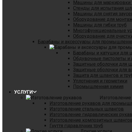
Машины для маркировки 
Стенды для испытания шл
Машины для снятия заусе
Оборудование для монтаж
Машины для гибки труб
Многофункциональные уст
Оборудование для очистки
Барабаны и аксессуары для промышленн
Барабаны и катушки для 
Обдувочные пистолеты и 
Защитные оболочки для 
Защитные оболочки для в
Защита для шлангов и тр
Уплотнения и герметики
Промышленная химия
УСЛУГИ
Изготовление
Изготовление рукавов для промыш
Изготовление стальных шлангов
Изготовление гидравлических рука
Изготовление композитных шланго
Гнуття гідравлічних труб
Другие услуги