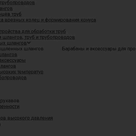
трубопроводов
ангов
нцев труб
а врезных колец и формирования конуса
ройства для обработки труб
 шлангов, труб и трубопроводов
ых шлангов
Барабаны и аксессуары для п
шлангов
аксессуары
шлангов
ысоких температур
убопроводов
 рукавов
ленности
вов высокого давления
в