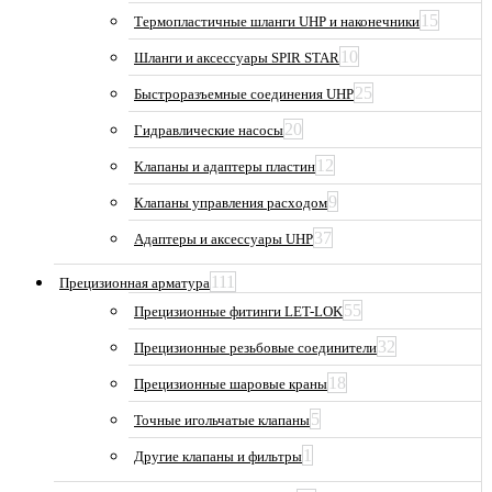
15
Термопластичные шланги UHP и наконечники
10
Шланги и аксессуары SPIR STAR
25
Быстроразъемные соединения UHP
20
Гидравлические насосы
12
Клапаны и адаптеры пластин
9
Клапаны управления расходом
37
Адаптеры и аксессуары UHP
111
Прецизионная арматура
55
Прецизионные фитинги LET-LOK
32
Прецизионные резьбовые соединители
18
Прецизионные шаровые краны
5
Точные игольчатые клапаны
1
Другие клапаны и фильтры