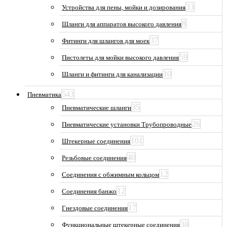
33
Устройства для пены, мойки и дозирования
8
Шланги для аппаратов высокого давления
37
Фитинги для шлангов для моек
59
Пистолеты для мойки высокого давления
10
Шланги и фитинги для канализации
543
Пневматика
35
Пневматические шланги
26
Пневматические установки Трубопроводные
101
Штекерные соединения
40
Резьбовые соединения
12
Соединения с обжимным кольцом
12
Соединения банжо
17
Гнездовые соединения
38
Функциональные штекерные соединения