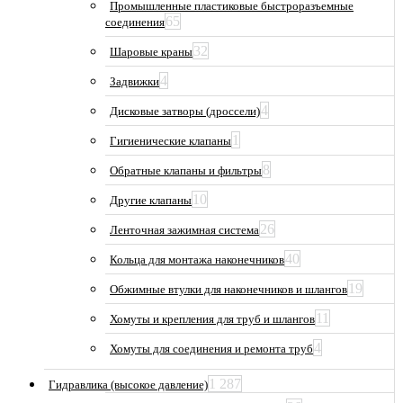
Промышленные пластиковые быстроразъемные
65
соединения
32
Шаровые краны
4
Задвижки
4
Дисковые затворы (дроссели)
1
Гигиенические клапаны
8
Обратные клапаны и фильтры
10
Другие клапаны
26
Ленточная зажимная система
40
Кольца для монтажа наконечников
19
Обжимные втулки для наконечников и шлангов
11
Хомуты и крепления для труб и шлангов
4
Хомуты для соединения и ремонта труб
1 287
Гидравлика (высокое давление)