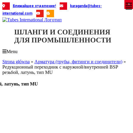
Skip
X
X
X
X
X
X
X
X
X
X
X
X
X
X
X
X
X
X
X
Ближайшее отделение!
karaganda@tubes-
to
international.com
content
ШЛАНГИ И СОЕДИНЕНИЯ
ДЛЯ ПРОМЫШЛЕННОСТИ
Menu
Strona główna
»
Арматура (трубы, фитинги и соединители)
»
Редукционный переходник с наружной/внутренней BSP
резьбой, латунь, тип MU
й, латунь, тип MU