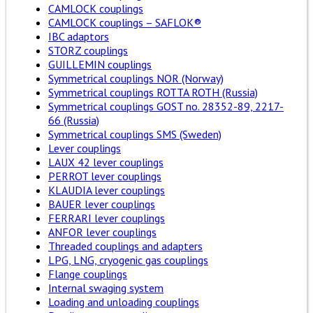
CAMLOCK couplings
CAMLOCK couplings – SAFLOK®
IBC adaptors
STORZ couplings
GUILLEMIN couplings
Symmetrical couplings NOR (Norway)
Symmetrical couplings ROTTA ROTH (Russia)
Symmetrical couplings GOST no. 28352-89, 2217-
66 (Russia)
Symmetrical couplings SMS (Sweden)
Lever couplings
LAUX 42 lever couplings
PERROT lever couplings
KLAUDIA lever couplings
BAUER lever couplings
FERRARI lever couplings
ANFOR lever couplings
Threaded couplings and adapters
LPG, LNG, cryogenic gas couplings
Flange couplings
Internal swaging system
Loading and unloading couplings