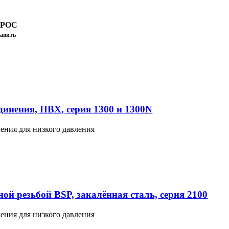
ПРОС
авить
инения, ПВХ, серия 1300 и 1300N
ения для низкого давления
ой резьбой BSP, закалённая сталь, серия 2100
ения для низкого давления