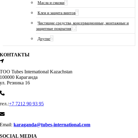
7
Масла и смазки
7
Клеи и защита винтов
Чистящие средства, консервационные, монтажные и
12
защитные покрытия
6
Другие
КОНТАКТЫ
ТОО Tubes International Kazachstan
100000 Караганда
ул. Резника 16
тел.:
+7 7212 90 93 95
Email:
karaganda@tubes-international.com
SOCIAL MEDIA