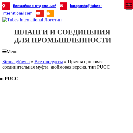
Skip
X
X
X
X
X
X
X
X
X
X
X
X
X
X
X
X
X
X
X
Ближайшее отделение!
karaganda@tubes-
to
international.com
content
ШЛАНГИ И СОЕДИНЕНИЯ
ДЛЯ ПРОМЫШЛЕННОСТИ
Menu
Strona główna
»
Все продукты
»
Прямая цанговая
соединительная муфта, дюймовая версия, тип PUCC
тип PUCC