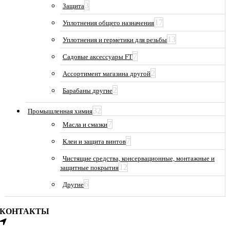
3
Защита
17
Уплотнения общего назначения
13
Уплотнения и герметики для резьбы
7
Садовые аксессуары FT
2
Ассортимент магазина другой
2
Барабаны другие
32
Промышленная химия
7
Масла и смазки
7
Клеи и защита винтов
Чистящие средства, консервационные, монтажные и
12
защитные покрытия
6
Другие
КОНТАКТЫ