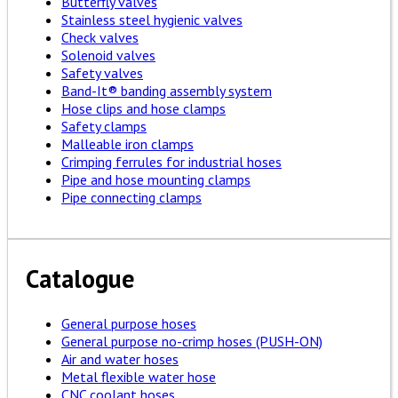
Butterfly valves
Stainless steel hygienic valves
Check valves
Solenoid valves
Safety valves
Band-It® banding assembly system
Hose clips and hose clamps
Safety clamps
Malleable iron clamps
Crimping ferrules for industrial hoses
Pipe and hose mounting clamps
Pipe connecting clamps
Catalogue
General purpose hoses
General purpose no-crimp hoses (PUSH-ON)
Air and water hoses
Metal flexible water hose
CNC coolant hoses