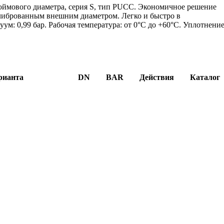
юймового диаметра, серия S, тип PUCC. Экономичное решение
либрованным внешним диаметром. Легко и быстро в
уум: 0,99 бар. Рабочая температура: от 0°C до +60°C. Уплотнение
рианта
DN
BAR
Действия
Каталог