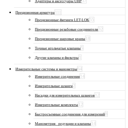
37
Адаптеры и аксессуары UHP
111
Прецизионная арматура
55
Прецизионные фитинги LET-LOK
32
Прецизионные резьбовые соединители
18
Прецизионные шаровые краны
5
Точные игольчатые клапаны
1
Другие клапаны и фильтры
64
Измерительные системы и манометры
14
Измерительные соединения
2
Измерительные шланги
12
Насадки для измерительных шлангов
12
Измерительные комплекты
8
Быстросъемные соединения для измерений
14
Манометрия_ редукции и клапаны