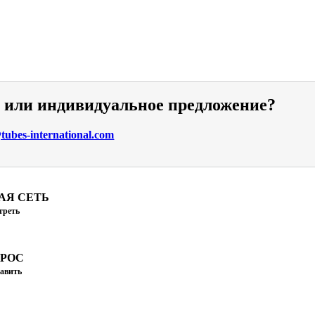
и или индивидуальное предложение?
ubes-international.com
АЯ СЕТЬ
треть
ПРОС
авить