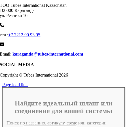
ТОО Tubes International Kazachstan
100000 Караганда
ул. Резника 16
тел.:
+7 7212 90 93 95
Email:
karaganda@tubes-international.com
SOCIAL MEDIA
Copyright © Tubes International
2026
Page load link
Найдите идеальный шланг или
соединение для вашей системы
Поиск по названию, артикулу, среде или категории