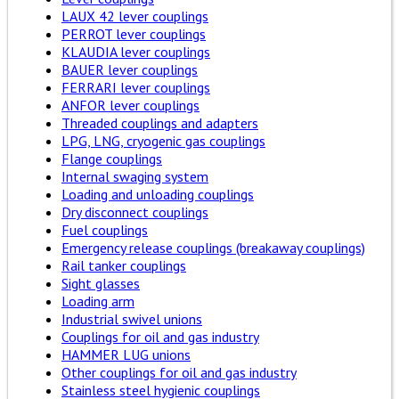
LAUX 42 lever couplings
PERROT lever couplings
KLAUDIA lever couplings
BAUER lever couplings
FERRARI lever couplings
ANFOR lever couplings
Threaded couplings and adapters
LPG, LNG, cryogenic gas couplings
Flange couplings
Internal swaging system
Loading and unloading couplings
Dry disconnect couplings
Fuel couplings
Emergency release couplings (breakaway couplings)
Rail tanker couplings
Sight glasses
Loading arm
Industrial swivel unions
Couplings for oil and gas industry
HAMMER LUG unions
Other couplings for oil and gas industry
Stainless steel hygienic couplings