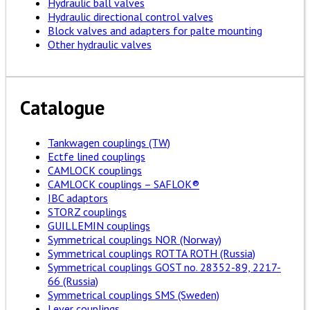
Hydraulic ball valves
Hydraulic directional control valves
Block valves and adapters for palte mounting
Other hydraulic valves
Catalogue
Tankwagen couplings (TW)
Ectfe lined couplings
CAMLOCK couplings
CAMLOCK couplings – SAFLOK®
IBC adaptors
STORZ couplings
GUILLEMIN couplings
Symmetrical couplings NOR (Norway)
Symmetrical couplings ROTTA ROTH (Russia)
Symmetrical couplings GOST no. 28352-89, 2217-
66 (Russia)
Symmetrical couplings SMS (Sweden)
Lever couplings