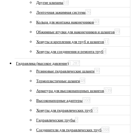
10
Другие клапаны
26
Ленточная зажимная система
40
Кольца для монтажа наконечников
19
Обжимные втулки для наконечников и шлангов
11
Хомуты и крепления для труб и шлангов
4
Хомуты для соединения и ремонта труб
1 287
Гидравлика (высокое давление)
36
Резиновые гидравлические шланги
48
Термопластичные шланги
339
Арматура для высоконапорных шлангов
160
Высоконапорные адаптеры
55
Хомуты для гидравлических труб
2
Гидравлические трубы
288
Соединители для гидравлических труб