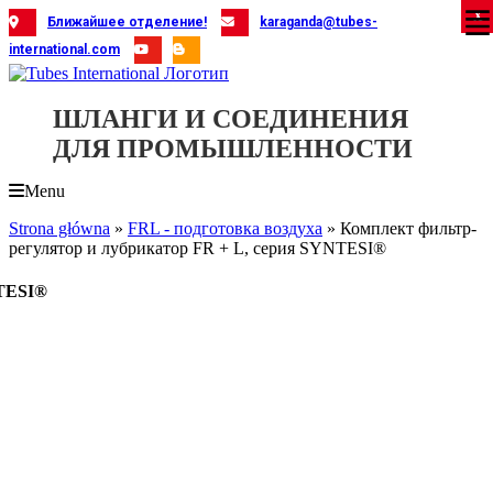
Skip
X
X
X
X
X
X
X
X
X
X
X
X
X
X
X
X
X
X
X
Ближайшее отделение!
karaganda@tubes-
to
international.com
content
ШЛАНГИ И СОЕДИНЕНИЯ
ДЛЯ ПРОМЫШЛЕННОСТИ
Menu
Strona główna
»
FRL - подготовка воздуха
»
Комплект фильтр-
регулятор и лубрикатор FR + L, серия SYNTESI®
NTESI®