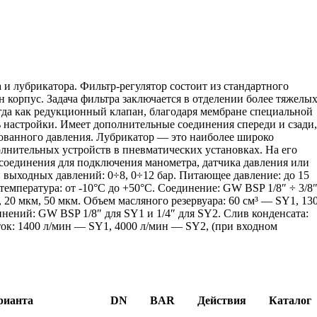
 и лубрикатора. Фильтр-регулятор состоит из стандартного
 корпус. Задача фильтра заключается в отделении более тяжелы
гда как редукционный клапан, благодаря мембране специальной
 настройки. Имеет дополнительные соединения спереди и сзади
ованного давления. Лубрикатор — это наиболее широко
лнительных устройств в пневматических установках. На его
соединения для подключения манометра, датчика давления или
н выходных давлений: 0÷8, 0÷12 бар. Питающее давление: до 15
я температура: от -10°C до +50°C. Соединение: GW BSP 1/8″ ÷ 3/8
 20 мкм, 50 мкм. Объем масляного резервуара: 60 см³ — SY1, 13
нений: GW BSP 1/8″ для SY1 и 1/4″ для SY2. Слив конденсата:
ок: 1400 л/мин — SY1, 4000 л/мин — SY2, (при входном
рианта
DN
BAR
Действия
Каталог