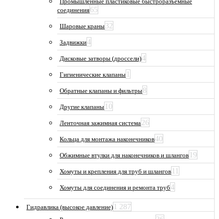
Промышленные пластиковые быстроразъемные
65
соединения
32
Шаровые краны
4
Задвижки
4
Дисковые затворы (дроссели)
1
Гигиенические клапаны
8
Обратные клапаны и фильтры
10
Другие клапаны
26
Ленточная зажимная система
40
Кольца для монтажа наконечников
19
Обжимные втулки для наконечников и шлангов
11
Хомуты и крепления для труб и шлангов
4
Хомуты для соединения и ремонта труб
1 287
Гидравлика (высокое давление)