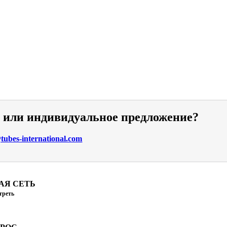
и или индивидуальное предложение?
ubes-international.com
АЯ СЕТЬ
треть