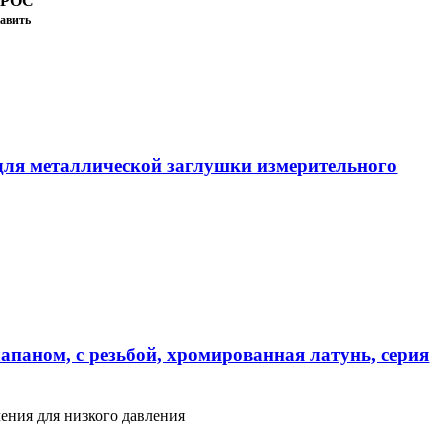
ПРОС
авить
ля металлической заглушки измерительного
апаном, с резьбой, хромированная латунь, серия
ения для низкого давления