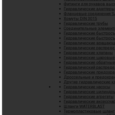
Фитинги для рукавов выс
Гидравлические адаптеры
Фланцевые соединения S
Хомуты DIN 3015
Гидравлические трубы
Соединительные элементы
Гидравлические быстрос
Гидравлические быстрос
Гидравлические вращающ
Гидравлические распреде
Гидравлические клапаны
Гидравлические шаровые
Гидравлические обратные
Гидравлический распреде
Гидравлические предохр
Дроссельные и предохра
Другие гидравлические к
Гидравлические насосы
Гидравлические цилиндр
Гидравлические агрегаты
Гидравлические аксессуа
Шланги WATERBLAST
Термопластиковые шланг