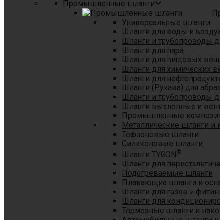
Промышленные шланги
П
Универсальные шланги
Шланги для воды и возду
Шланги и трубопроводы 
Шланги для пара
Шланги для пищевых вещ
Шланги для химических в
Шланги для нефтепродукт
Шланги (Рукава) для абр
Шланги и трубопроводы дл
Шланги выхлопные и вен
Промышленные композит
Металлические шланги и 
Тефлоновые шланги
Силиконовые шланги
®
Шланги TYGON
Шланги для перистальтиче
Подогреваемые шланги
Плавающие шланги и осн
Шланги для газов и фитин
Шланги для кондициониро
Тормозные шланги и нако
Автомобильные шланги и