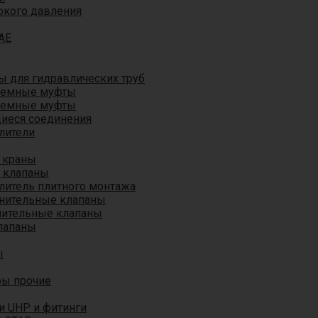
окого давления
AE
 для гидравлических труб
ъемные муфты
ъемные муфты
иеся соединения
лители
 краны
 клапаны
литель плитного монтажа
анительные клапаны
нительные клапаны
лапаны
ы
ры прочие
и UHP и фитинги