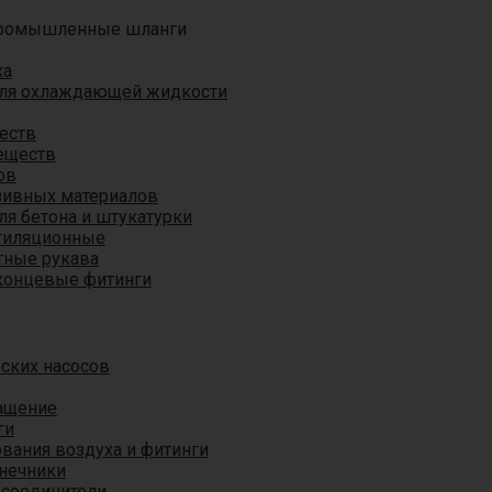
ромышленные шланги
ха
для охлаждающей жидкости
еств
еществ
ов
азивных материалов
я бетона и штукатурки
тиляционные
ные рукава
концевые фитинги
ских насосов
ащение
ги
вания воздуха и фитинги
нечники
 соединители