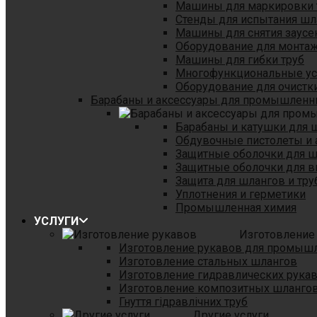
Машины для маркировки 
Стенды для испытания шл
Машины для снятия заусе
Оборудование для монтаж
Машины для гибки труб
Многофункциональные уст
Оборудование для очистки
Барабаны и аксессуары для промышленн
Барабаны и катушки для 
Обдувочные пистолеты и 
Защитные оболочки для 
Защитные оболочки для в
Защита для шлангов и тр
Уплотнения и герметики
Промышленная химия
УСЛУГИ
Изготовление
Изготовление рукавов для промыш
Изготовление стальных шлангов
Изготовление гидравлических рука
Изготовление композитных шланго
Гнуття гідравлічних труб
Другие услуги