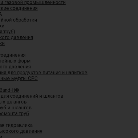
 и газовой промышленности
кие соединения
A
уйной обработки
ки
я труб)
кого давления
ки
соединения
итейных форм
ого давления
я для продуктов питания и напитков
мные муфты CPC
Band-It®
для соединений и шлангов
ых шлангов
уб и шлангов
ремонта труб
ая гидравлика
ысокого давления
и