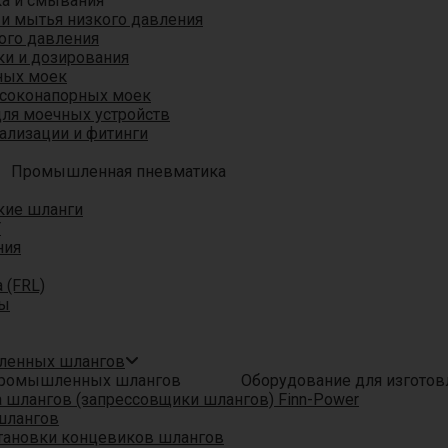
ка и смывания
 и мытья низкого давления
ого давления
ки и дозирования
ных моек
ысоконапорных моек
для моечных устройств
ализации и фитинги
Промышленная пневматика
кие шланги
T
ния
 (FRL)
ры
шленных шлангов
Оборудование для изгото
шлангов (запрессовщики шлангов) Finn-Power
шлангов
тановки концевиков шлангов