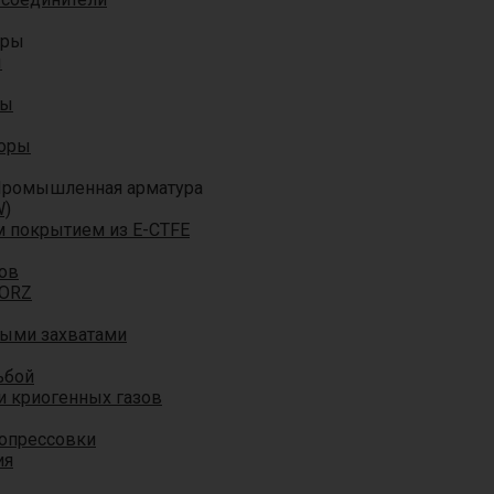
оры
ы
ры
торы
ромышленная арматура
W)
м покрытием из E-CTFE
ов
TORZ
ными захватами
ьбой
и криогенных газов
 опрессовки
ия