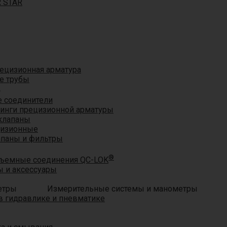
R STAR
ецизионная арматура
е трубы
®
 соединители
тинги прецизионной арматуры
клапаны
цизионные
апаны и фильтры
®
ъемные соединения QC-LOK
 и аксессуары
Измерительные системы и манометры
 гидравлике и пневматике