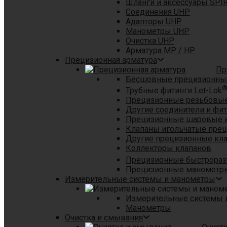
Шланги и аксессуары SPI
Соединения UHP
Адапторы UHP
Манометры UHP
Очистка UHP
Арматура MP / HP
Прецизионная арматура
Пр
Бесшовные прецизионны
Трубные фитинги Let-Lok
Прецизионные резьбовые
Другие соединители и фи
Прецизионные шаровые 
Клапаны игольчатые пре
Другие прецизионные кл
Коллекторы клапанов
Прецизионные быстрораз
Прецизионные манометры
Измерительные системы и манометры
Измерительные системы в
Манометры
Очистка и смывания