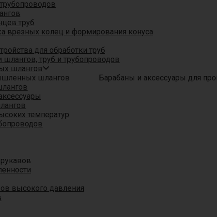
трубопроводов
ангов
нцев труб
а врезных колец и формирования конуса
ройства для обработки труб
 шлангов, труб и трубопроводов
ых шлангов
Барабаны и аксессуары для п
шлангов
аксессуары
шлангов
ысоких температур
убопроводов
 рукавов
ленности
вов высокого давления
в