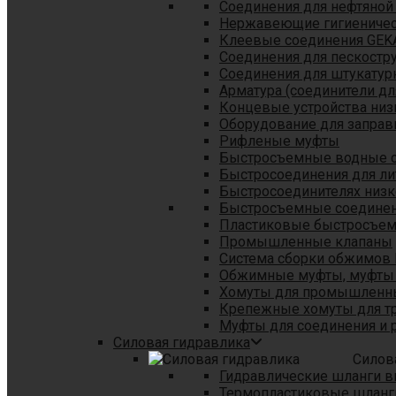
Соединения для нефтяной
Нержавеющие гигиеничес
Клеевые соединения GEK
Соединения для пескостр
Cоединения для штукатур
Арматура (соединители дл
Концевые устройства низ
Оборудование для заправ
Рифленые муфты
Быстросъемные водные 
Быстросоединения для л
Быстросоединителях низк
Быстросъемные соединени
Пластиковые быстросъе
Промышленные клапаны
Система сборки обжимов 
Обжимные муфты, муфты 
Хомуты для промышленн
Крепежные хомуты для тр
Муфты для соединения и 
Силовая гидравлика
Силов
Гидравлические шланги в
Термопластиковые шланг