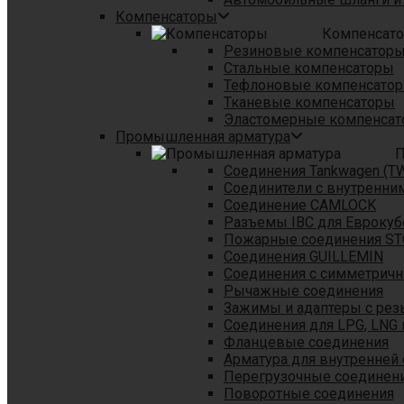
Компенсаторы
Компенсат
Резиновые компенсатор
Стальные компенсаторы
Тефлоновые компенсато
Тканевые компенсаторы
Эластомерные компенса
Промышленная арматура
П
Соединения Tankwagen (T
Соединители с внутренни
Соединение CAMLOCK
Разъемы IBC для Еврокуб
Пожарные соединения S
Соединения GUILLEMIN
Соединения с симметрич
Рычажные соединения
Зажимы и адаптеры с рез
Соединения для LPG, LNG 
Фланцевые соединения
Арматура для внутренней
Перегрузочные соединен
Поворотные соединения