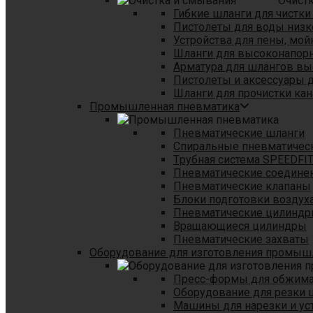
Очист
Гибкие шланги для чистки
Пистолеты для воды низк
Устройства для пены, мой
Шланги для высоконапор
Арматура для шлангов в
Пистолеты и аксессуары 
Шланги для прочистки кан
Промышленная пневматика
Пневматические шланги
Спиральные пневматичес
Tрубная система SPEEDFI
Пневматические соедине
Пневматические клапаны
Блоки подготовки воздуха
Пневматические цилинд
Вращающиеся цилиндры
Пневматические захваты
Оборудование для изготовления промы
Пресс-формы для обжима 
Оборудование для резки 
Машины для нарезки и ус