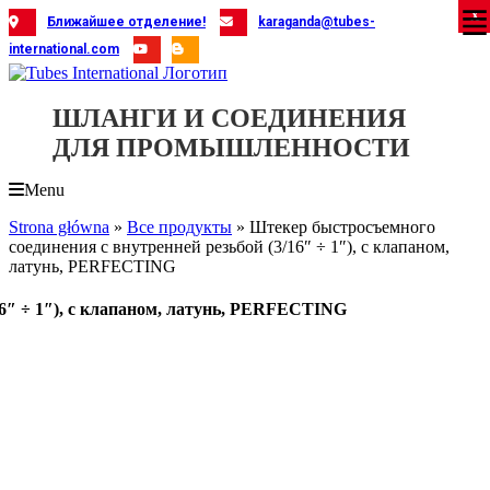
Skip
X
X
X
X
X
X
X
X
X
X
X
X
X
X
X
X
X
X
X
Ближайшее отделение!
karaganda@tubes-
to
international.com
content
ШЛАНГИ И СОЕДИНЕНИЯ
ДЛЯ ПРОМЫШЛЕННОСТИ
Menu
Strona główna
»
Все продукты
»
Штекер быстросъемного
соединения с внутренней резьбой (3/16″ ÷ 1″), с клапаном,
латунь, PERFECTING
16″ ÷ 1″), с клапаном, латунь, PERFECTING