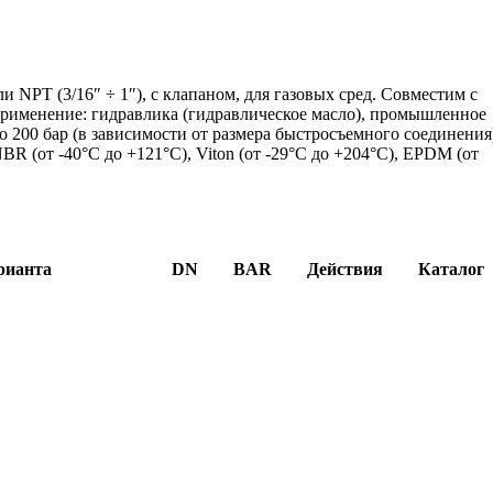
 NPT (3/16″ ÷ 1″), с клапаном, для газовых сред. Совместим с
рименение: гидравлика (гидравлическое масло), промышленное
 до 200 бар (в зависимости от размера быстросъемного соединения
BR (от -40°C до +121°C), Viton (от -29°C до +204°C), EPDM (от
рианта
DN
BAR
Действия
Каталог