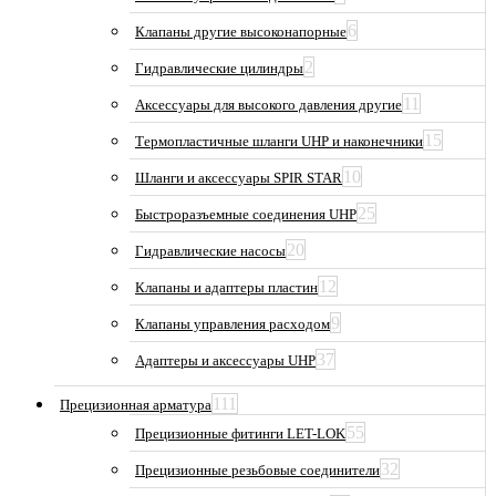
6
Клапаны другие высоконапорные
2
Гидравлические цилиндры
11
Аксессуары для высокого давления другие
15
Термопластичные шланги UHP и наконечники
10
Шланги и аксессуары SPIR STAR
25
Быстроразъемные соединения UHP
20
Гидравлические насосы
12
Клапаны и адаптеры пластин
9
Клапаны управления расходом
37
Адаптеры и аксессуары UHP
111
Прецизионная арматура
55
Прецизионные фитинги LET-LOK
32
Прецизионные резьбовые соединители