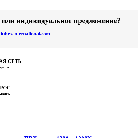
и или индивидуальное предложение?
ubes-international.com
АЯ СЕТЬ
треть
ПРОС
авить