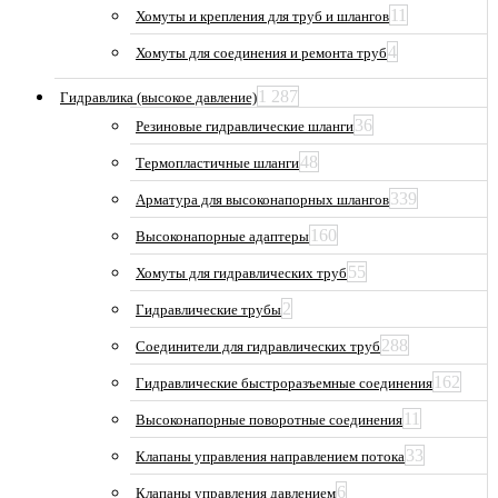
11
Хомуты и крепления для труб и шлангов
4
Хомуты для соединения и ремонта труб
1 287
Гидравлика (высокое давление)
36
Резиновые гидравлические шланги
48
Термопластичные шланги
339
Арматура для высоконапорных шлангов
160
Высоконапорные адаптеры
55
Хомуты для гидравлических труб
2
Гидравлические трубы
288
Соединители для гидравлических труб
162
Гидравлические быстроразъемные соединения
11
Высоконапорные поворотные соединения
33
Клапаны управления направлением потока
6
Клапаны управления давлением