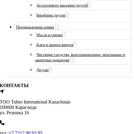
2
Ассортимент магазина другой
2
Барабаны другие
32
Промышленная химия
7
Масла и смазки
7
Клеи и защита винтов
Чистящие средства, консервационные, монтажные и
12
защитные покрытия
6
Другие
КОНТАКТЫ
ТОО Tubes International Kazachstan
100000 Караганда
ул. Резника 16
тел.:
+7 7212 90 93 95