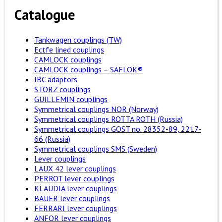
Catalogue
Tankwagen couplings (TW)
Ectfe lined couplings
CAMLOCK couplings
CAMLOCK couplings – SAFLOK®
IBC adaptors
STORZ couplings
GUILLEMIN couplings
Symmetrical couplings NOR (Norway)
Symmetrical couplings ROTTA ROTH (Russia)
Symmetrical couplings GOST no. 28352-89, 2217-
66 (Russia)
Symmetrical couplings SMS (Sweden)
Lever couplings
LAUX 42 lever couplings
PERROT lever couplings
KLAUDIA lever couplings
BAUER lever couplings
FERRARI lever couplings
ANFOR lever couplings