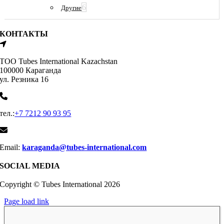
6
Другие
КОНТАКТЫ
ТОО Tubes International Kazachstan
100000 Караганда
ул. Резника 16
тел.:
+7 7212 90 93 95
Email:
karaganda@tubes-international.com
SOCIAL MEDIA
Copyright © Tubes International
2026
Page load link