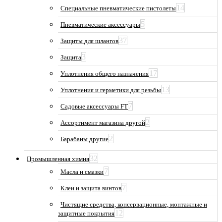
14
Специальные пневматические пистолеты
5
Пневматические аксессуары
37
Защиты для шлангов
3
Защита
17
Уплотнения общего назначения
13
Уплотнения и герметики для резьбы
7
Садовые аксессуары FT
2
Ассортимент магазина другой
2
Барабаны другие
32
Промышленная химия
7
Масла и смазки
7
Клеи и защита винтов
Чистящие средства, консервационные, монтажные и
12
защитные покрытия