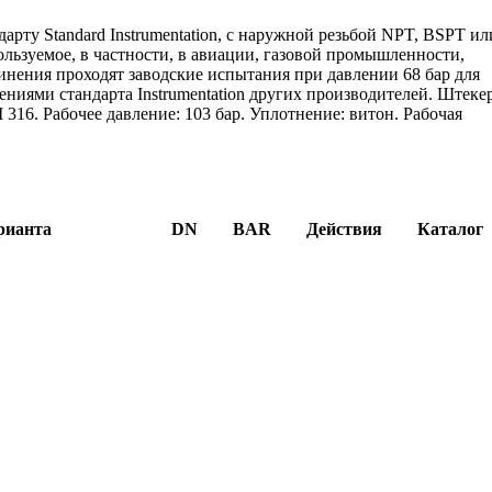
ту Standard Instrumentation, с наружной резьбой NPT, BSPT ил
льзуемое, в частности, в авиации, газовой промышленности,
инения проходят заводские испытания при давлении 68 бар для
иями стандарта Instrumentation других производителей. Штеке
I 316. Рабочее давление: 103 бар. Уплотнение: витон. Рабочая
рианта
DN
BAR
Действия
Каталог