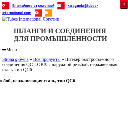
Skip
X
X
X
X
X
X
X
X
X
X
X
X
X
X
X
X
X
X
X
Ближайшее отделение!
karaganda@tubes-
to
international.com
content
ШЛАНГИ И СОЕДИНЕНИЯ
ДЛЯ ПРОМЫШЛЕННОСТИ
Menu
Strona główna
»
Все продукты
»
Штекер быстросъемного
соединения QC-LOK® с наружной резьбой, нержавеющая
сталь, тип QC6
ьбой, нержавеющая сталь, тип QC6