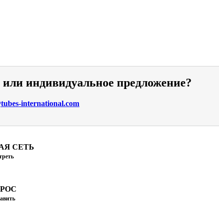
и или индивидуальное предложение?
ubes-international.com
АЯ СЕТЬ
треть
ПРОС
авить