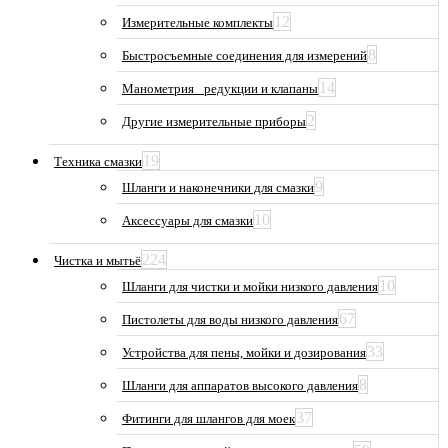
12
Измерительные комплекты
8
Быстросъемные соединения для измерений
14
Манометрия_ редукции и клапаны
2
Другие измерительные приборы
19
Техника смазки
9
Шланги и наконечники для смазки
10
Аксессуары для смазки
224
Чистка и мытьё
10
Шланги для чистки и мойки низкого давления
67
Пистолеты для воды низкого давления
33
Устройства для пены, мойки и дозирования
8
Шланги для аппаратов высокого давления
37
Фитинги для шлангов для моек