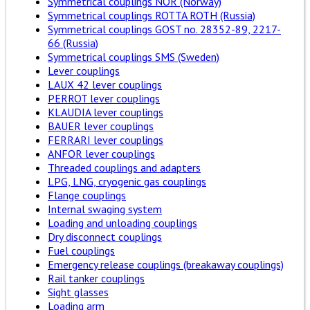
Symmetrical couplings NOR (Norway)
Symmetrical couplings ROTTA ROTH (Russia)
Symmetrical couplings GOST no. 28352-89, 2217-
66 (Russia)
Symmetrical couplings SMS (Sweden)
Lever couplings
LAUX 42 lever couplings
PERROT lever couplings
KLAUDIA lever couplings
BAUER lever couplings
FERRARI lever couplings
ANFOR lever couplings
Threaded couplings and adapters
LPG, LNG, cryogenic gas couplings
Flange couplings
Internal swaging system
Loading and unloading couplings
Dry disconnect couplings
Fuel couplings
Emergency release couplings (breakaway couplings)
Rail tanker couplings
Sight glasses
Loading arm