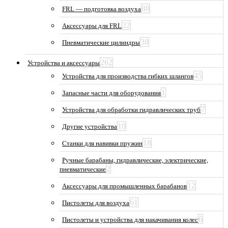
88
FRL — подготовка воздуха
22
Аксессуары для FRL
38
Пневматические цилиндры
262
Устройства и аксессуары
45
Устройства для производства гибких шлангов
1
Запасные части для оборудования
7
Устройства для обработки гидравлических труб
10
Другие устройства
18
Станки для навивки пружин
Ручные барабаны, гидравлические, электрические,
2
пневматические
12
Аксессуары для промышленных барабанов
61
Пистолеты для воздуха
6
Пистолеты и устройства для накачивания колес