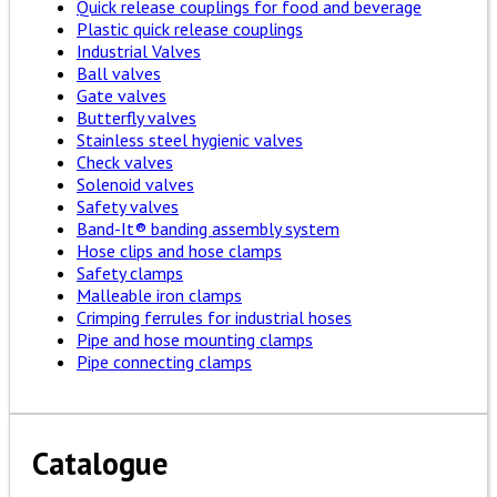
Quick release couplings for food and beverage
Plastic quick release couplings
Industrial Valves
Ball valves
Gate valves
Butterfly valves
Stainless steel hygienic valves
Check valves
Solenoid valves
Safety valves
Band-It® banding assembly system
Hose clips and hose clamps
Safety clamps
Malleable iron clamps
Crimping ferrules for industrial hoses
Pipe and hose mounting clamps
Pipe connecting clamps
Catalogue