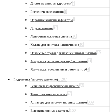
4
Дисковые затворы (дроссели)
1
Гигиенические клапаны
8
Обратные клапаны и фильтры
10
Другие клапаны
26
Ленточная зажимная система
40
Кольца для монтажа наконечников
19
Обжимные втулки для наконечников и шлангов
11
Хомуты и крепления для труб и шлангов
4
Хомуты для соединения и ремонта труб
1 287
Гидравлика (высокое давление)
36
Резиновые гидравлические шланги
48
Термопластичные шланги
339
Арматура для высоконапорных шлангов
160
Высоконапорные адаптеры