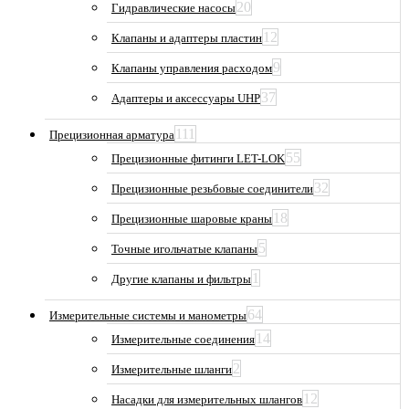
20
Гидравлические насосы
12
Клапаны и адаптеры пластин
9
Клапаны управления расходом
37
Адаптеры и аксессуары UHP
111
Прецизионная арматура
55
Прецизионные фитинги LET-LOK
32
Прецизионные резьбовые соединители
18
Прецизионные шаровые краны
5
Точные игольчатые клапаны
1
Другие клапаны и фильтры
64
Измерительные системы и манометры
14
Измерительные соединения
2
Измерительные шланги
12
Насадки для измерительных шлангов