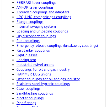
FERRARI lever couplings
ANFOR lever couplings
Threaded couplings and adapters
LPG, LNG, cryogenic gas couplings
Flange couplings
Internal swaging system
Loading and unloading couplings
Dry disconnect couplings
Fuel couplings
Emergency release couplings (breakaway couplings)
Rail tanker couplings
Sight glasses
Loading arm
Industrial swivel unions
Couplings for oil and gas industry
HAMMER LUG unions
Other couplings for oil and gas industry
Stainless steel hygienic couplings
Claw couplings
Sandblasting couplings
Mortar couplings
Pipe fittings