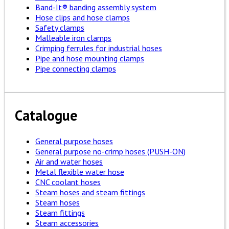
Band-It® banding assembly system
Hose clips and hose clamps
Safety clamps
Malleable iron clamps
Crimping ferrules for industrial hoses
Pipe and hose mounting clamps
Pipe connecting clamps
Catalogue
General purpose hoses
General purpose no-crimp hoses (PUSH-ON)
Air and water hoses
Metal flexible water hose
CNC coolant hoses
Steam hoses and steam fittings
Steam hoses
Steam fittings
Steam accessories