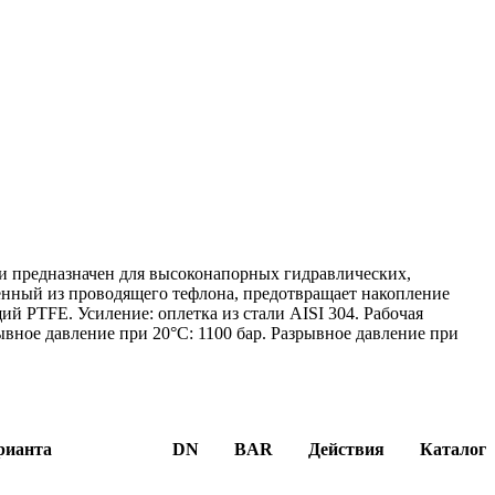
предназначен для высоконапорных гидравлических,
енный из проводящего тефлона, предотвращает накопление
ий PTFE. Усиление: оплетка из стали AISI 304. Рабочая
рывное давление при 20°C: 1100 бар. Разрывное давление при
рианта
DN
BAR
Действия
Каталог