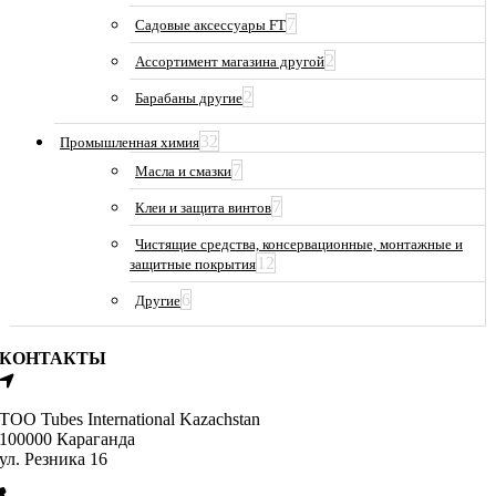
7
Садовые аксессуары FT
2
Ассортимент магазина другой
2
Барабаны другие
32
Промышленная химия
7
Масла и смазки
7
Клеи и защита винтов
Чистящие средства, консервационные, монтажные и
12
защитные покрытия
6
Другие
КОНТАКТЫ
ТОО Tubes International Kazachstan
100000 Караганда
ул. Резника 16