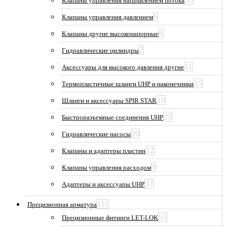
Клапаны управления направлением потока
6
Клапаны управления давлением
6
Клапаны другие высоконапорные
2
Гидравлические цилиндры
11
Аксессуары для высокого давления другие
15
Термопластичные шланги UHP и наконечники
10
Шланги и аксессуары SPIR STAR
25
Быстроразъемные соединения UHP
20
Гидравлические насосы
12
Клапаны и адаптеры пластин
9
Клапаны управления расходом
37
Адаптеры и аксессуары UHP
111
Прецизионная арматура
55
Прецизионные фитинги LET-LOK