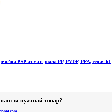
езьбой BSP из материала PP, PVDF, PFA, серия 6L
е нашли нужный товар?
tional.com