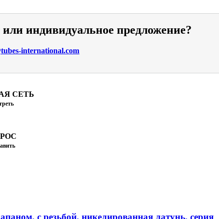
и или индивидуальное предложение?
ubes-international.com
АЯ СЕТЬ
треть
ПРОС
авить
апаном, с резьбой, никелированная латунь, серия