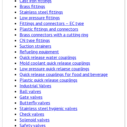
Cast iron fittings
Brass fittings
Stainless steel fittings
Low pressure fittings
Fittings and connectors – EC type
Plastic fittings and connectors
Brass connectors with a cutting ring
CN type fittings
Suction strainers
Refueling equipment
Quick release water couplings
Mold coolant quick release couplings
Low pressure quick relaese couplings
Quick release couplings for food and beverage
Plastic quick release couplings
Industrial Valves
Ball valves
Gate valves
Butterfly valves
Stainless steel hygienic valves
Check valves
Solenoid valves
Safety valves