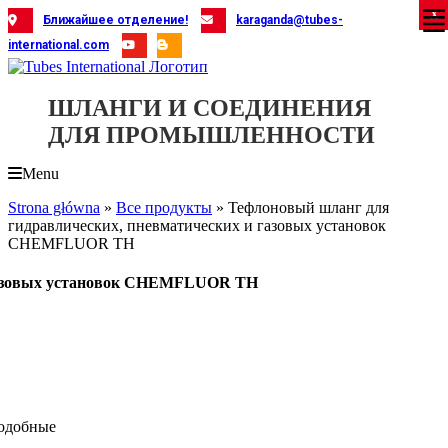
Skip
X
X
X
X
X
X
X
X
X
X
X
X
X
X
X
X
X
X
X
Ближайшее отделение!
karaganda@tubes-
to
international.com
content
ШЛАНГИ И СОЕДИНЕНИЯ
ДЛЯ ПРОМЫШЛЕННОСТИ
Menu
Strona główna
»
Все продукты
»
Тефлоновый шланг для
гидравлических, пневматических и газовых установок
CHEMFLUOR TH
 газовых установок CHEMFLUOR TH
одобные