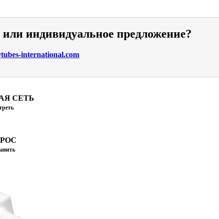
и или индивидуальное предложение?
ubes-international.com
АЯ СЕТЬ
треть
ПРОС
авить