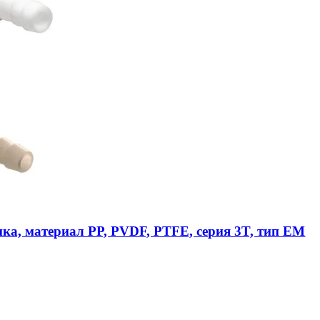
ика, материал PP, PVDF, PTFE, серия 3T, тип EM