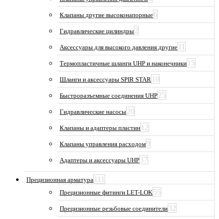
6
Клапаны другие высоконапорные
2
Гидравлические цилиндры
11
Аксессуары для высокого давления другие
15
Термопластичные шланги UHP и наконечники
10
Шланги и аксессуары SPIR STAR
25
Быстроразъемные соединения UHP
20
Гидравлические насосы
12
Клапаны и адаптеры пластин
9
Клапаны управления расходом
37
Адаптеры и аксессуары UHP
111
Прецизионная арматура
55
Прецизионные фитинги LET-LOK
32
Прецизионные резьбовые соединители