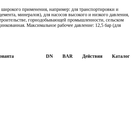
 широкого применения, например: для транспортировки и
цемента, минералов), для насосов высокого и низкого давления,
строительстве, горнодобывающей промышленности, сельском
цинкованная. Максимальное рабочее давление: 12,5 бар (для
рианта
DN
BAR
Действия
Каталог