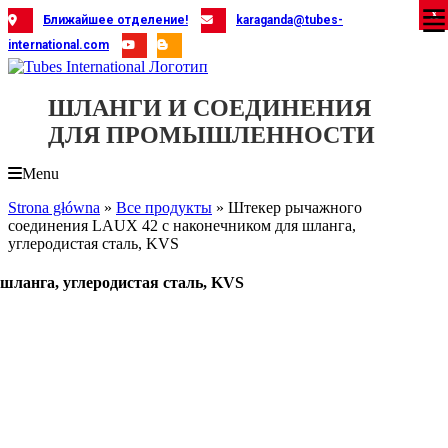
Skip
X
X
X
X
X
X
X
X
X
X
X
X
X
X
X
X
X
X
X
Ближайшее отделение!
karaganda@tubes-
to
international.com
content
ШЛАНГИ И СОЕДИНЕНИЯ
ДЛЯ ПРОМЫШЛЕННОСТИ
Menu
Strona główna
»
Все продукты
»
Штекер рычажного
соединения LAUX 42 с наконечником для шланга,
углеродистая сталь, KVS
шланга, углеродистая сталь, KVS