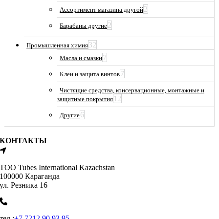
2
Ассортимент магазина другой
2
Барабаны другие
32
Промышленная химия
7
Масла и смазки
7
Клеи и защита винтов
Чистящие средства, консервационные, монтажные и
12
защитные покрытия
6
Другие
КОНТАКТЫ
ТОО Tubes International Kazachstan
100000 Караганда
ул. Резника 16
тел.:
+7 7212 90 93 95