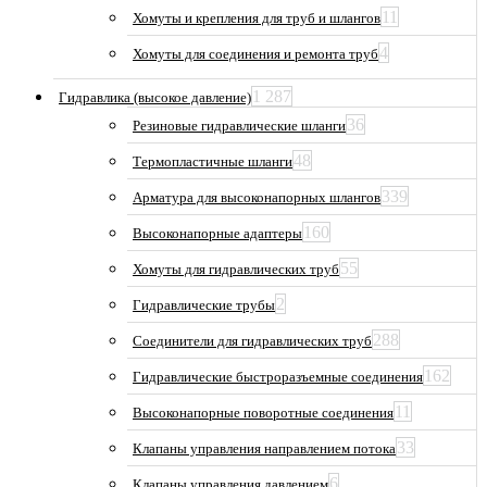
11
Хомуты и крепления для труб и шлангов
4
Хомуты для соединения и ремонта труб
1 287
Гидравлика (высокое давление)
36
Резиновые гидравлические шланги
48
Термопластичные шланги
339
Арматура для высоконапорных шлангов
160
Высоконапорные адаптеры
55
Хомуты для гидравлических труб
2
Гидравлические трубы
288
Соединители для гидравлических труб
162
Гидравлические быстроразъемные соединения
11
Высоконапорные поворотные соединения
33
Клапаны управления направлением потока
6
Клапаны управления давлением