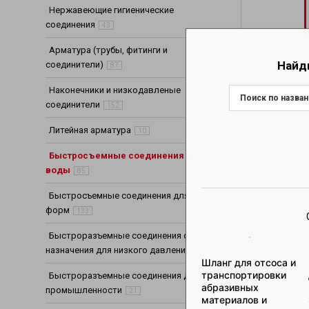
Нержавеющие гигиенические
соединения
43
Арматура (трубы, фитинги и
Найд
соединители)
87
Наконечники и низкодавленые
соединители
152
Литейная арматура
10
Быстросъемные соединения для
воды
85
Быстросъемные соединения для литьевых
форм
133
Быстроразъемные соединения общего
назначения для низкого давления
195
Шланг для отсоса и
транспортировки
Быстроразъемные соединения для пищевой
абразивных
промышленности
21
материалов и