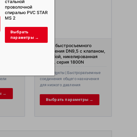
стальной
спиралью из
шлама RIG STAR 
проволочной
жесткого ПВХ STAR
спиралью PVC STAR
PS
Выбрать
MS 2
параметры →
Выбрать
Выбрать
параметры →
параметры →
 шланга
Гнездо быстросъемного
 материал
соединения DN9,5 с клапаном,
 3T, тип
с резьбой, никелированная
латунь, серия 1800N
ки и
Все продукты | Быстроразъемные
тели
соединения общего назначения
для низкого давления
ы →
Выбрать параметры →