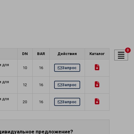
духа и
ели
0
DN
BAR
Действия
Каталог
м для
10
16
Запрос
м для
12
16
Запрос
м для
20
16
Запрос
ндивидуальное предложение?