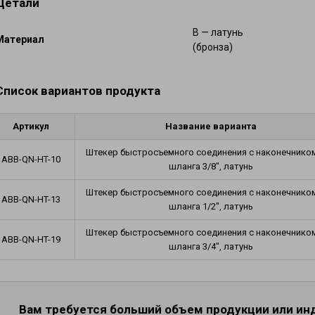
Детали
мических веществ
Плавающие шланги и оснащение
фтепродуктов
B — латунь
Шланги для газов и фитинги
Mатериал
) для абразивных материалов
(бронза)
Шланги для кондиционирования воз
проводы для бетона и штукатурки
фитинги
ные и вентиляционные
Тормозные шланги и наконечники
Список вариантов продукта
композитные рукава
Автомобильные шланги и соединит
Артикул
Название варианта
Штекер быстросъемного соединения с наконечнико
ABB-QN-HT-10
шланга 3/8", латунь
Штекер быстросъемного соединения с наконечнико
ABB-QN-HT-13
шланга 1/2", латунь
Штекер быстросъемного соединения с наконечнико
ABB-QN-HT-19
шланга 3/4", латунь
Вам требуется больший объем продукции или и