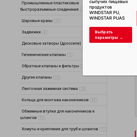
сыпучих пищевых
Промышленные пластиковые
продуктов
быстроразъемные соединения
65
WINDSTAR PU,
WINDSTAR PUAS
Шаровые краны
32
Выбрать
Задвижки
4
параметры →
Дисковые затворы (дроссели)
4
Гигиенические клапаны
1
Обратные клапаны и фильтры
8
Другие клапаны
10
Ленточная зажимная система
26
Кольца для монтажа наконечников
40
Обжимные втулки для наконечников и
шлангов
19
Хомуты и крепления для труб и шлангов
11