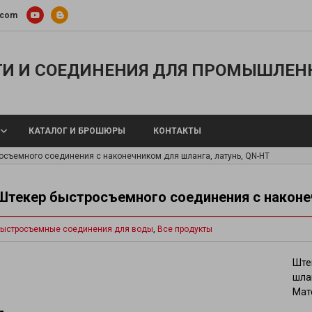
.com
И И СОЕДИНЕНИЯ ДЛЯ ПРОМЫШЛЕН
КАТАЛОГ И БРОШЮРЫ
КОНТАКТЫ
осъемного соединения с наконечником для шланга, латунь, QN-HT
Штекер быстросъемного соединения с наконеч
 шланги
Металлические шланги и концевые 
ыстросъемные соединения для воды
,
Все продукты
ы и воздуха
Тефлоновые шланги
опроводы для охлаждающей
Силиконовые шланги
Ште
®
Шланги TYGON
шла
ра
Мате
Шланги для перистальтических нас
щевых веществ
Подогреваемые шланги