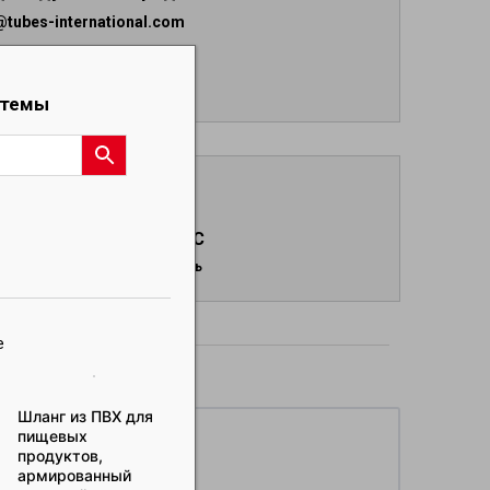
tubes-international.com
стемы
ЗАПРОС
Отправить
е
дукты
Шланг из ПВХ для
Шланг из ПВХ для
Напорный рукав
пищевых
пищевых
для нефти,
продуктов,
продуктов,
промывочной
армированный
армированный
жидкости, буров