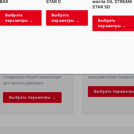
BAR
STAR D
масла OIL STREAM
STAR SD
Выбрать
Выбрать
параметры →
параметры →
Выбрать
параметры →
Штекер быстросъемного
Соединитель 90° для
соединения для воздуха MINI
из мягкого пластика,
DN5, с наконечником для
PP, PVDF, PTFE, серия
шланга, латунь, 35 бар
EM
Все продукты | Быстроразъемные
Все продукты | Наконечни
соединения общего назначения
низкодавленые соедини
для низкого давления
Выбрать параметр
Выбрать параметры →