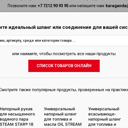
Позвоните нам:
+7 7212 90 93 95
или напишите нам:
karaganda@
ОТПРАВИТЬ ЗАПРОС
ите идеальный шланг или соединение для вашей си
или нажмите, чтобы посмотреть все наши продукты
ТОРГОВАЯ СЕТЬ
СПИСОК ТОВАРОВ ОНЛАЙН
Смотреть
Смотрите также популярные продукты, проверенные на практик
Связанные про
Напорный рукав
Универсальный
Универсальный
для насыщенного
напорный шланг
всасывающе-
водяного пара
для топлива и
напорный шланг
STEAM STAR® 18
масла OIL STREAM
для топлива и