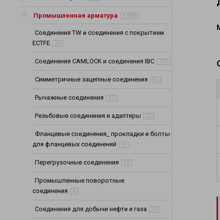
Шланги для хи
Шланги для не
Промышленная арматура
1 338
Шланги (Рукава
Соединения TW и соединения с покрытием
Шланги и трубо
ECTFE
34
Шланги выхлоп
Соединения CAMLOCK и соединения IBC
103
Промышленные 
Симметричные зацепные соединения
91
Рычажные соединения
77
Резьбовые соединения и адаптеры
22
Фланцевые соединения_ прокладки и болты
для фланцевых соединений
19
Перегрузочные соединения
23
Промышленные поворотные
соединения
6
Соединения для добычи нефти и газа
13