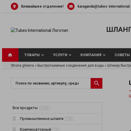
Skip
Ближайшее отделение!
karaganda@tubes-international
to
content
ШЛАНГ
ТОВАРЫ
УСЛУГИ
КОМПАНИЯ
СОВЕТЫ
Strona główna
»
Быстросъемные соединения для воды
»
Штекер быстр
Универсальные
Б
Шланги для вод
Шланги и труб
Все продукты
4 606
жидкости
Шланги для па
Промышленные шланги
708
Шланги для пи
Компенсаторный
18