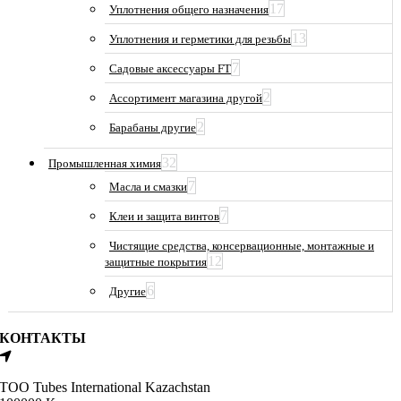
17
Уплотнения общего назначения
13
Уплотнения и герметики для резьбы
7
Садовые аксессуары FT
2
Ассортимент магазина другой
2
Барабаны другие
32
Промышленная химия
7
Масла и смазки
7
Клеи и защита винтов
Чистящие средства, консервационные, монтажные и
12
защитные покрытия
6
Другие
КОНТАКТЫ
ТОО Tubes International Kazachstan