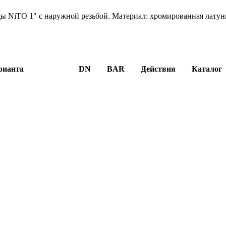
ы NiTO 1″ с наружной резьбой. Материал: хромированная латун
рианта
DN
BAR
Действия
Каталог