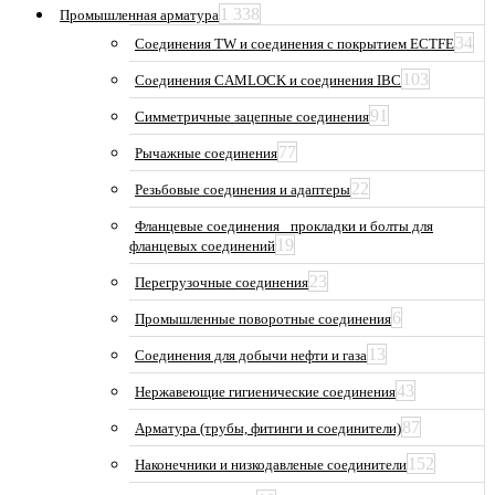
1 338
Промышленная арматура
34
Соединения TW и соединения с покрытием ECTFE
103
Соединения CAMLOCK и соединения IBC
91
Симметричные зацепные соединения
77
Рычажные соединения
22
Резьбовые соединения и адаптеры
Фланцевые соединения_ прокладки и болты для
19
фланцевых соединений
23
Перегрузочные соединения
6
Промышленные поворотные соединения
13
Соединения для добычи нефти и газа
43
Нержавеющие гигиенические соединения
87
Арматура (трубы, фитинги и соединители)
152
Наконечники и низкодавленые соединители