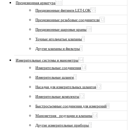
111
Прецизионная арматура
55
Прецизионные фитинги LET-LOK
32
Прецизионные резьбовые соединители
18
Прецизионные шаровые краны
5
Точные игольчатые клапаны
1
Другие клапаны и фильтры
64
Измерительные системы и манометры
14
Измерительные соединения
2
Измерительные шланги
12
Насадки для измерительных шлангов
12
Измерительные комплекты
8
Быстросъемные соединения для измерений
14
Манометрия_ редукции и клапаны
2
Другие измерительные приборы