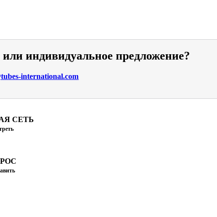
и или индивидуальное предложение?
ubes-international.com
АЯ СЕТЬ
треть
ПРОС
авить