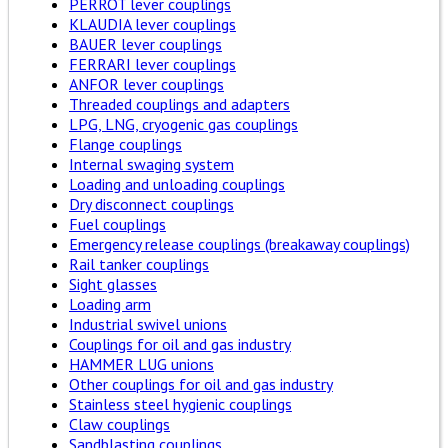
PERROT lever couplings
KLAUDIA lever couplings
BAUER lever couplings
FERRARI lever couplings
ANFOR lever couplings
Threaded couplings and adapters
LPG, LNG, cryogenic gas couplings
Flange couplings
Internal swaging system
Loading and unloading couplings
Dry disconnect couplings
Fuel couplings
Emergency release couplings (breakaway couplings)
Rail tanker couplings
Sight glasses
Loading arm
Industrial swivel unions
Couplings for oil and gas industry
HAMMER LUG unions
Other couplings for oil and gas industry
Stainless steel hygienic couplings
Claw couplings
Sandblasting couplings