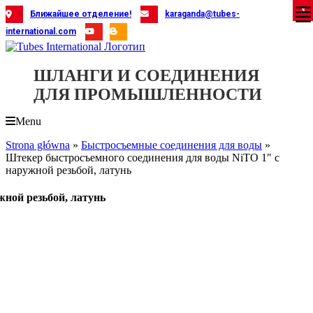
Skip
X
X
X
X
X
X
X
X
X
X
X
X
X
X
X
X
X
X
X
Ближайшее отделение!
karaganda@tubes-
to
international.com
content
ШЛАНГИ И СОЕДИНЕНИЯ
ДЛЯ ПРОМЫШЛЕННОСТИ
Menu
Strona główna
»
Быстросъемные соединения для воды
»
Штекер быстросъемного соединения для воды NiTO 1″ с
наружной резьбой, латунь
ной резьбой, латунь