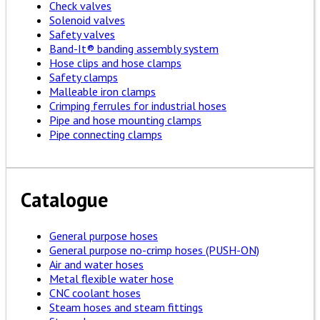
Check valves
Solenoid valves
Safety valves
Band-It® banding assembly system
Hose clips and hose clamps
Safety clamps
Malleable iron clamps
Crimping ferrules for industrial hoses
Pipe and hose mounting clamps
Pipe connecting clamps
Catalogue
General purpose hoses
General purpose no-crimp hoses (PUSH-ON)
Air and water hoses
Metal flexible water hose
CNC coolant hoses
Steam hoses and steam fittings