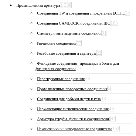
1 338
Промышленная арматура
34
Соединения TW и соединения с покрытием ECTFE
103
Соединения CAMLOCK и соединения IBC
91
Симметричные зацепные соединения
77
Рычажные соединения
22
Резьбовые соединения и адаптеры
Фланцевые соединения_ прокладки и болты для
19
фланцевых соединений
23
Перегрузочные соединения
6
Промышленные поворотные соединения
13
Соединения для добычи нефти и газа
43
Нержавеющие гигиенические соединения
87
Арматура (трубы, фитинги и соединители)
152
Наконечники и низкодавленые соединители