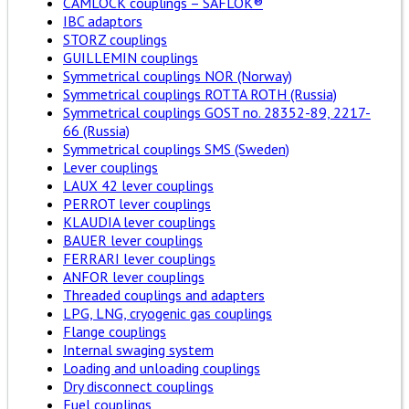
CAMLOCK couplings – SAFLOK®
IBC adaptors
STORZ couplings
GUILLEMIN couplings
Symmetrical couplings NOR (Norway)
Symmetrical couplings ROTTA ROTH (Russia)
Symmetrical couplings GOST no. 28352-89, 2217-
66 (Russia)
Symmetrical couplings SMS (Sweden)
Lever couplings
LAUX 42 lever couplings
PERROT lever couplings
KLAUDIA lever couplings
BAUER lever couplings
FERRARI lever couplings
ANFOR lever couplings
Threaded couplings and adapters
LPG, LNG, cryogenic gas couplings
Flange couplings
Internal swaging system
Loading and unloading couplings
Dry disconnect couplings
Fuel couplings