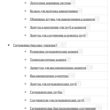
26
Ленточная зажимная система
40
Кольца для монтажа наконечников
19
Обжимные втулки для наконечников и шлангов
11
Хомуты и крепления для труб и шлангов
4
Хомуты для соединения и ремонта труб
1 287
Гидравлика (высокое давление)
36
Резиновые гидравлические шланги
48
Термопластичные шланги
339
Арматура для высоконапорных шлангов
160
Высоконапорные адаптеры
55
Хомуты для гидравлических труб
2
Гидравлические трубы
288
Соединители для гидравлических труб
162
Гидравлические быстроразъемные соединения