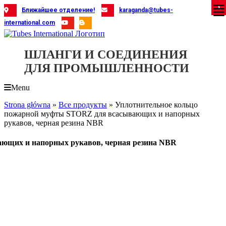
Skip
X
X
X
X
X
X
X
X
X
X
X
X
X
X
X
X
X
X
X
Ближайшее отделение!
karaganda@tubes-
to
international.com
content
ШЛАНГИ И СОЕДИНЕНИЯ
ДЛЯ ПРОМЫШЛЕННОСТИ
Menu
Strona główna
»
Все продукты
»
Уплотнительное кольцо
пожарной муфты STORZ для всасывающих и напорных
рукавов, черная резина NBR
ющих и напорных рукавов, черная резина NBR