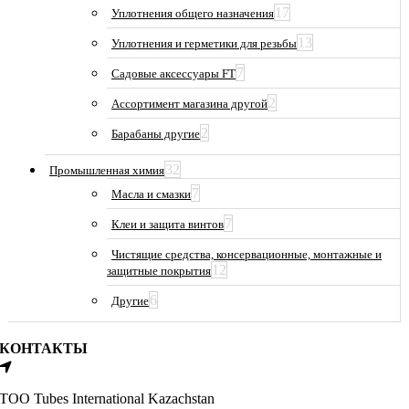
17
Уплотнения общего назначения
13
Уплотнения и герметики для резьбы
7
Садовые аксессуары FT
2
Ассортимент магазина другой
2
Барабаны другие
32
Промышленная химия
7
Масла и смазки
7
Клеи и защита винтов
Чистящие средства, консервационные, монтажные и
12
защитные покрытия
6
Другие
КОНТАКТЫ
ТОО Tubes International Kazachstan