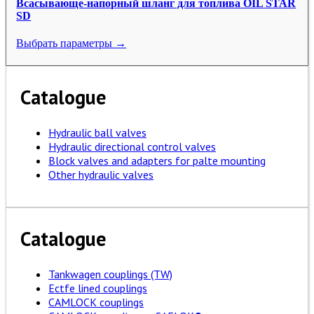
Всасывающе-напорный шланг для топлива OIL STAR
SD
Выбрать параметры →
Catalogue
Hydraulic ball valves
Hydraulic directional control valves
Block valves and adapters for palte mounting
Other hydraulic valves
Catalogue
Tankwagen couplings (TW)
Ectfe lined couplings
CAMLOCK couplings