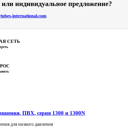
и или индивидуальное предложение?
ubes-international.com
АЯ СЕТЬ
треть
ПРОС
авить
инения, ПВХ, серия 1300 и 1300N
ения для низкого давления