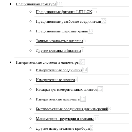
111
Прецизионная арматура
55
Прецизионные фитинги LET-LOK
32
Прецизионные резьбовые соединители
18
Прецизионные шаровые краны
5
Точные игольчатые клапаны
1
Другие клапаны и фильтры
64
Измерительные системы и манометры
14
Измерительные соединения
2
Измерительные шланги
12
Насадки для измерительных шлангов
12
Измерительные комплекты
8
Быстросъемные соединения для измерений
14
Манометрия_ редукции и клапаны
2
Другие измерительные приборы