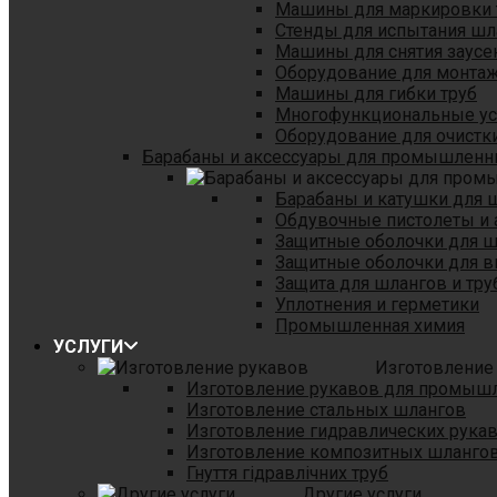
Машины для маркировки 
Стенды для испытания шл
Машины для снятия заусе
Оборудование для монтаж
Машины для гибки труб
Многофункциональные уст
Оборудование для очистки
Барабаны и аксессуары для промышленн
Барабаны и катушки для 
Обдувочные пистолеты и 
Защитные оболочки для 
Защитные оболочки для в
Защита для шлангов и тр
Уплотнения и герметики
Промышленная химия
УСЛУГИ
Изготовление
Изготовление рукавов для промыш
Изготовление стальных шлангов
Изготовление гидравлических рука
Изготовление композитных шланго
Гнуття гідравлічних труб
Другие услуги