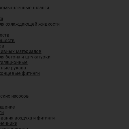
ромышленные шланги
ха
для охлаждающей жидкости
еств
еществ
ов
азивных материалов
я бетона и штукатурки
тиляционные
ные рукава
концевые фитинги
ских насосов
ащение
ги
вания воздуха и фитинги
нечники
 соединители