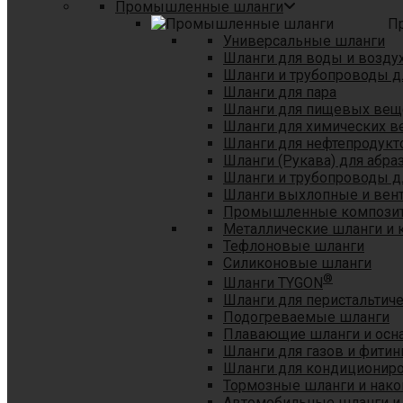
Промышленные шланги
П
Универсальные шланги
Шланги для воды и возду
Шланги и трубопроводы 
Шланги для пара
Шланги для пищевых вещ
Шланги для химических в
Шланги для нефтепродукт
Шланги (Рукава) для абр
Шланги и трубопроводы дл
Шланги выхлопные и вен
Промышленные композит
Металлические шланги и 
Тефлоновые шланги
Силиконовые шланги
®
Шланги TYGON
Шланги для перистальтиче
Подогреваемые шланги
Плавающие шланги и осн
Шланги для газов и фитин
Шланги для кондициониро
Тормозные шланги и нако
Автомобильные шланги и