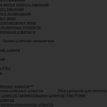
ка и смывания
 и мытья низкого давления
ого давления
ки и дозирования
ных моек
ысоконапорных моек
для моечных устройств
ализации и фитинги
Промышленная пневматика
кие шланги
T
ния
 (FRL)
ры
шленных шлангов
Оборудование для изгото
шлангов (запрессовщики шлангов) Finn-Power
шлангов
тановки концевиков шлангов