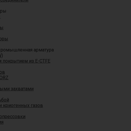
оры
ы
ры
торы
ромышленная арматура
W)
м покрытием из E-CTFE
ов
TORZ
ными захватами
ьбой
и криогенных газов
 опрессовки
ия