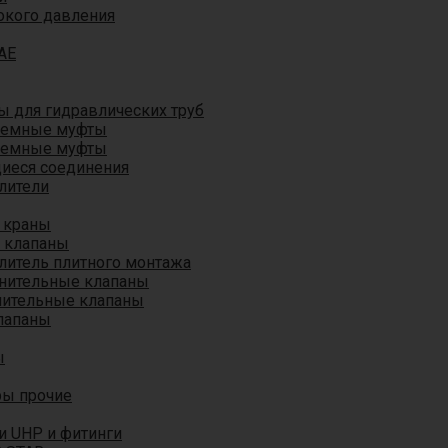
окого давления
AE
 для гидравлических труб
ъемные муфты
ъемные муфты
иеся соединения
лители
 краны
 клапаны
литель плитного монтажа
анительные клапаны
нительные клапаны
лапаны
ы
ры прочие
и UHP и фитинги