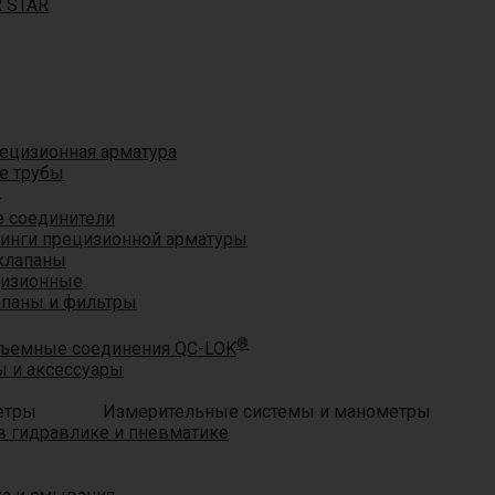
R STAR
ецизионная арматура
е трубы
®
 соединители
тинги прецизионной арматуры
клапаны
цизионные
апаны и фильтры
®
ъемные соединения QC-LOK
 и аксессуары
Измерительные системы и манометры
 гидравлике и пневматике