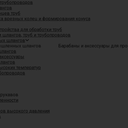
трубопроводов
ангов
нцев труб
а врезных колец и формирования конуса
ройства для обработки труб
 шлангов, труб и трубопроводов
ых шлангов
Барабаны и аксессуары для п
шлангов
аксессуары
шлангов
ысоких температур
убопроводов
 рукавов
ленности
вов высокого давления
в