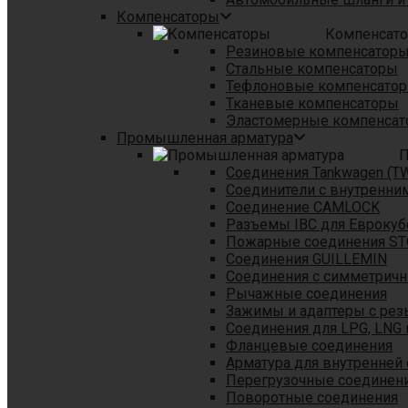
Компенсаторы
Компенсат
Резиновые компенсатор
Стальные компенсаторы
Тефлоновые компенсато
Тканевые компенсаторы
Эластомерные компенса
Промышленная арматура
П
Соединения Tankwagen (T
Соединители с внутренни
Соединение CAMLOCK
Разъемы IBC для Еврокуб
Пожарные соединения S
Соединения GUILLEMIN
Соединения с симметрич
Рычажные соединения
Зажимы и адаптеры с рез
Соединения для LPG, LNG 
Фланцевые соединения
Арматура для внутренней
Перегрузочные соединен
Поворотные соединения