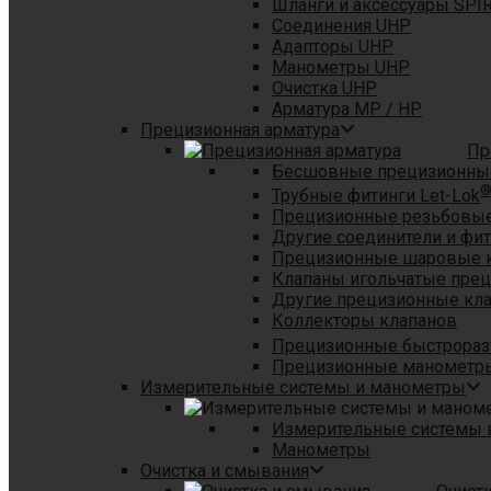
Шланги и аксессуары SPI
Соединения UHP
Адапторы UHP
Манометры UHP
Очистка UHP
Арматура MP / HP
Прецизионная арматура
Пр
Бесшовные прецизионны
Трубные фитинги Let-Lok
Прецизионные резьбовые
Другие соединители и фи
Прецизионные шаровые 
Клапаны игольчатые пре
Другие прецизионные кл
Коллекторы клапанов
Прецизионные быстрораз
Прецизионные манометры
Измерительные системы и манометры
Измерительные системы в
Манометры
Очистка и смывания