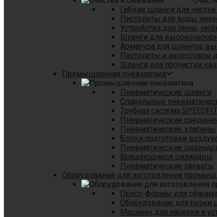
Очист
Гибкие шланги для чистки
Пистолеты для воды низк
Устройства для пены, мой
Шланги для высоконапор
Арматура для шлангов в
Пистолеты и аксессуары 
Шланги для прочистки кан
Промышленная пневматика
Пневматические шланги
Спиральные пневматичес
Tрубная система SPEEDFI
Пневматические соедине
Пневматические клапаны
Блоки подготовки воздуха
Пневматические цилинд
Вращающиеся цилиндры
Пневматические захваты
Оборудование для изготовления промы
Пресс-формы для обжима 
Оборудование для резки 
Машины для нарезки и ус