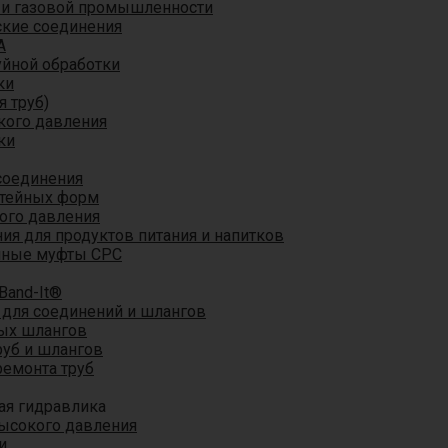
 и газовой промышленности
кие соединения
A
уйной обработки
ки
я труб)
кого давления
ки
соединения
итейных форм
ого давления
я для продуктов питания и напитков
мные муфты CPC
Band-It®
для соединений и шлангов
ых шлангов
уб и шлангов
ремонта труб
ая гидравлика
ысокого давления
и