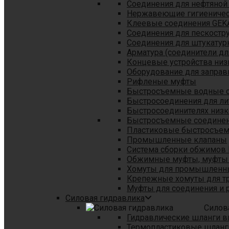
Соединения для нефтяной
Нержавеющие гигиеничес
Клеевые соединения GEK
Соединения для пескостр
Cоединения для штукатур
Арматура (соединители дл
Концевые устройства низ
Оборудование для заправ
Рифленые муфты
Быстросъемные водные 
Быстросоединения для л
Быстросоединителях низк
Быстросъемные соединени
Пластиковые быстросъе
Промышленные клапаны
Система сборки обжимов 
Обжимные муфты, муфты 
Хомуты для промышленн
Крепежные хомуты для тр
Муфты для соединения и 
Силовая гидравлика
Силов
Гидравлические шланги в
Термопластиковые шланг