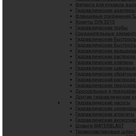
Фитинги для рукавов выс
Гидравлические адаптеры
Фланцевые соединения S
Хомуты DIN 3015
Гидравлические трубы
Соединительные элементы
Гидравлические быстрос
Гидравлические быстрос
Гидравлические вращающ
Гидравлические распреде
Гидравлические клапаны
Гидравлические шаровые
Гидравлические обратные
Гидравлический распреде
Гидравлические предохр
Дроссельные и предохра
Другие гидравлические к
Гидравлические насосы
Гидравлические цилиндр
Гидравлические агрегаты
Гидравлические аксессуа
Шланги WATERBLAST
Термопластиковые шланг