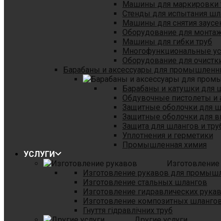
Машины для маркировки 
Стенды для испытания шл
Машины для снятия заусе
Оборудование для монтаж
Машины для гибки труб
Многофункциональные уст
Оборудование для очистки
Барабаны и аксессуары для промышленн
Барабаны и катушки для 
Обдувочные пистолеты и 
Защитные оболочки для 
Защитные оболочки для в
Защита для шлангов и тр
Уплотнения и герметики
Промышленная химия
УСЛУГИ
Изготовление
Изготовление рукавов для промыш
Изготовление стальных шлангов
Изготовление гидравлических рука
Изготовление композитных шланго
Гнуття гідравлічних труб
Другие услуги