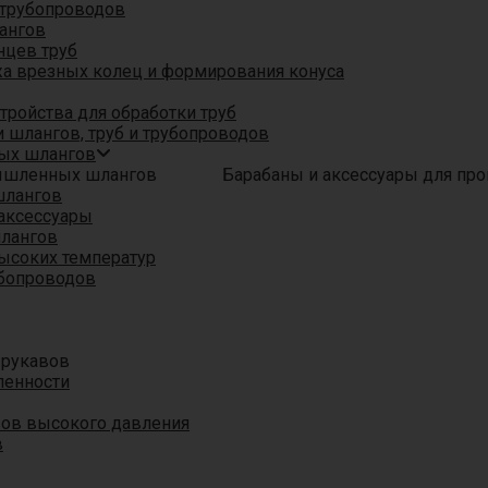
трубопроводов
ангов
нцев труб
а врезных колец и формирования конуса
ройства для обработки труб
 шлангов, труб и трубопроводов
ых шлангов
Барабаны и аксессуары для п
шлангов
аксессуары
шлангов
ысоких температур
убопроводов
 рукавов
ленности
вов высокого давления
в