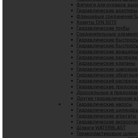
Фитинги для рукавов выс
Гидравлические адаптеры
Фланцевые соединения S
Хомуты DIN 3015
Гидравлические трубы
Соединительные элементы
Гидравлические быстрос
Гидравлические быстрос
Гидравлические вращающ
Гидравлические распреде
Гидравлические клапаны
Гидравлические шаровые
Гидравлические обратные
Гидравлический распреде
Гидравлические предохр
Дроссельные и предохра
Другие гидравлические к
Гидравлические насосы
Гидравлические цилиндр
Гидравлические агрегаты
Гидравлические аксессуа
Шланги WATERBLAST
Термопластиковые шланг