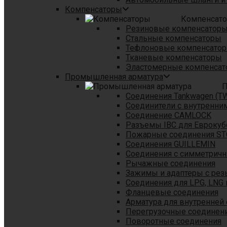
Компенсаторы
Компенсат
Резиновые компенсатор
Стальные компенсаторы
Тефлоновые компенсато
Тканевые компенсаторы
Эластомерные компенса
Промышленная арматура
П
Соединения Tankwagen (T
Соединители с внутренни
Соединение CAMLOCK
Разъемы IBC для Еврокуб
Пожарные соединения S
Соединения GUILLEMIN
Соединения с симметрич
Рычажные соединения
Зажимы и адаптеры с рез
Соединения для LPG, LNG 
Фланцевые соединения
Арматура для внутренней
Перегрузочные соединен
Поворотные соединения