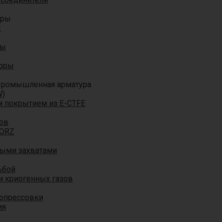
оры
ы
ры
торы
ромышленная арматура
W)
м покрытием из E-CTFE
ов
TORZ
ными захватами
ьбой
и криогенных газов
 опрессовки
ия