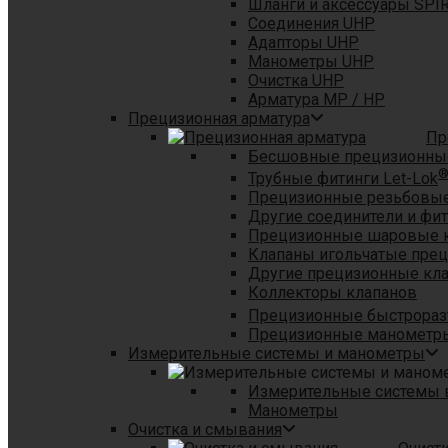
Шланги и аксессуары SPI
Соединения UHP
Адапторы UHP
Манометры UHP
Очистка UHP
Арматура MP / HP
Прецизионная арматура
Пр
Бесшовные прецизионны
Трубные фитинги Let-Lok
Прецизионные резьбовые
Другие соединители и фи
Прецизионные шаровые 
Клапаны игольчатые пре
Другие прецизионные кл
Коллекторы клапанов
Прецизионные быстрораз
Прецизионные манометры
Измерительные системы и манометры
Измерительные системы в
Манометры
Очистка и смывания