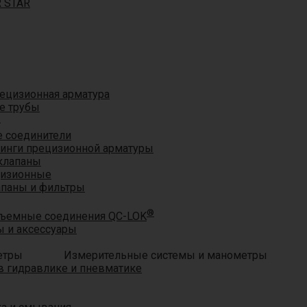
R STAR
ецизионная арматура
е трубы
®
 соединители
тинги прецизионной арматуры
клапаны
цизионные
апаны и фильтры
®
ъемные соединения QC-LOK
 и аксессуары
Измерительные системы и манометры
 гидравлике и пневматике