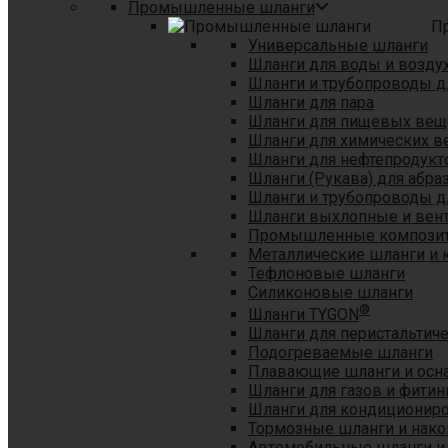
Промышленные шланги
П
Универсальные шланги
Шланги для воды и возду
Шланги и трубопроводы 
Шланги для пара
Шланги для пищевых вещ
Шланги для химических в
Шланги для нефтепродукт
Шланги (Рукава) для абр
Шланги и трубопроводы дл
Шланги выхлопные и вен
Промышленные композит
Металлические шланги и 
Тефлоновые шланги
Силиконовые шланги
®
Шланги TYGON
Шланги для перистальтиче
Подогреваемые шланги
Плавающие шланги и осн
Шланги для газов и фитин
Шланги для кондициониро
Тормозные шланги и нако
Автомобильные шланги и