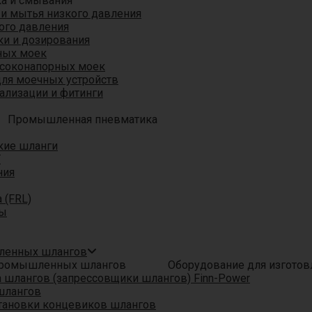
ка и смывания
 и мытья низкого давления
ого давления
ки и дозирования
ных моек
ысоконапорных моек
для моечных устройств
ализации и фитинги
Промышленная пневматика
кие шланги
T
ния
 (FRL)
ры
шленных шлангов
Оборудование для изгото
шлангов (запрессовщики шлангов) Finn-Power
шлангов
тановки концевиков шлангов