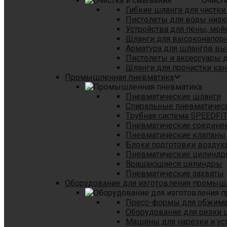
Очист
Гибкие шланги для чистки
Пистолеты для воды низк
Устройства для пены, мой
Шланги для высоконапор
Арматура для шлангов в
Пистолеты и аксессуары 
Шланги для прочистки кан
Промышленная пневматика
Пневматические шланги
Спиральные пневматичес
Tрубная система SPEEDFI
Пневматические соедине
Пневматические клапаны
Блоки подготовки воздуха
Пневматические цилинд
Вращающиеся цилиндры
Пневматические захваты
Оборудование для изготовления промы
Пресс-формы для обжима 
Оборудование для резки 
Машины для нарезки и ус