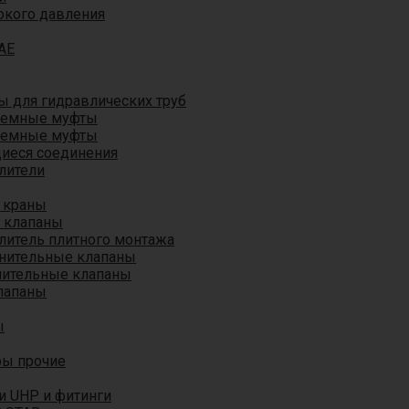
окого давления
AE
 для гидравлических труб
ъемные муфты
ъемные муфты
иеся соединения
лители
 краны
 клапаны
литель плитного монтажа
анительные клапаны
нительные клапаны
лапаны
ы
ры прочие
и UHP и фитинги