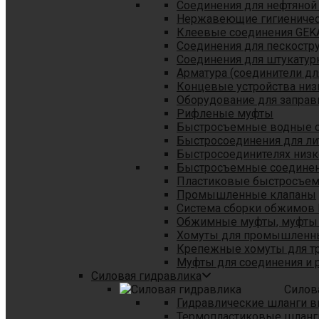
Соединения для нефтяной
Нержавеющие гигиеничес
Клеевые соединения GEK
Соединения для пескостр
Cоединения для штукатур
Арматура (соединители дл
Концевые устройства низ
Оборудование для заправ
Рифленые муфты
Быстросъемные водные 
Быстросоединения для л
Быстросоединителях низк
Быстросъемные соединени
Пластиковые быстросъе
Промышленные клапаны
Система сборки обжимов 
Обжимные муфты, муфты 
Хомуты для промышленн
Крепежные хомуты для тр
Муфты для соединения и 
Силовая гидравлика
Силов
Гидравлические шланги в
Термопластиковые шланг