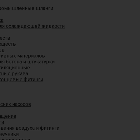
ромышленные шланги
ха
для охлаждающей жидкости
еств
еществ
ов
азивных материалов
я бетона и штукатурки
тиляционные
ные рукава
концевые фитинги
ских насосов
ащение
ги
вания воздуха и фитинги
нечники
 соединители