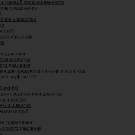
 и газовой промышленности
кие соединения
A
уйной обработки
ки
я труб)
кого давления
ки
соединения
итейных форм
ого давления
я для продуктов питания и напитков
мные муфты CPC
Band-It®
для соединений и шлангов
ых шлангов
уб и шлангов
ремонта труб
ая гидравлика
ысокого давления
и