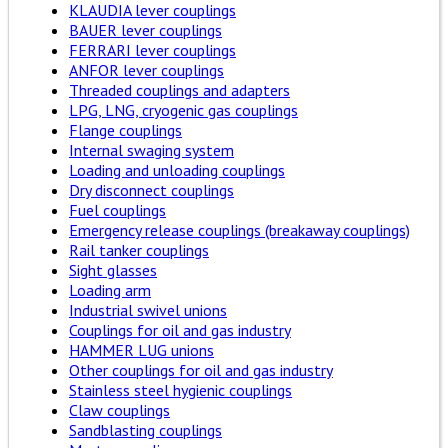
KLAUDIA lever couplings
BAUER lever couplings
FERRARI lever couplings
ANFOR lever couplings
Threaded couplings and adapters
LPG, LNG, cryogenic gas couplings
Flange couplings
Internal swaging system
Loading and unloading couplings
Dry disconnect couplings
Fuel couplings
Emergency release couplings (breakaway couplings)
Rail tanker couplings
Sight glasses
Loading arm
Industrial swivel unions
Couplings for oil and gas industry
HAMMER LUG unions
Other couplings for oil and gas industry
Stainless steel hygienic couplings
Claw couplings
Sandblasting couplings