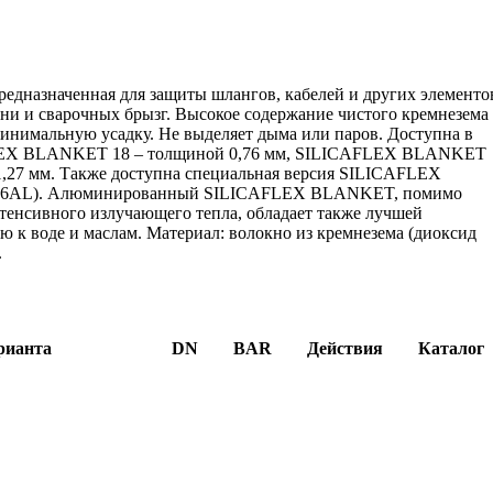
предназначенная для защиты шлангов, кабелей и других элементо
ени и сварочных брызг. Высокое содержание чистого кремнезема
минимальную усадку. Не выделяет дыма или паров. Доступна в
CAFLEX BLANKET 18 – толщиной 0,76 мм, SILICAFLEX BLANKET
,27 мм. Также доступна специальная версия SILICAFLEX
36AL). Алюминированный SILICAFLEX BLANKET, помимо
енсивного излучающего тепла, обладает также лучшей
ю к воде и маслам. Материал: волокно из кремнезема (диоксид
.
рианта
DN
BAR
Действия
Каталог