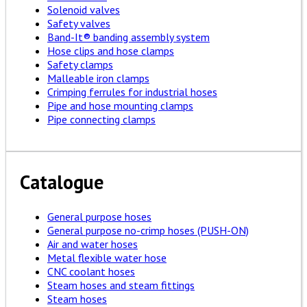
Solenoid valves
Safety valves
Band-It® banding assembly system
Hose clips and hose clamps
Safety clamps
Malleable iron clamps
Crimping ferrules for industrial hoses
Pipe and hose mounting clamps
Pipe connecting clamps
Catalogue
General purpose hoses
General purpose no-crimp hoses (PUSH-ON)
Air and water hoses
Metal flexible water hose
CNC coolant hoses
Steam hoses and steam fittings
Steam hoses