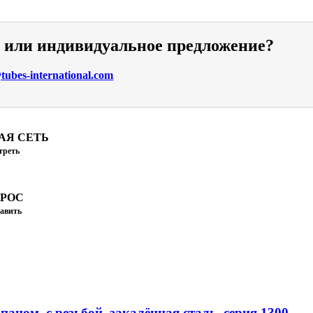
и или индивидуальное предложение?
ubes-international.com
АЯ СЕТЬ
треть
ПРОС
авить
аном, с резьбой, закалённая сталь, серия 1300