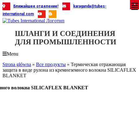
Skip
X
X
X
X
X
X
X
X
X
X
X
X
X
X
X
X
X
X
X
Ближайшее отделение!
karaganda@tubes-
to
international.com
content
ШЛАНГИ И СОЕДИНЕНИЯ
ДЛЯ ПРОМЫШЛЕННОСТИ
Menu
Strona główna
»
Все продукты
»
Термическая отражающая
защита в виде рулона из кремнеземного волокна SILICAFLEX
BLANKET
земного волокна SILICAFLEX BLANKET