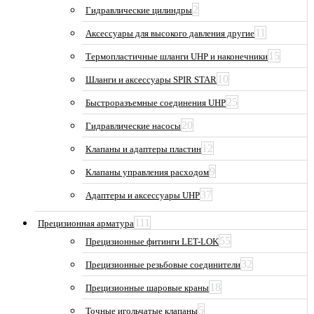
2
Гидравлические цилиндры
11
Аксессуары для высокого давления другие
15
Термопластичные шланги UHP и наконечники
10
Шланги и аксессуары SPIR STAR
25
Быстроразъемные соединения UHP
20
Гидравлические насосы
12
Клапаны и адаптеры пластин
9
Клапаны управления расходом
37
Адаптеры и аксессуары UHP
111
Прецизионная арматура
55
Прецизионные фитинги LET-LOK
32
Прецизионные резьбовые соединители
18
Прецизионные шаровые краны
5
Точные игольчатые клапаны