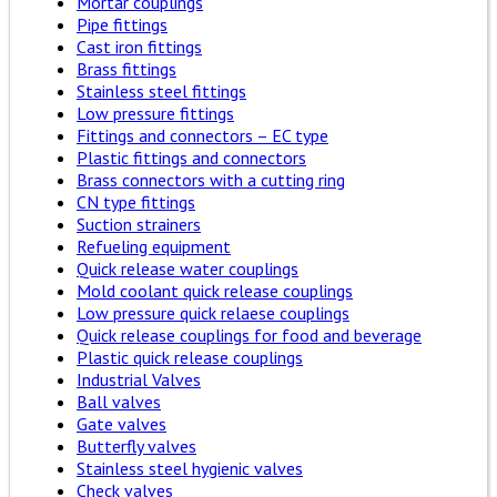
Mortar couplings
Pipe fittings
Cast iron fittings
Brass fittings
Stainless steel fittings
Low pressure fittings
Fittings and connectors – EC type
Plastic fittings and connectors
Brass connectors with a cutting ring
CN type fittings
Suction strainers
Refueling equipment
Quick release water couplings
Mold coolant quick release couplings
Low pressure quick relaese couplings
Quick release couplings for food and beverage
Plastic quick release couplings
Industrial Valves
Ball valves
Gate valves
Butterfly valves
Stainless steel hygienic valves
Check valves