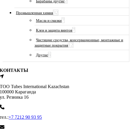
2
Барабаны другие
32
Промышленная химия
7
Масла и смазки
7
Клеи и защита винтов
Чистящие средства, консервационные, монтажные и
12
защитные покрытия
6
Другие
КОНТАКТЫ
ТОО Tubes International Kazachstan
100000 Караганда
ул. Резника 16
тел.:
+7 7212 90 93 95