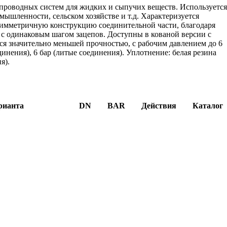
проводных систем для жидких и сыпучих веществ. Используетс
ышленности, сельском хозяйстве и т.д. Характеризуется
симметричную конструкцию соединительной части, благодаря
 с одинаковым шагом зацепов. Доступны в кованой версии с
ся значительно меньшей прочностью, с рабочим давлением до 6
динения), 6 бар (литые соединения). Уплотнение: белая резина
я).
рианта
DN
BAR
Действия
Каталог