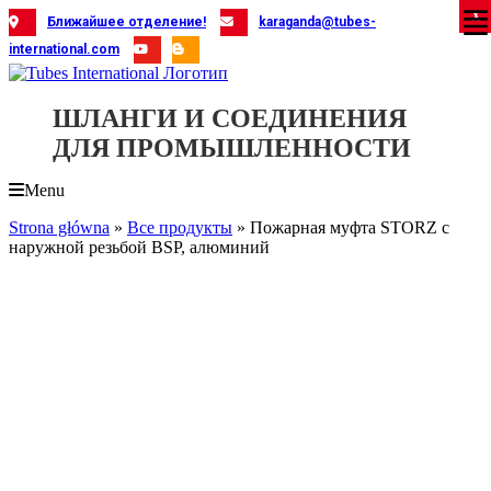
Skip
X
X
X
X
X
X
X
X
X
X
X
X
X
X
X
X
X
X
X
Ближайшее отделение!
karaganda@tubes-
to
international.com
content
ШЛАНГИ И СОЕДИНЕНИЯ
ДЛЯ ПРОМЫШЛЕННОСТИ
Menu
Strona główna
»
Все продукты
»
Пожарная муфта STORZ с
наружной резьбой BSP, алюминий