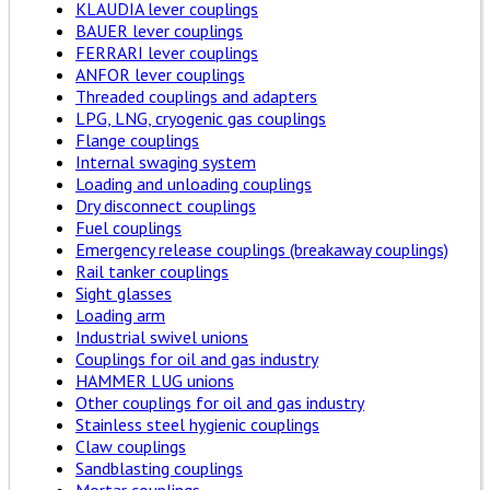
KLAUDIA lever couplings
BAUER lever couplings
FERRARI lever couplings
ANFOR lever couplings
Threaded couplings and adapters
LPG, LNG, cryogenic gas couplings
Flange couplings
Internal swaging system
Loading and unloading couplings
Dry disconnect couplings
Fuel couplings
Emergency release couplings (breakaway couplings)
Rail tanker couplings
Sight glasses
Loading arm
Industrial swivel unions
Couplings for oil and gas industry
HAMMER LUG unions
Other couplings for oil and gas industry
Stainless steel hygienic couplings
Claw couplings
Sandblasting couplings