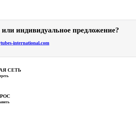
и или индивидуальное предложение?
ubes-international.com
АЯ СЕТЬ
треть
ПРОС
авить