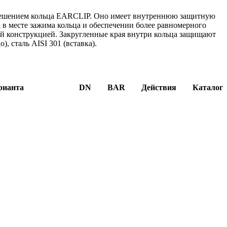
решением кольца EARCLIP. Оно имеет внутреннюю защитную
а в месте зажима кольца и обеспечении более равномерного
ой конструкцией. Закругленные края внутри кольца защищают
, сталь AISI 301 (вставка).
рианта
DN
BAR
Действия
Каталог