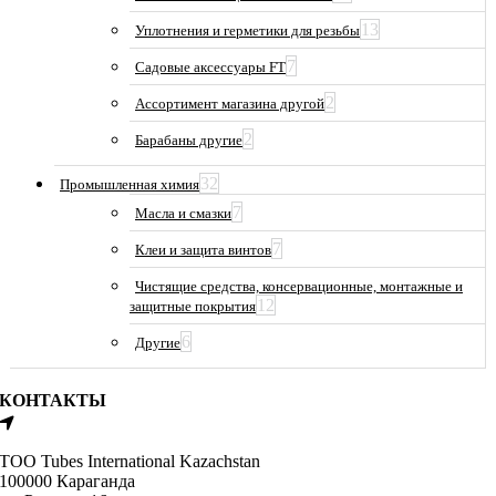
13
Уплотнения и герметики для резьбы
7
Садовые аксессуары FT
2
Ассортимент магазина другой
2
Барабаны другие
32
Промышленная химия
7
Масла и смазки
7
Клеи и защита винтов
Чистящие средства, консервационные, монтажные и
12
защитные покрытия
6
Другие
КОНТАКТЫ
ТОО Tubes International Kazachstan
100000 Караганда