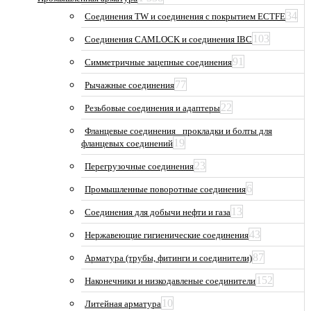
34
Соединения TW и соединения с покрытием ECTFE
103
Соединения CAMLOCK и соединения IBC
91
Симметричные зацепные соединения
77
Рычажные соединения
22
Резьбовые соединения и адаптеры
Фланцевые соединения_ прокладки и болты для
19
фланцевых соединений
23
Перегрузочные соединения
6
Промышленные поворотные соединения
13
Соединения для добычи нефти и газа
43
Нержавеющие гигиенические соединения
87
Арматура (трубы, фитинги и соединители)
152
Наконечники и низкодавленые соединители
10
Литейная арматура