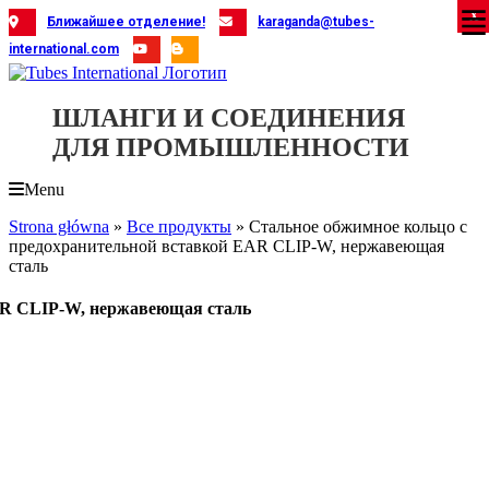
Skip
X
X
X
X
X
X
X
X
X
X
X
X
X
X
X
X
X
X
X
Ближайшее отделение!
karaganda@tubes-
to
international.com
content
ШЛАНГИ И СОЕДИНЕНИЯ
ДЛЯ ПРОМЫШЛЕННОСТИ
Menu
Strona główna
»
Все продукты
»
Стальное обжимное кольцо с
предохранительной вставкой EAR CLIP-W, нержавеющая
сталь
AR CLIP-W, нержавеющая сталь