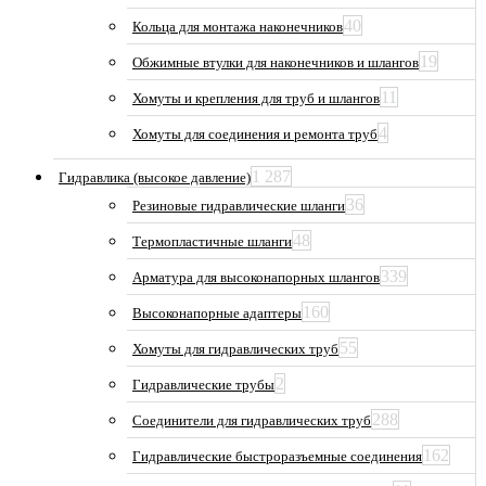
40
Кольца для монтажа наконечников
19
Обжимные втулки для наконечников и шлангов
11
Хомуты и крепления для труб и шлангов
4
Хомуты для соединения и ремонта труб
1 287
Гидравлика (высокое давление)
36
Резиновые гидравлические шланги
48
Термопластичные шланги
339
Арматура для высоконапорных шлангов
160
Высоконапорные адаптеры
55
Хомуты для гидравлических труб
2
Гидравлические трубы
288
Соединители для гидравлических труб
162
Гидравлические быстроразъемные соединения