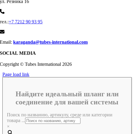
ул. Резника 16
тел.:
+7 7212 90 93 95
Email:
karaganda@tubes-international.com
SOCIAL MEDIA
Copyright © Tubes International
2026
Page load link
Найдите идеальный шланг или
соединение для вашей системы
Поиск по названию, артикулу, среде или категории
товара ...
×