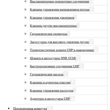
11
Высоконапорные поворотные соединения
33
Клапаны управления направлением потока
6
Клапаны управления давлением
6
Клапаны другие высоконапорные
2
Гидравлические цилиндры
11
Аксессуары для высокого давления другие
15
Термопластичные шланги UHP и наконечники
10
Шланги и аксессуары SPIR STAR
25
Быстроразъемные соединения UHP
20
Гидравлические насосы
12
Клапаны и адаптеры пластин
9
Клапаны управления расходом
37
Адаптеры и аксессуары UHP
111
Прецизионная арматура