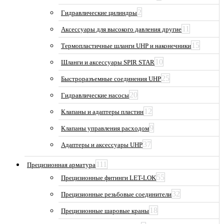
2
Гидравлические цилиндры
11
Аксессуары для высокого давления другие
15
Термопластичные шланги UHP и наконечники
10
Шланги и аксессуары SPIR STAR
25
Быстроразъемные соединения UHP
20
Гидравлические насосы
12
Клапаны и адаптеры пластин
9
Клапаны управления расходом
37
Адаптеры и аксессуары UHP
111
Прецизионная арматура
55
Прецизионные фитинги LET-LOK
32
Прецизионные резьбовые соединители
18
Прецизионные шаровые краны