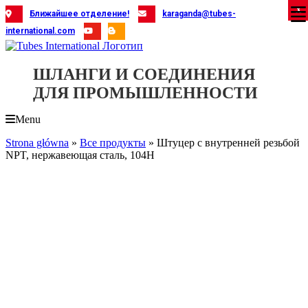
Skip
X
X
X
X
X
X
X
X
X
X
X
X
X
X
X
X
X
X
X
Ближайшее отделение!
karaganda@tubes-
to
international.com
content
ШЛАНГИ И СОЕДИНЕНИЯ
ДЛЯ ПРОМЫШЛЕННОСТИ
Menu
Strona główna
»
Все продукты
»
Штуцер с внутренней резьбой
NPT, нержавеющая сталь, 104H