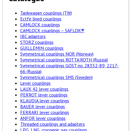
Tankwagen couplings (TW)
Ectfe lined couplings
CAMLOCK couplings
CAMLOCK couplings – SAFLOK®
IBC adaptors
STORZ couplings
GUILLEMIN couplings
Symmetrical couplings NOR (Norway)
Symmetrical couplings ROTTA ROTH (Russia)
Symmetrical couplings GOST no. 28352-89, 2217-
66 (Russia)
Symmetrical couplings SMS (Sweden)
Lever couplings
LAUX 42 lever couplings
PERROT lever couplings
KLAUDIA lever couplings
BAUER lever couplings
FERRARI lever couplings
ANFOR lever couplings
Threaded couplings and adapters
LPG, LNG, cryogenic gas couplings