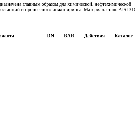
дназначена главным образом для химической, нефтехимической,
останций и процессного инжиниринга. Материал: сталь AISI 31
рианта
DN
BAR
Действия
Каталог