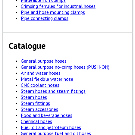
Malleable iron clamps
Crimping ferrules for industrial hoses
Pipe and hose mounting clamps
Pipe connecting clamps
Catalogue
General purpose hoses
General purpose no-crimp hoses (PUSH-ON)
Air and water hoses
Metal flexible water hose
CNC coolant hoses
Steam hoses and steam fittings
Steam hoses
Steam fittings
Steam accessories
Food and beverage hoses
Chemical hoses
Fuel, oil and petroleum hoses
General purpose fuel and oil hoses