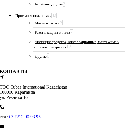
2
Барабаны другие
32
Промышленная химия
7
Масла и смазки
7
Клеи и защита винтов
Чистящие средства, консервационные, монтажные и
12
защитные покрытия
6
Другие
КОНТАКТЫ
ТОО Tubes International Kazachstan
100000 Караганда
ул. Резника 16
тел.:
+7 7212 90 93 95