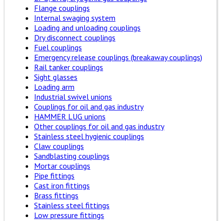
Flange couplings
Internal swaging system
Loading and unloading couplings
Dry disconnect couplings
Fuel couplings
Emergency release couplings (breakaway couplings)
Rail tanker couplings
Sight glasses
Loading arm
Industrial swivel unions
Couplings for oil and gas industry
HAMMER LUG unions
Other couplings for oil and gas industry
Stainless steel hygienic couplings
Claw couplings
Sandblasting couplings
Mortar couplings
Pipe fittings
Cast iron fittings
Brass fittings
Stainless steel fittings
Low pressure fittings