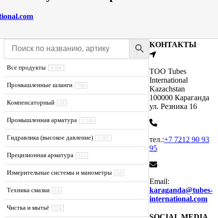
tional.com
КОНТАКТЫ
Все продукты
4 606
ТОО Tubes
International
Промышленные шланги
708
Kazachstan
100000 Караганда
Компенсаторный
18
ул. Резника 16
Промышленная арматура
1 338
Гидравлика (высокое давление)
1 287
тел.:
+7 7212 90 93
95
Прецизионная арматура
111
Измерительные системы и манометры
64
Email:
karaganda@tubes-
Техника смазки
19
international.com
Чистка и мытьё
224
SOCIAL MEDIA