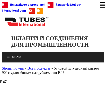
Skip
Ближайшее отделение!
karaganda@tubes-
to
international.com
content
ШЛАНГИ И СОЕДИНЕНИЯ
ДЛЯ ПРОМЫШЛЕННОСТИ
MENU
Strona główna
»
Все продукты
»
Угловой штуцерный разъем
90° с удлинённым патрубком, тип R47
 R47