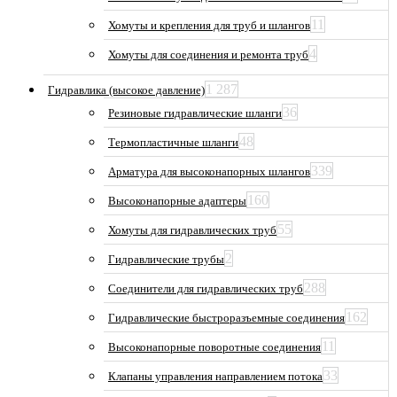
11
Хомуты и крепления для труб и шлангов
4
Хомуты для соединения и ремонта труб
1 287
Гидравлика (высокое давление)
36
Резиновые гидравлические шланги
48
Термопластичные шланги
339
Арматура для высоконапорных шлангов
160
Высоконапорные адаптеры
55
Хомуты для гидравлических труб
2
Гидравлические трубы
288
Соединители для гидравлических труб
162
Гидравлические быстроразъемные соединения
11
Высоконапорные поворотные соединения
33
Клапаны управления направлением потока