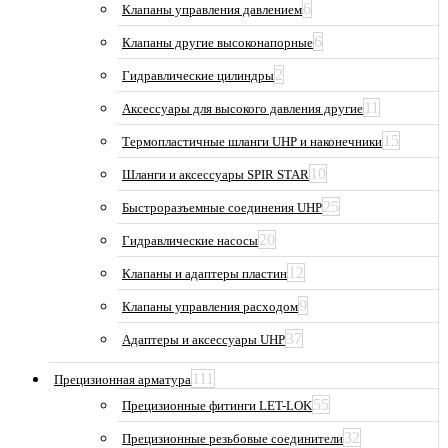
6
Клапаны управления давлением
6
Клапаны другие высоконапорные
2
Гидравлические цилиндры
11
Аксессуары для высокого давления другие
15
Термопластичные шланги UHP и наконечники
10
Шланги и аксессуары SPIR STAR
25
Быстроразъемные соединения UHP
20
Гидравлические насосы
12
Клапаны и адаптеры пластин
9
Клапаны управления расходом
37
Адаптеры и аксессуары UHP
111
Прецизионная арматура
55
Прецизионные фитинги LET-LOK
32
Прецизионные резьбовые соединители