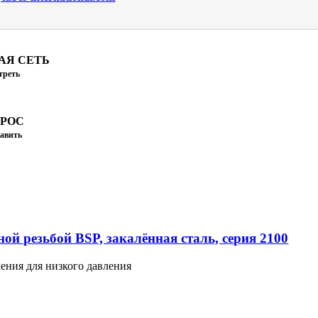
АЯ СЕТЬ
треть
ПРОС
авить
ой резьбой BSP, закалённая сталь, серия 2100
ения для низкого давления