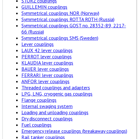
STORZ couplings
GUILLEMIN couplings
Symmetrical couplings NOR (Norway)
Symmetrical couplings ROTTA ROTH (Russia)
Symmetrical couplings GOST no. 28352-89, 2217-
66 (Russia)
Symmetrical couplings SMS (Sweden)
Lever couplings
LAUX 42 lever couplings
PERROT lever couplings
KLAUDIA lever couplings
BAUER lever couplings
FERRARI lever couplings
ANFOR lever couplings
Threaded couplings and adapters
LPG, LNG, cryogenic gas couplings
Flange couplings
Internal swaging system
Loading and unloading couplings
Dry disconnect couplings
Fuel couplings
Emergency release couplings (breakaway couplings)
Rail tanker couplings