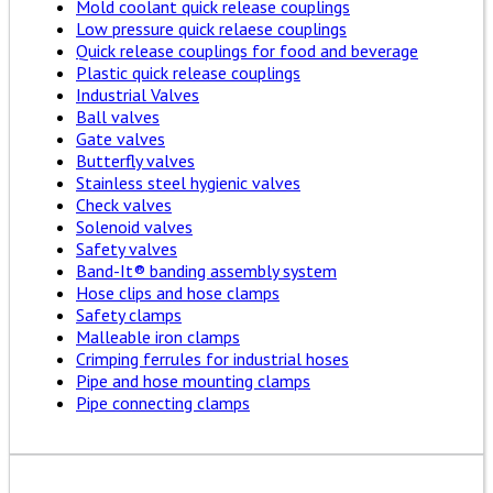
Mold coolant quick release couplings
Low pressure quick relaese couplings
Quick release couplings for food and beverage
Plastic quick release couplings
Industrial Valves
Ball valves
Gate valves
Butterfly valves
Stainless steel hygienic valves
Check valves
Solenoid valves
Safety valves
Band-It® banding assembly system
Hose clips and hose clamps
Safety clamps
Malleable iron clamps
Crimping ferrules for industrial hoses
Pipe and hose mounting clamps
Pipe connecting clamps