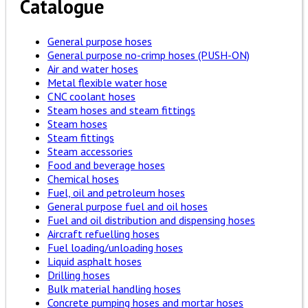
Catalogue
General purpose hoses
General purpose no-crimp hoses (PUSH-ON)
Air and water hoses
Metal flexible water hose
CNC coolant hoses
Steam hoses and steam fittings
Steam hoses
Steam fittings
Steam accessories
Food and beverage hoses
Chemical hoses
Fuel, oil and petroleum hoses
General purpose fuel and oil hoses
Fuel and oil distribution and dispensing hoses
Aircraft refuelling hoses
Fuel loading/unloading hoses
Liquid asphalt hoses
Drilling hoses
Bulk material handling hoses
Concrete pumping hoses and mortar hoses