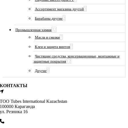
2
Ассортимент магазина другой
2
Барабаны другие
32
Промышленная химия
7
Масла и смазки
7
Клеи и защита винтов
Чистящие средства, консервационные, монтажные и
12
защитные покрытия
6
Другие
КОНТАКТЫ
ТОО Tubes International Kazachstan
100000 Караганда
ул. Резника 16