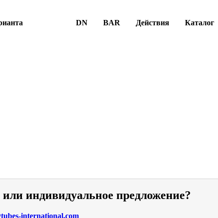
рианта
DN
BAR
Действия
Каталог
и или индивидуальное предложение?
ubes-international.com