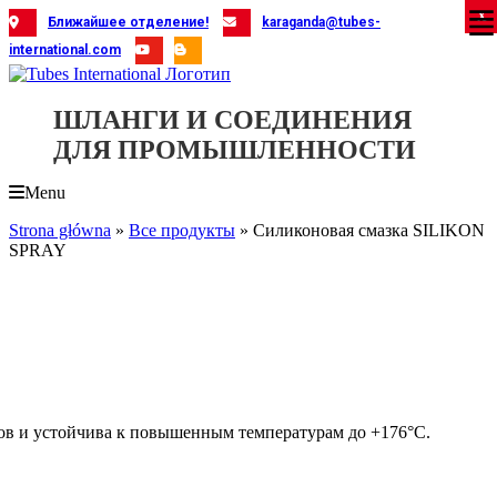
Skip
X
X
X
X
X
X
X
X
X
X
X
X
X
X
X
X
X
X
X
Ближайшее отделение!
karaganda@tubes-
to
international.com
content
ШЛАНГИ И СОЕДИНЕНИЯ
ДЛЯ ПРОМЫШЛЕННОСТИ
Menu
Strona główna
»
Все продукты
»
Силиконовая смазка SILIKON
SPRAY
в и устойчива к повышенным температурам до +176°C.