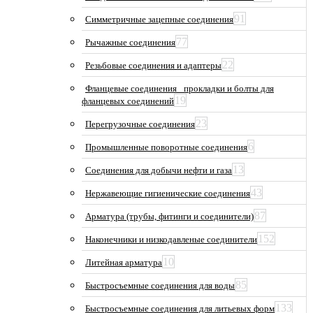
91
Симметричные зацепные соединения
77
Рычажные соединения
22
Резьбовые соединения и адаптеры
Фланцевые соединения_ прокладки и болты для
19
фланцевых соединений
23
Перегрузочные соединения
6
Промышленные поворотные соединения
13
Соединения для добычи нефти и газа
43
Нержавеющие гигиенические соединения
87
Арматура (трубы, фитинги и соединители)
152
Наконечники и низкодавленые соединители
10
Литейная арматура
85
Быстросъемные соединения для воды
133
Быстросъемные соединения для литьевых форм