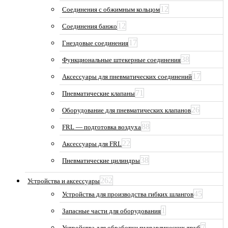
12
Соединения с обжимным кольцом
12
Соединения банжо
17
Гнездовые соединения
38
Функциональные штекерные соединения
17
Аксессуары для пневматических соединений
71
Пневматические клапаны
26
Оборудование для пневматических клапанов
88
FRL — подготовка воздуха
22
Аксессуары для FRL
38
Пневматические цилиндры
262
Устройства и аксессуары
45
Устройства для производства гибких шлангов
1
Запасные части для оборудования
7
Устройства для обработки гидравлических труб