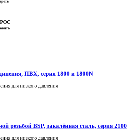
треть
ПРОС
авить
инения, ПВХ, серия 1800 и 1800N
ения для низкого давления
ой резьбой BSP, закалённая сталь, серия 2100
ения для низкого давления