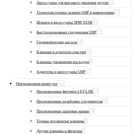
11
Аксессуары для высокого давления другие
15
Термопластичные шланги UHP и наконечники
10
Шланги и аксессуары SPIR STAR
25
Быстроразъемные соединения UHP
20
Гидравлические насосы
12
Клапаны и адаптеры пластин
9
Клапаны управления расходом
37
Адаптеры и аксессуары UHP
111
Прецизионная арматура
55
Прецизионные фитинги LET-LOK
32
Прецизионные резьбовые соединители
18
Прецизионные шаровые краны
5
Точные игольчатые клапаны
1
Другие клапаны и фильтры