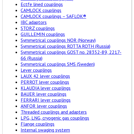
Ectfe lined couplings
CAMLOCK couplings
CAMLOCK couplings – SAFLOK®
IBC adaptors
STORZ couplings
GUILLEMIN couplings
Symmetrical couplings NOR (Norway)
Symmetrical couplings ROTTA ROTH (Russia)
Symmetrical couplings GOST no. 28352-89, 2217-
66 (Russia)
Symmetrical couplings SMS (Sweden)
Lever couplings
LAUX 42 lever couplings
PERROT lever couplings
KLAUDIA lever couplings
BAUER lever couplings
FERRARI lever couplings
ANFOR lever couplings
Threaded couplings and adapters
LPG, LNG, cryogenic gas couplings
Flange couplings
Internal swaging system