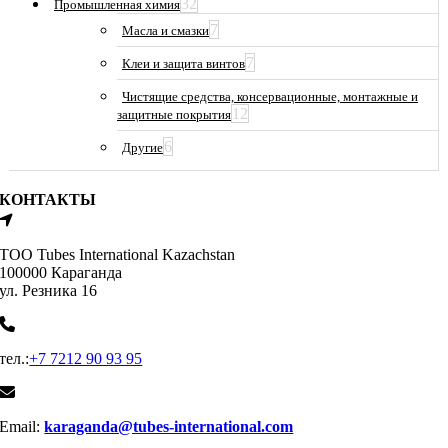
32
Промышленная химия
7
Масла и смазки
7
Клеи и защита винтов
Чистящие средства, консервационные, монтажные и
12
защитные покрытия
6
Другие
КОНТАКТЫ
ТОО Tubes International Kazachstan
100000 Караганда
ул. Резника 16
тел.:
+7 7212 90 93 95
Email:
karaganda@tubes-international.com