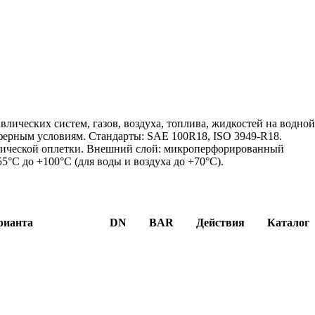
лических систем, газов, воздуха, топлива, жидкостей на водно
ферным условиям. Стандарты: SAE 100R18, ISO 3949-R18.
тетической оплетки. Внешний слой: микроперфорированный
55°C до +100°C (для воды и воздуха до +70°C).
рианта
DN
BAR
Действия
Каталог