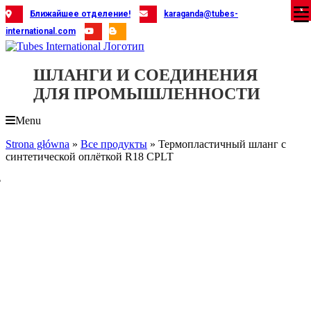
Skip
X
X
X
X
X
X
X
X
X
X
X
X
X
X
X
X
X
X
X
Ближайшее отделение!
karaganda@tubes-
to
international.com
content
ШЛАНГИ И СОЕДИНЕНИЯ
ДЛЯ ПРОМЫШЛЕННОСТИ
Menu
Strona główna
»
Все продукты
»
Термопластичный шланг с
синтетической оплёткой R18 CPLT
T