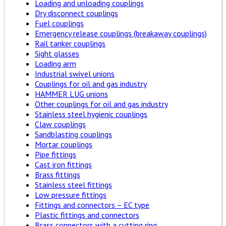
Loading and unloading couplings
Dry disconnect couplings
Fuel couplings
Emergency release couplings (breakaway couplings)
Rail tanker couplings
Sight glasses
Loading arm
Industrial swivel unions
Couplings for oil and gas industry
HAMMER LUG unions
Other couplings for oil and gas industry
Stainless steel hygienic couplings
Claw couplings
Sandblasting couplings
Mortar couplings
Pipe fittings
Cast iron fittings
Brass fittings
Stainless steel fittings
Low pressure fittings
Fittings and connectors – EC type
Plastic fittings and connectors
Brass connectors with a cutting ring