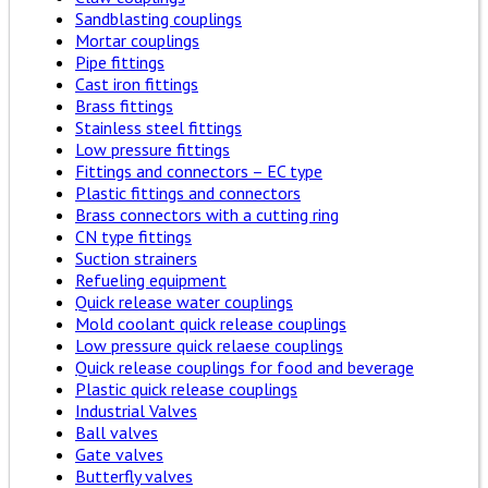
Sandblasting couplings
Mortar couplings
Pipe fittings
Cast iron fittings
Brass fittings
Stainless steel fittings
Low pressure fittings
Fittings and connectors – EC type
Plastic fittings and connectors
Brass connectors with a cutting ring
CN type fittings
Suction strainers
Refueling equipment
Quick release water couplings
Mold coolant quick release couplings
Low pressure quick relaese couplings
Quick release couplings for food and beverage
Plastic quick release couplings
Industrial Valves
Ball valves
Gate valves
Butterfly valves