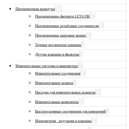
111
Прецизионная арматура
55
Прецизионные фитинги LET-LOK
32
Прецизионные резьбовые соединители
18
Прецизионные шаровые краны
5
Точные игольчатые клапаны
1
Другие клапаны и фильтры
64
Измерительные системы и манометры
14
Измерительные соединения
2
Измерительные шланги
12
Насадки для измерительных шлангов
12
Измерительные комплекты
8
Быстросъемные соединения для измерений
14
Манометрия_ редукции и клапаны