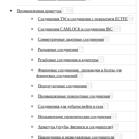
1 338
Промышленная арматура
34
Соединения TW и соединения с покрытием ECTFE
103
Соединения CAMLOCK и соединения IBC
91
Симметричные зацепные соединения
77
Рычажные соединения
22
Резьбовые соединения и адаптеры
Фланцевые соединения_ прокладки и болты для
19
фланцевых соединений
23
Перегрузочные соединения
6
Промышленные поворотные соединения
13
Соединения для добычи нефти и газа
43
Нержавеющие гигиенические соединения
87
Арматура (трубы, фитинги и соединители)
152
Наконечники и низкодавленые соединители