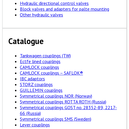
Hydraulic directional control valves
Block valves and adapters for palte mounting
Other hydraulic valves
Catalogue
Tankwagen couplings (TW)
Ectfe lined couplings
CAMLOCK couplings
CAMLOCK couplings – SAFLOK®
IBC adaptors
STORZ couplings
GUILLEMIN couplings
Symmetrical couplings NOR (Norway)
Symmetrical couplings ROTTA ROTH (Russia)
Symmetrical couplings GOST no. 28352-89, 2217-
66 (Russia)
Symmetrical couplings SMS (Sweden)
Lever couplings