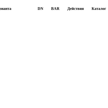
рианта
DN
BAR
Действия
Каталог