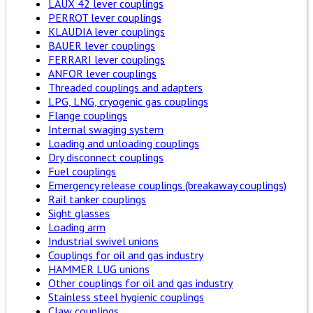
LAUX 42 lever couplings
PERROT lever couplings
KLAUDIA lever couplings
BAUER lever couplings
FERRARI lever couplings
ANFOR lever couplings
Threaded couplings and adapters
LPG, LNG, cryogenic gas couplings
Flange couplings
Internal swaging system
Loading and unloading couplings
Dry disconnect couplings
Fuel couplings
Emergency release couplings (breakaway couplings)
Rail tanker couplings
Sight glasses
Loading arm
Industrial swivel unions
Couplings for oil and gas industry
HAMMER LUG unions
Other couplings for oil and gas industry
Stainless steel hygienic couplings
Claw couplings