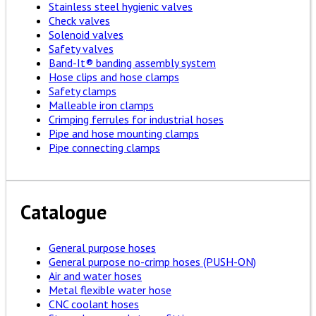
Stainless steel hygienic valves
Check valves
Solenoid valves
Safety valves
Band-It® banding assembly system
Hose clips and hose clamps
Safety clamps
Malleable iron clamps
Crimping ferrules for industrial hoses
Pipe and hose mounting clamps
Pipe connecting clamps
Catalogue
General purpose hoses
General purpose no-crimp hoses (PUSH-ON)
Air and water hoses
Metal flexible water hose
CNC coolant hoses