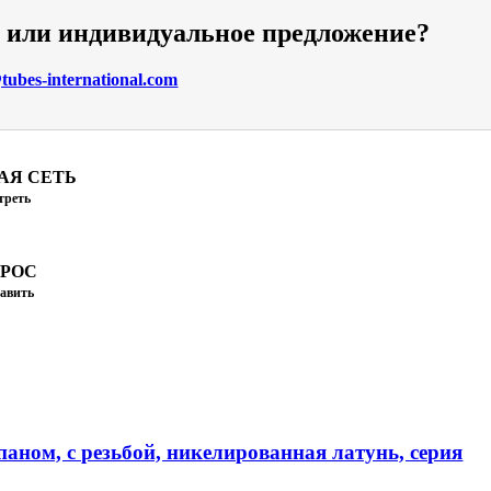
и или индивидуальное предложение?
ubes-international.com
АЯ СЕТЬ
треть
ПРОС
авить
аном, с резьбой, никелированная латунь, серия