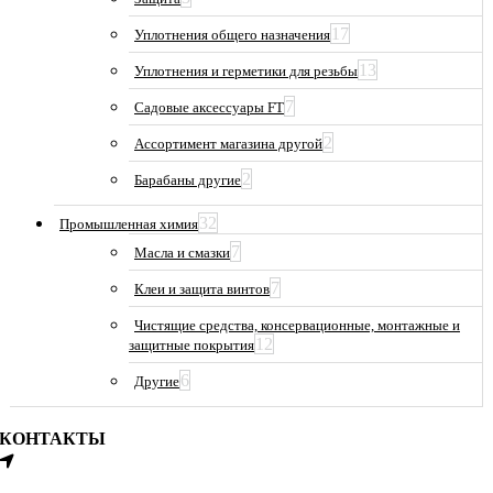
17
Уплотнения общего назначения
13
Уплотнения и герметики для резьбы
7
Садовые аксессуары FT
2
Ассортимент магазина другой
2
Барабаны другие
32
Промышленная химия
7
Масла и смазки
7
Клеи и защита винтов
Чистящие средства, консервационные, монтажные и
12
защитные покрытия
6
Другие
КОНТАКТЫ