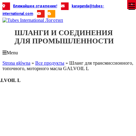
Skip
X
X
X
X
X
X
X
X
X
X
X
X
X
X
X
X
X
X
X
Ближайшее отделение!
karaganda@tubes-
to
international.com
content
ШЛАНГИ И СОЕДИНЕНИЯ
ДЛЯ ПРОМЫШЛЕННОСТИ
Menu
Strona główna
»
Все продукты
»
Шланг для трансмиссионного,
топочного, моторного масла GALVOIL L
GALVOIL L