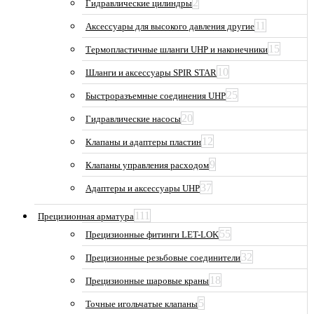
2
Гидравлические цилиндры
11
Аксессуары для высокого давления другие
15
Термопластичные шланги UHP и наконечники
10
Шланги и аксессуары SPIR STAR
25
Быстроразъемные соединения UHP
20
Гидравлические насосы
12
Клапаны и адаптеры пластин
9
Клапаны управления расходом
37
Адаптеры и аксессуары UHP
111
Прецизионная арматура
55
Прецизионные фитинги LET-LOK
32
Прецизионные резьбовые соединители
18
Прецизионные шаровые краны
5
Точные игольчатые клапаны