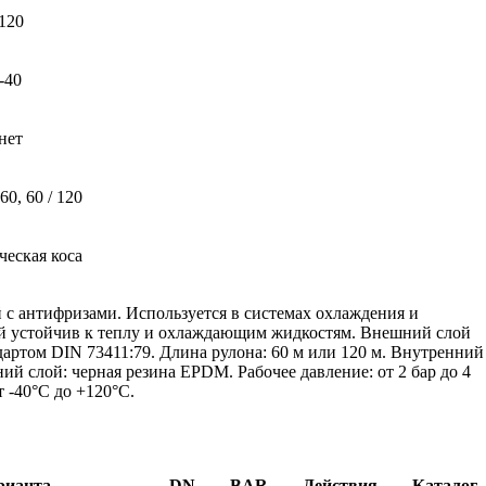
120
-40
нет
 60, 60 / 120
ческая коса
с антифризами. Используется в системах охлаждения и
лой устойчив к теплу и охлаждающим жидкостям. Внешний слой
дартом DIN 73411:79. Длина рулона: 60 м или 120 м. Внутренний
ий слой: черная резина EPDM. Рабочее давление: от 2 бар до 4
т -40°C до +120°C.
рианта
DN
BAR
Действия
Каталог