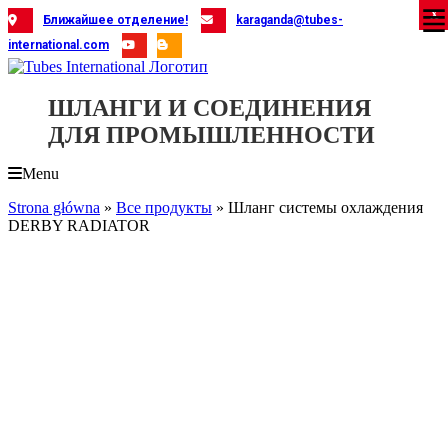
Skip
X
X
X
X
X
X
X
X
X
X
X
X
X
X
X
X
X
X
X
Ближайшее отделение!
karaganda@tubes-
to
international.com
content
ШЛАНГИ И СОЕДИНЕНИЯ
ДЛЯ ПРОМЫШЛЕННОСТИ
Menu
Strona główna
»
Все продукты
»
Шланг системы охлаждения
DERBY RADIATOR