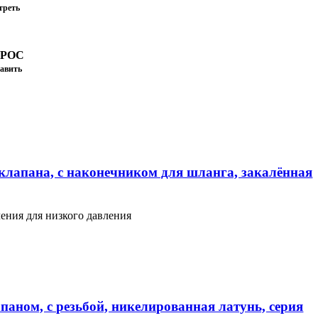
треть
ПРОС
авить
клапана, с наконечником для шланга, закалённая
ения для низкого давления
паном, с резьбой, никелированная латунь, серия