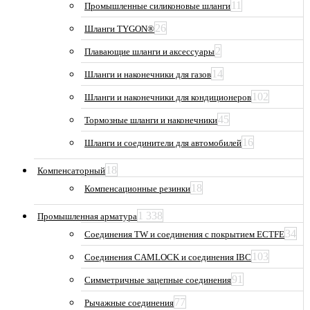
11
Промышленные силиконовые шланги
26
Шланги TYGON®
2
Плавающие шланги и аксессуары
14
Шланги и наконечники для газов
102
Шланги и наконечники для кондиционеров
45
Тормозные шланги и наконечники
16
Шланги и соединители для автомобилей
18
Компенсаторный
18
Компенсационные резинки
1 338
Промышленная арматура
34
Соединения TW и соединения с покрытием ECTFE
103
Соединения CAMLOCK и соединения IBC
91
Симметричные зацепные соединения
77
Рычажные соединения