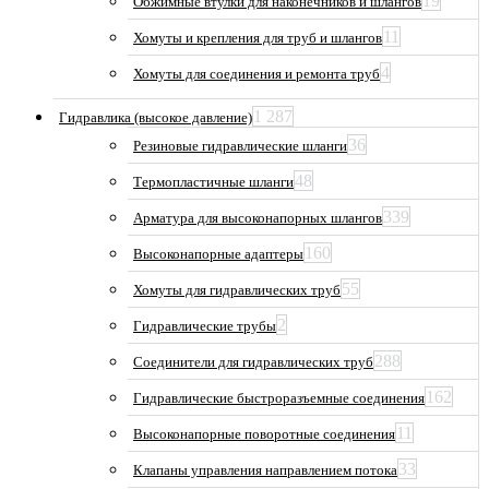
19
Обжимные втулки для наконечников и шлангов
11
Хомуты и крепления для труб и шлангов
4
Хомуты для соединения и ремонта труб
1 287
Гидравлика (высокое давление)
36
Резиновые гидравлические шланги
48
Термопластичные шланги
339
Арматура для высоконапорных шлангов
160
Высоконапорные адаптеры
55
Хомуты для гидравлических труб
2
Гидравлические трубы
288
Соединители для гидравлических труб
162
Гидравлические быстроразъемные соединения
11
Высоконапорные поворотные соединения
33
Клапаны управления направлением потока