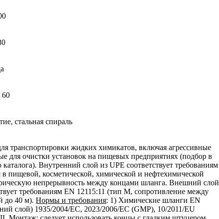
00
30
да
, 60
тие, стальная спираль
ля транспортировки жидких химикатов, включая агрессивные
ые для очистки установок на пищевых предприятиях (подбор в
 каталога). Внутренний слой из UPE соответствует требованиям
 в пищевой, косметической, химической и нефтехимической
рическую непрерывность между концами шланга. Внешний сло
твует требованиям EN 12115:11 (тип M, сопротивление между
 до 40 м).
Нормы и требования
: 1) Химические шланги EN
ний слой) 1935/2004/EC, 2023/2006/EC (GMP), 10/2011/EU
II.
Монтаж
: следует использовать концы с гладким штуцером