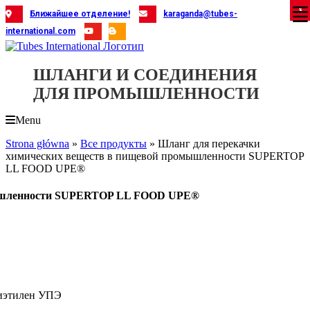
Skip
X
X
X
X
X
X
X
X
X
X
X
X
X
X
X
X
X
X
X
Ближайшее отделение!
karaganda@tubes-
to
international.com
content
ШЛАНГИ И СОЕДИНЕНИЯ
ДЛЯ ПРОМЫШЛЕННОСТИ
Menu
Strona główna
»
Все продукты
»
Шланг для перекачки
химических веществ в пищевой промышленности SUPERTOP
LL FOOD UPE®
мышленности SUPERTOP LL FOOD UPE®
иэтилен УПЭ