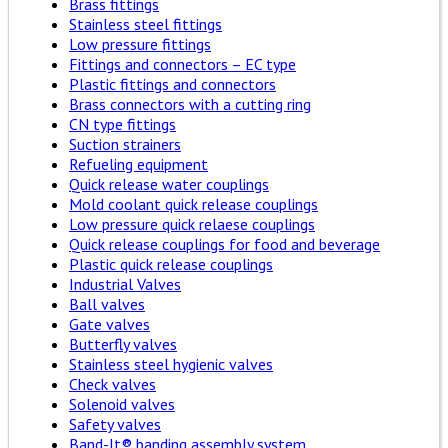
Brass fittings
Stainless steel fittings
Low pressure fittings
Fittings and connectors – EC type
Plastic fittings and connectors
Brass connectors with a cutting ring
CN type fittings
Suction strainers
Refueling equipment
Quick release water couplings
Mold coolant quick release couplings
Low pressure quick relaese couplings
Quick release couplings for food and beverage
Plastic quick release couplings
Industrial Valves
Ball valves
Gate valves
Butterfly valves
Stainless steel hygienic valves
Check valves
Solenoid valves
Safety valves
Band-It® banding assembly system