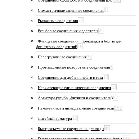
Соединения CAMLOCK и соединения IBC
91
Симметричные зацепные соединения
77
Рычажные соединения
22
Резьбовые соединения и адаптеры
Фланцевые соединения_ прокладки и болты для
19
фланцевых соединений
23
Перегрузочные соединения
6
Промышленные поворотные соединения
13
Соединения для добычи нефти и газа
43
Нержавеющие гигиенические соединения
87
Арматура (трубы, фитинги и соединители)
152
Наконечники и низкодавленые соединители
10
Литейная арматура
85
Быстросъемные соединения для воды
133
Быстросъемные соединения для литьевых форм