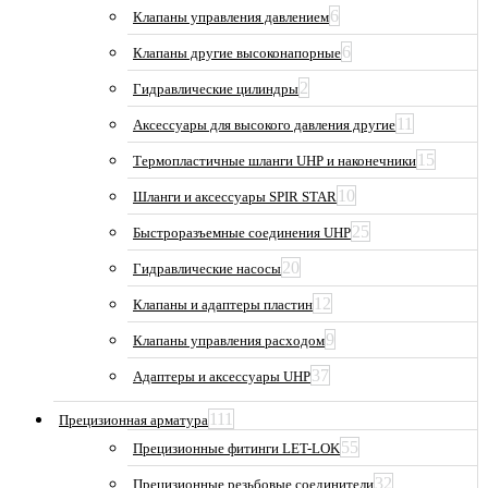
6
Клапаны управления давлением
6
Клапаны другие высоконапорные
2
Гидравлические цилиндры
11
Аксессуары для высокого давления другие
15
Термопластичные шланги UHP и наконечники
10
Шланги и аксессуары SPIR STAR
25
Быстроразъемные соединения UHP
20
Гидравлические насосы
12
Клапаны и адаптеры пластин
9
Клапаны управления расходом
37
Адаптеры и аксессуары UHP
111
Прецизионная арматура
55
Прецизионные фитинги LET-LOK
32
Прецизионные резьбовые соединители