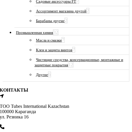
7
Садовые аксессуары FT
2
Ассортимент магазина другой
2
Барабаны другие
32
Промышленная химия
7
Масла и смазки
7
Клеи и защита винтов
Чистящие средства, консервационные, монтажные и
12
защитные покрытия
6
Другие
КОНТАКТЫ
ТОО Tubes International Kazachstan
100000 Караганда
ул. Резника 16