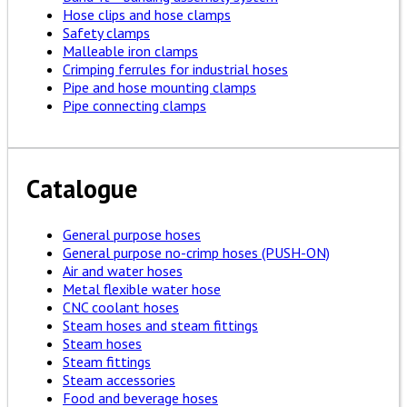
Hose clips and hose clamps
Safety clamps
Malleable iron clamps
Crimping ferrules for industrial hoses
Pipe and hose mounting clamps
Pipe connecting clamps
Catalogue
General purpose hoses
General purpose no-crimp hoses (PUSH-ON)
Air and water hoses
Metal flexible water hose
CNC coolant hoses
Steam hoses and steam fittings
Steam hoses
Steam fittings
Steam accessories
Food and beverage hoses