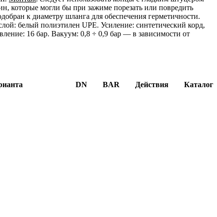
ин, которые могли бы при зажиме порезать или повредить
добран к диаметру шланга для обеспечения герметичности.
ой: белый полиэтилен UPE. Усиление: синтетический корд,
ление: 16 бар. Вакуум: 0,8 ÷ 0,9 бар — в зависимости от
рианта
DN
BAR
Действия
Каталог