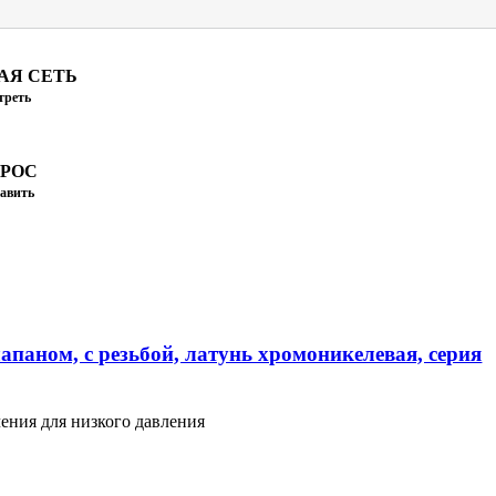
АЯ СЕТЬ
треть
ПРОС
авить
апаном, с резьбой, латунь хромоникелевая, серия
ения для низкого давления