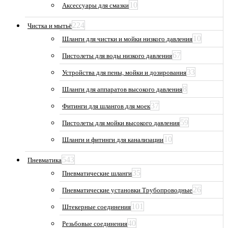
10
Аксессуары для смазки
224
Чистка и мытьё
10
Шланги для чистки и мойки низкого давления
67
Пистолеты для воды низкого давления
33
Устройства для пены, мойки и дозирования
8
Шланги для аппаратов высокого давления
37
Фитинги для шлангов для моек
59
Пистолеты для мойки высокого давления
10
Шланги и фитинги для канализации
543
Пневматика
35
Пневматические шланги
26
Пневматические установки Трубопроводные
101
Штекерные соединения
40
Резьбовые соединения