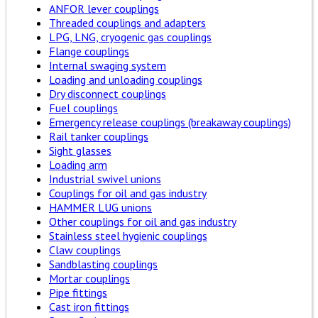
ANFOR lever couplings
Threaded couplings and adapters
LPG, LNG, cryogenic gas couplings
Flange couplings
Internal swaging system
Loading and unloading couplings
Dry disconnect couplings
Fuel couplings
Emergency release couplings (breakaway couplings)
Rail tanker couplings
Sight glasses
Loading arm
Industrial swivel unions
Couplings for oil and gas industry
HAMMER LUG unions
Other couplings for oil and gas industry
Stainless steel hygienic couplings
Claw couplings
Sandblasting couplings
Mortar couplings
Pipe fittings
Cast iron fittings