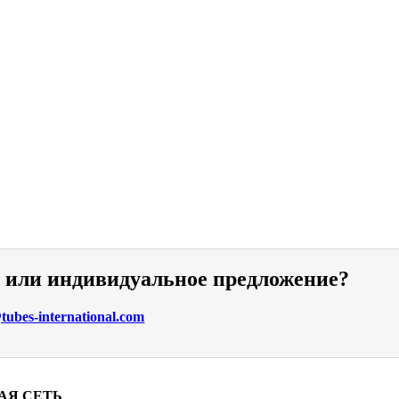
и или индивидуальное предложение?
ubes-international.com
АЯ СЕТЬ