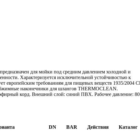
предназначен для мойки под средним давлением холодной и
енности. Характеризуется исключительной устойчивостью к
вует европейским требованиям для пищевых веществ 1935/2004 C
ть обжимные наконечники для шлангов THERMOCLEAN.
эфирный корд. Внешний слой: синий ПВХ. Рабочее давление: 80
рианта
DN
BAR
Действия
Каталог