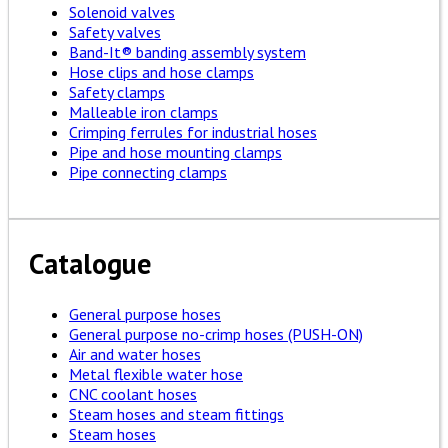
Solenoid valves
Safety valves
Band-It® banding assembly system
Hose clips and hose clamps
Safety clamps
Malleable iron clamps
Crimping ferrules for industrial hoses
Pipe and hose mounting clamps
Pipe connecting clamps
Catalogue
General purpose hoses
General purpose no-crimp hoses (PUSH-ON)
Air and water hoses
Metal flexible water hose
CNC coolant hoses
Steam hoses and steam fittings
Steam hoses