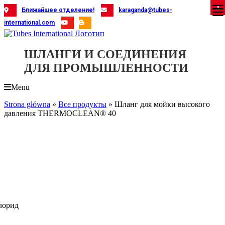
Skip
X
X
X
X
X
X
X
X
X
X
X
X
X
X
X
X
X
X
X
Ближайшее отделение!
karaganda@tubes-
to
international.com
content
ШЛАНГИ И СОЕДИНЕНИЯ
ДЛЯ ПРОМЫШЛЕННОСТИ
Menu
Strona główna
»
Все продукты
»
Шланг для мойки высокого
давления THERMOCLEAN® 40
лорид