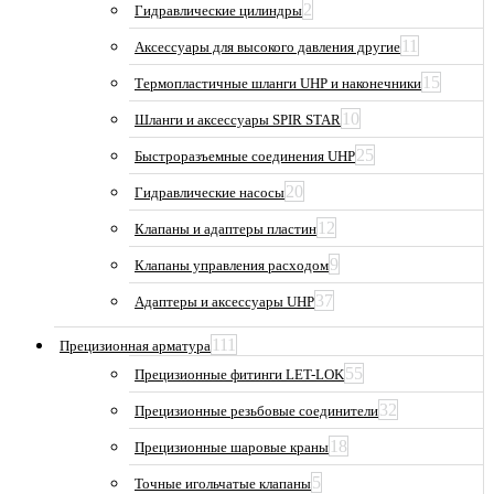
2
Гидравлические цилиндры
11
Аксессуары для высокого давления другие
15
Термопластичные шланги UHP и наконечники
10
Шланги и аксессуары SPIR STAR
25
Быстроразъемные соединения UHP
20
Гидравлические насосы
12
Клапаны и адаптеры пластин
9
Клапаны управления расходом
37
Адаптеры и аксессуары UHP
111
Прецизионная арматура
55
Прецизионные фитинги LET-LOK
32
Прецизионные резьбовые соединители
18
Прецизионные шаровые краны
5
Точные игольчатые клапаны