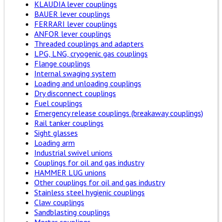
KLAUDIA lever couplings
BAUER lever couplings
FERRARI lever couplings
ANFOR lever couplings
Threaded couplings and adapters
LPG, LNG, cryogenic gas couplings
Flange couplings
Internal swaging system
Loading and unloading couplings
Dry disconnect couplings
Fuel couplings
Emergency release couplings (breakaway couplings)
Rail tanker couplings
Sight glasses
Loading arm
Industrial swivel unions
Couplings for oil and gas industry
HAMMER LUG unions
Other couplings for oil and gas industry
Stainless steel hygienic couplings
Claw couplings
Sandblasting couplings