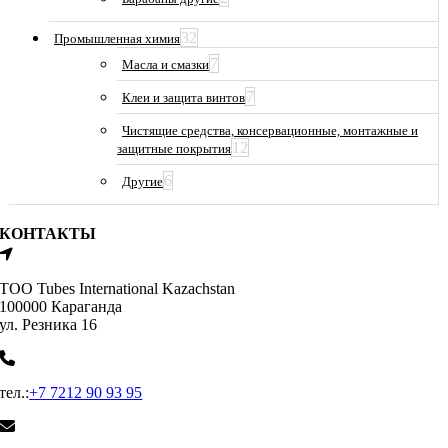
32
Промышленная химия
7
Масла и смазки
7
Клеи и защита винтов
Чистящие средства, консервационные, монтажные и
12
защитные покрытия
6
Другие
КОНТАКТЫ
ТОО Tubes International Kazachstan
100000 Караганда
ул. Резника 16
тел.:
+7 7212 90 93 95