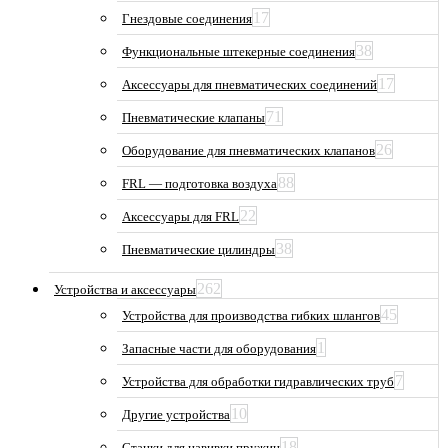
17
Гнездовые соединения
38
Функциональные штекерные соединения
17
Аксессуары для пневматических соединений
71
Пневматические клапаны
26
Оборудование для пневматических клапанов
88
FRL — подготовка воздуха
22
Аксессуары для FRL
38
Пневматические цилиндры
262
Устройства и аксессуары
45
Устройства для производства гибких шлангов
1
Запасные части для оборудования
7
Устройства для обработки гидравлических труб
10
Другие устройства
18
Станки для навивки пружин