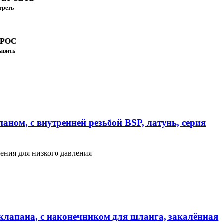
треть
ПРОС
авить
аном, с внутренней резьбой BSP, латунь, серия
ения для низкого давления
клапана, с наконечником для шланга, закалённая