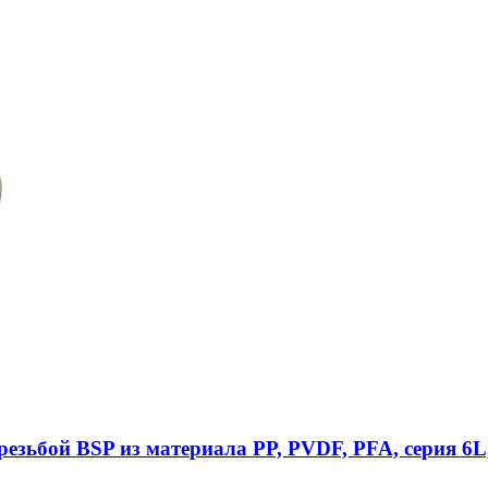
езьбой BSP из материала PP, PVDF, PFA, серия 6L