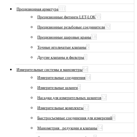
111
Прецизионная арматура
55
Прецизионные фитинги LET-LOK
32
Прецизионные резьбовые соединители
18
Прецизионные шаровые краны
5
Точные игольчатые клапаны
1
Другие клапаны и фильтры
64
Измерительные системы и манометры
14
Измерительные соединения
2
Измерительные шланги
12
Насадки для измерительных шлангов
12
Измерительные комплекты
8
Быстросъемные соединения для измерений
14
Манометрия_ редукции и клапаны