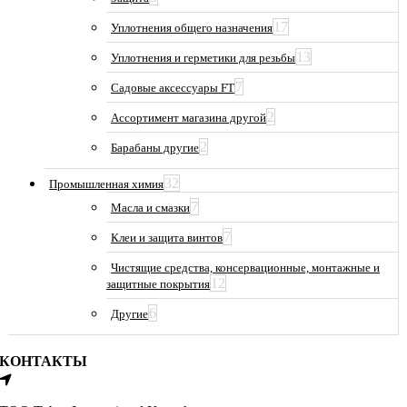
17
Уплотнения общего назначения
13
Уплотнения и герметики для резьбы
7
Садовые аксессуары FT
2
Ассортимент магазина другой
2
Барабаны другие
32
Промышленная химия
7
Масла и смазки
7
Клеи и защита винтов
Чистящие средства, консервационные, монтажные и
12
защитные покрытия
6
Другие
КОНТАКТЫ