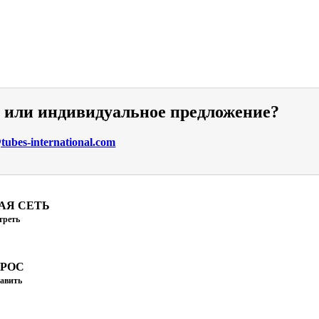
и или индивидуальное предложение?
ubes-international.com
АЯ СЕТЬ
треть
ПРОС
авить