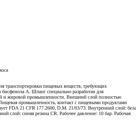
коса
для транспортировки пищевых веществ, требующих
 и бисфенола А. Шланг специально разработан для
ной и жировой промышленности. Внешний слой полностью
 Пищевая промышленность, контакт с пищевыми продуктами
ует FDA 21 CFR 177.2600, D.M. 21/03/73. Внутренний слой: бел
ий слой: синяя резина CR. Рабочее давление: 10 бар. Рабочая