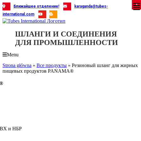
Skip
X
X
X
X
X
X
X
X
X
X
X
X
X
X
X
X
X
X
X
Ближайшее отделение!
karaganda@tubes-
to
international.com
content
ШЛАНГИ И СОЕДИНЕНИЯ
ДЛЯ ПРОМЫШЛЕННОСТИ
Menu
Strona główna
»
Все продукты
»
Резиновый шланг для жирных
пищевых продуктов PANAMA®
A®
ПВХ и НБР