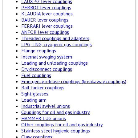
LAUX 42 lever couplings
PERROT lever couplings
KLAUDIA lever couplings
BAUER lever couplings
FERRARI lever couplings
ANFOR lever couplings
Threaded couplings and adapters
LPG, LNG, cryogenic gas couplings
Flange couplings
Internal swaging system
Loading and unloading couplings
Dry disconnect couplings
Fuel couplings
Emergency release couplings (breakaway couplings)
Rail tanker couplings
Sight glasses
Loading arm
Industrial swivel unions
Couplings for oil and gas industry
HAMMER LUG unions
Other couplings for oil and gas industry
Stainless steel hygienic couplings
Claw couplings