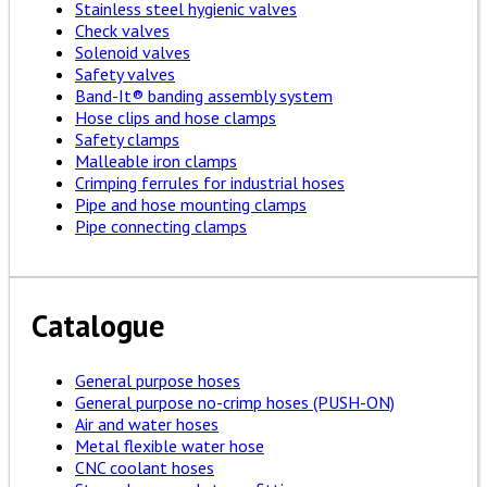
Stainless steel hygienic valves
Check valves
Solenoid valves
Safety valves
Band-It® banding assembly system
Hose clips and hose clamps
Safety clamps
Malleable iron clamps
Crimping ferrules for industrial hoses
Pipe and hose mounting clamps
Pipe connecting clamps
Catalogue
General purpose hoses
General purpose no-crimp hoses (PUSH-ON)
Air and water hoses
Metal flexible water hose
CNC coolant hoses