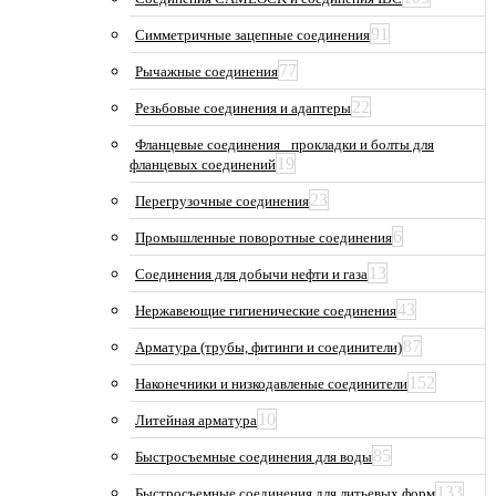
91
Симметричные зацепные соединения
77
Рычажные соединения
22
Резьбовые соединения и адаптеры
Фланцевые соединения_ прокладки и болты для
19
фланцевых соединений
23
Перегрузочные соединения
6
Промышленные поворотные соединения
13
Соединения для добычи нефти и газа
43
Нержавеющие гигиенические соединения
87
Арматура (трубы, фитинги и соединители)
152
Наконечники и низкодавленые соединители
10
Литейная арматура
85
Быстросъемные соединения для воды
133
Быстросъемные соединения для литьевых форм