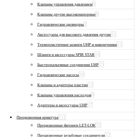
6
Клапаны управления давлением
6
Клапаны другие высоконапорные
2
Гидравлические цилиндры
11
Аксессуары для высокого давления другие
15
Термопластичные шланги UHP и наконечники
10
Шланги и аксессуары SPIR STAR
25
Быстроразъемные соединения UHP
20
Гидравлические насосы
12
Клапаны и адаптеры пластин
9
Клапаны управления расходом
37
Адаптеры и аксессуары UHP
111
Прецизионная арматура
55
Прецизионные фитинги LET-LOK
32
Прецизионные резьбовые соединители