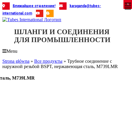
Skip
X
X
X
X
X
X
X
X
X
X
X
X
X
X
X
X
X
X
X
Ближайшее отделение!
karaganda@tubes-
to
international.com
content
ШЛАНГИ И СОЕДИНЕНИЯ
ДЛЯ ПРОМЫШЛЕННОСТИ
Menu
Strona główna
»
Все продукты
»
Трубное соединение с
наружной резьбой BSPT, нержавеющая сталь, M739LMR
 сталь, M739LMR