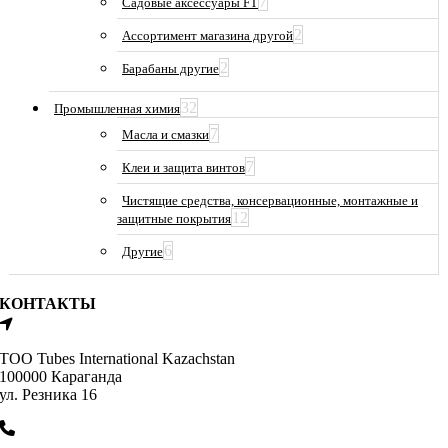
7
Садовые аксессуары FT
2
Ассортимент магазина другой
2
Барабаны другие
32
Промышленная химия
7
Масла и смазки
7
Клеи и защита винтов
Чистящие средства, консервационные, монтажные и
12
защитные покрытия
6
Другие
КОНТАКТЫ
ТОО Tubes International Kazachstan
100000 Караганда
ул. Резника 16