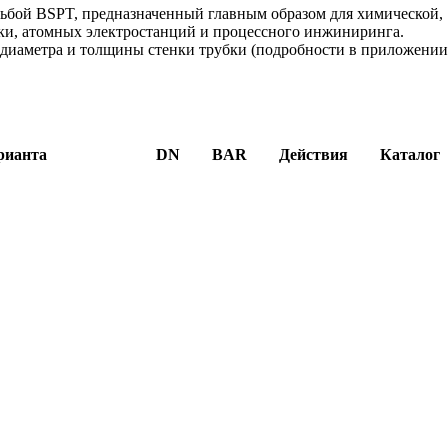
бой BSPT, предназначенный главным образом для химической,
ки, атомных электростанций и процессного инжиниринга.
 диаметра и толщины стенки трубки (подробности в приложении
рианта
DN
BAR
Действия
Каталог