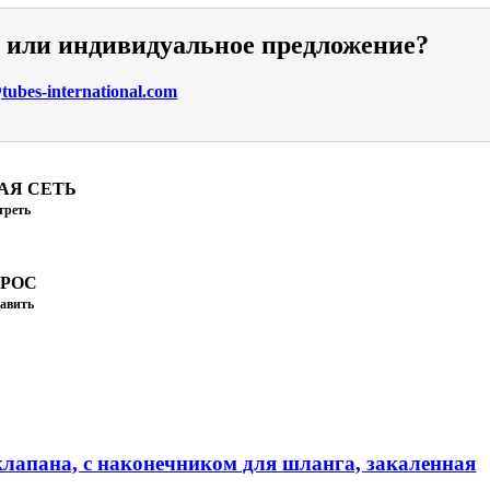
и или индивидуальное предложение?
ubes-international.com
АЯ СЕТЬ
треть
ПРОС
авить
клапана, с наконечником для шланга, закаленная