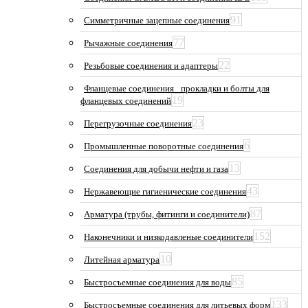
91
Симметричные зацепные соединения
77
Рычажные соединения
22
Резьбовые соединения и адаптеры
Фланцевые соединения_ прокладки и болты для
19
фланцевых соединений
23
Перегрузочные соединения
6
Промышленные поворотные соединения
13
Соединения для добычи нефти и газа
43
Нержавеющие гигиенические соединения
87
Арматура (трубы, фитинги и соединители)
152
Наконечники и низкодавленые соединители
10
Литейная арматура
85
Быстросъемные соединения для воды
133
Быстросъемные соединения для литьевых форм