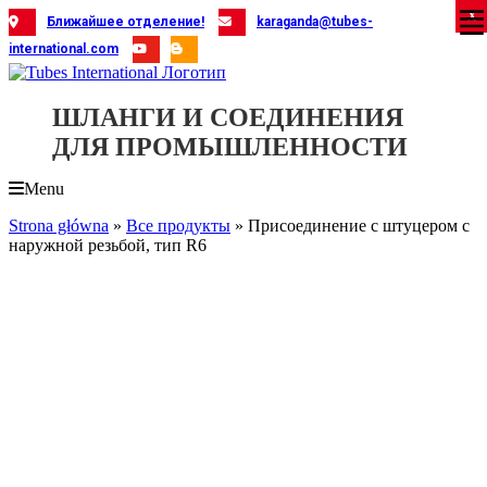
Skip
X
X
X
X
X
X
X
X
X
X
X
X
X
X
X
X
X
X
X
Ближайшее отделение!
karaganda@tubes-
to
international.com
content
ШЛАНГИ И СОЕДИНЕНИЯ
ДЛЯ ПРОМЫШЛЕННОСТИ
Menu
Strona główna
»
Все продукты
»
Присоединение с штуцером с
наружной резьбой, тип R6