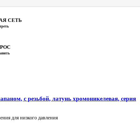
АЯ СЕТЬ
треть
ПРОС
авить
апаном, с резьбой, латунь хромоникелевая, серия
ения для низкого давления