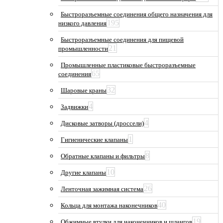
Быстроразъемные соединения общего назначения для
195
низкого давления
Быстроразъемные соединения для пищевой
21
промышленности
Промышленные пластиковые быстроразъемные
65
соединения
32
Шаровые краны
4
Задвижки
4
Дисковые затворы (дроссели)
1
Гигиенические клапаны
8
Обратные клапаны и фильтры
10
Другие клапаны
26
Ленточная зажимная система
40
Кольца для монтажа наконечников
19
Обжимные втулки для наконечников и шлангов