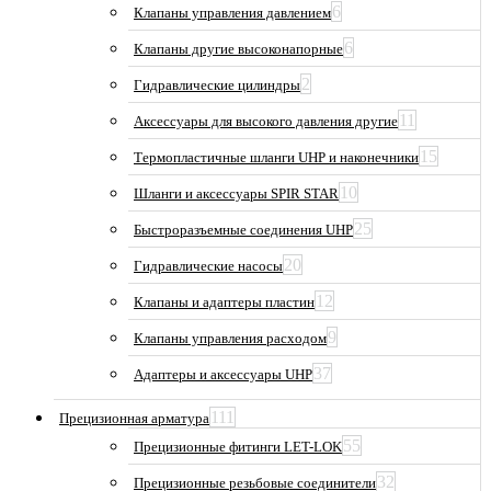
6
Клапаны управления давлением
6
Клапаны другие высоконапорные
2
Гидравлические цилиндры
11
Аксессуары для высокого давления другие
15
Термопластичные шланги UHP и наконечники
10
Шланги и аксессуары SPIR STAR
25
Быстроразъемные соединения UHP
20
Гидравлические насосы
12
Клапаны и адаптеры пластин
9
Клапаны управления расходом
37
Адаптеры и аксессуары UHP
111
Прецизионная арматура
55
Прецизионные фитинги LET-LOK
32
Прецизионные резьбовые соединители