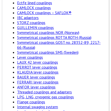
Ectfe lined couplings
CAMLOCK couplings
CAMLOCK couplings – SAFLOK®
IBC adaptors
STORZ couplings
GUILLEMIN couplings
Symmetrical couplings NOR (Norway)
Symmetrical couplings ROTTA ROTH (Russia)
Symmetrical couplings GOST no. 28352-89, 2217-
66 (Russia)
Symmetrical couplings SMS (Sweden)
Lever couplings
LAUX 42 lever couplings
PERROT lever couplings
KLAUDIA lever couplings
BAUER lever couplings
FERRARI lever couplings
ANFOR lever couplings
Threaded couplings and adapters
LPG, LNG, cryogenic gas couplings
Flange couplings
Internal swaging system