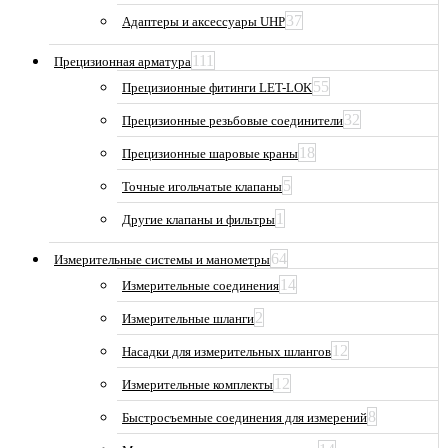
37
Адаптеры и аксессуары UHP
111
Прецизионная арматура
55
Прецизионные фитинги LET-LOK
32
Прецизионные резьбовые соединители
18
Прецизионные шаровые краны
5
Точные игольчатые клапаны
1
Другие клапаны и фильтры
64
Измерительные системы и манометры
14
Измерительные соединения
2
Измерительные шланги
12
Насадки для измерительных шлангов
12
Измерительные комплекты
8
Быстросъемные соединения для измерений