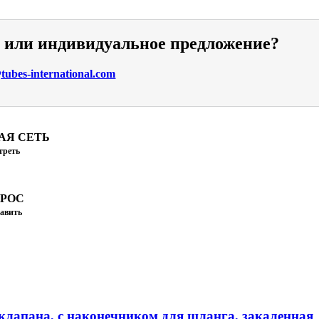
и или индивидуальное предложение?
ubes-international.com
АЯ СЕТЬ
треть
ПРОС
авить
клапана, с наконечником для шланга, закаленная