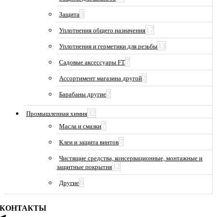
3
Защита
17
Уплотнения общего назначения
13
Уплотнения и герметики для резьбы
7
Садовые аксессуары FT
2
Ассортимент магазина другой
2
Барабаны другие
32
Промышленная химия
7
Масла и смазки
7
Клеи и защита винтов
Чистящие средства, консервационные, монтажные и
12
защитные покрытия
6
Другие
КОНТАКТЫ