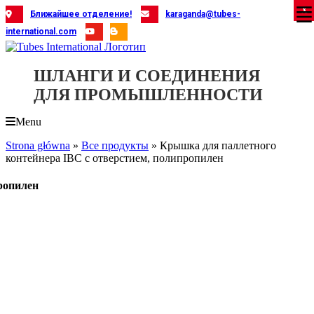
Skip
X
X
X
X
X
X
X
X
X
X
X
X
X
X
X
X
X
X
X
Ближайшее отделение!
karaganda@tubes-
to
international.com
content
ШЛАНГИ И СОЕДИНЕНИЯ
ДЛЯ ПРОМЫШЛЕННОСТИ
Menu
Strona główna
»
Все продукты
»
Крышка для паллетного
контейнера IBC с отверстием, полипропилен
ропилен