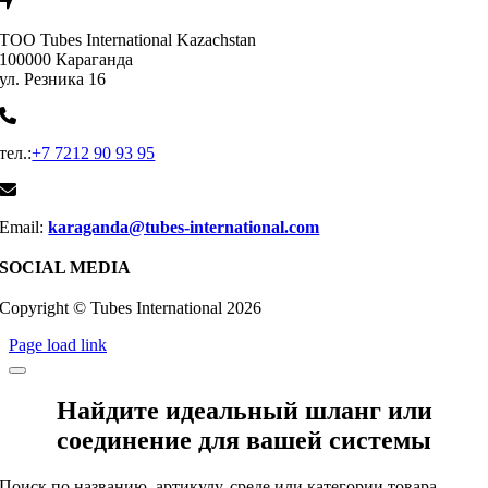
ТОО Tubes International Kazachstan
100000 Караганда
ул. Резника 16
тел.:
+7 7212 90 93 95
Email:
karaganda@tubes-international.com
SOCIAL MEDIA
Copyright © Tubes International
2026
Page load link
Найдите идеальный шланг или
соединение для вашей системы
Поиск по названию, артикулу, среде или категории товара ...