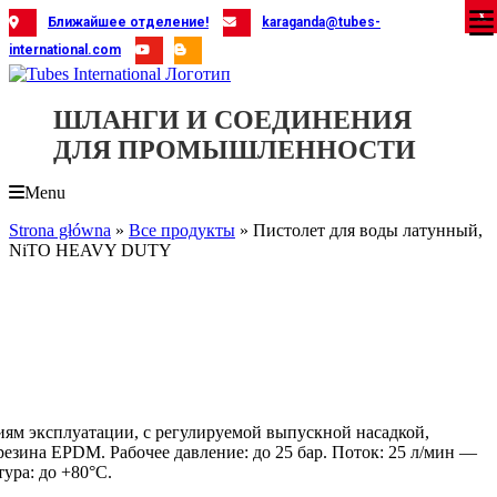
Skip
X
X
X
X
X
X
X
X
X
X
X
X
X
X
X
X
X
X
X
Ближайшее отделение!
karaganda@tubes-
to
international.com
content
ШЛАНГИ И СОЕДИНЕНИЯ
ДЛЯ ПРОМЫШЛЕННОСТИ
Menu
Strona główna
»
Все продукты
»
Пистолет для воды латунный,
NiTO HEAVY DUTY
ям эксплуатации, с регулируемой выпускной насадкой,
резина EPDM. Рабочее давление: до 25 бар. Поток: 25 л/мин —
тура: до +80°C.