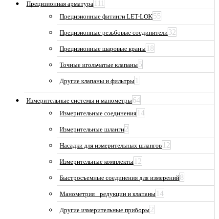
111
Прецизионная арматура
55
Прецизионные фитинги LET-LOK
32
Прецизионные резьбовые соединители
18
Прецизионные шаровые краны
5
Точные игольчатые клапаны
1
Другие клапаны и фильтры
64
Измерительные системы и манометры
14
Измерительные соединения
2
Измерительные шланги
12
Насадки для измерительных шлангов
12
Измерительные комплекты
8
Быстросъемные соединения для измерений
14
Манометрия_ редукции и клапаны
2
Другие измерительные приборы