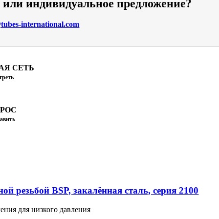
и или индивидуальное предложение?
ubes-international.com
АЯ СЕТЬ
треть
ПРОС
авить
ой резьбой BSP, закалённая сталь, серия 2100
ения для низкого давления