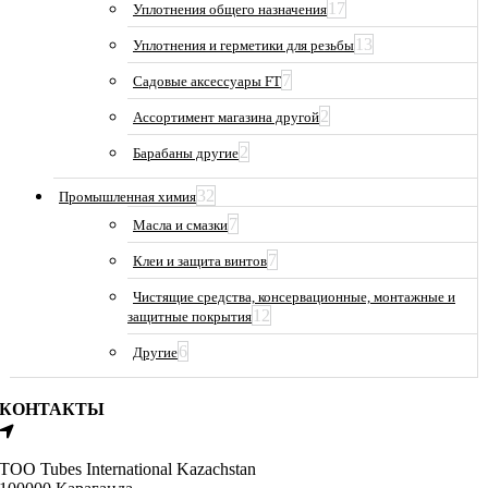
17
Уплотнения общего назначения
13
Уплотнения и герметики для резьбы
7
Садовые аксессуары FT
2
Ассортимент магазина другой
2
Барабаны другие
32
Промышленная химия
7
Масла и смазки
7
Клеи и защита винтов
Чистящие средства, консервационные, монтажные и
12
защитные покрытия
6
Другие
КОНТАКТЫ
ТОО Tubes International Kazachstan