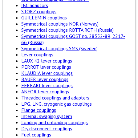
IBC adaptors
STORZ couplings
GUILLEMIN couplings
Symmetrical couplings NOR (Norway)
Symmetrical couplings ROTTA ROTH (Russia)
Symmetrical couplings GOST no. 28352-89, 2217-
66 (Russia)
Symmetrical couplings SMS (Sweden)
Lever couplings
LAUX 42 lever couplings
PERROT lever couplings
KLAUDIA lever couplings
BAUER lever couplings
FERRARI lever couplings
ANFOR lever couplings
Threaded couplings and adapters
LPG, LNG, cryogenic gas couplings
Flange couplings
Internal swaging system
Loading and unloading couplings
Dry disconnect couplings
Fuel couplings