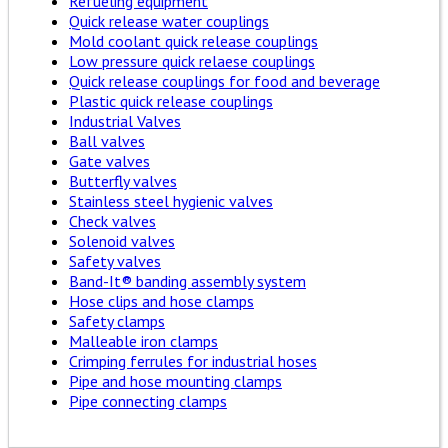
Refueling equipment
Quick release water couplings
Mold coolant quick release couplings
Low pressure quick relaese couplings
Quick release couplings for food and beverage
Plastic quick release couplings
Industrial Valves
Ball valves
Gate valves
Butterfly valves
Stainless steel hygienic valves
Check valves
Solenoid valves
Safety valves
Band-It® banding assembly system
Hose clips and hose clamps
Safety clamps
Malleable iron clamps
Crimping ferrules for industrial hoses
Pipe and hose mounting clamps
Pipe connecting clamps