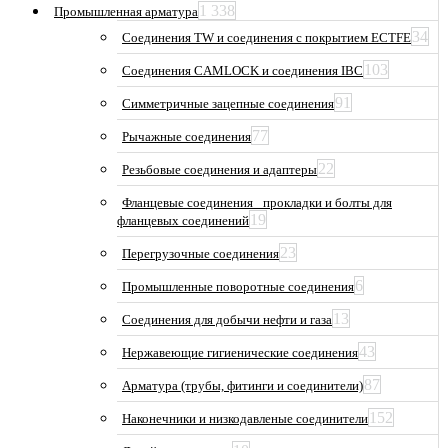
1 338
Промышленная арматура
34
Соединения TW и соединения с покрытием ECTFE
103
Соединения CAMLOCK и соединения IBC
91
Симметричные зацепные соединения
77
Рычажные соединения
22
Резьбовые соединения и адаптеры
Фланцевые соединения_ прокладки и болты для
19
фланцевых соединений
23
Перегрузочные соединения
6
Промышленные поворотные соединения
13
Соединения для добычи нефти и газа
43
Нержавеющие гигиенические соединения
87
Арматура (трубы, фитинги и соединители)
152
Наконечники и низкодавленые соединители