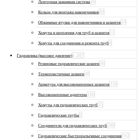
26
Ленточная зажимная система
40
Кольца для монтажа наконечников
19
Обжимные втулки для наконечников и шлангов
11
Хомуты и крепления для труб и шлангов
4
Хомуты для соединения и ремонта труб
1 287
Гидравлика (высокое давление)
36
Резиновые гидравлические шланги
48
Термопластичные шланги
339
Арматура для высоконапорных шлангов
160
Высоконапорные адаптеры
55
Хомуты для гидравлических труб
2
Гидравлические трубы
288
Соединители для гидравлических труб
162
Гидравлические быстроразъемные соединения