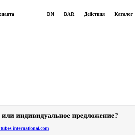
рианта
DN
BAR
Действия
Каталог
и или индивидуальное предложение?
ubes-international.com