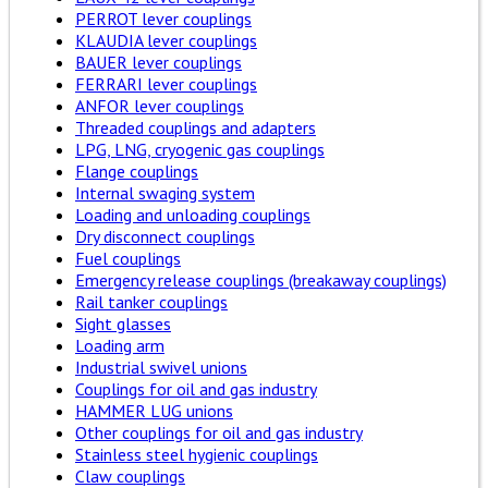
PERROT lever couplings
KLAUDIA lever couplings
BAUER lever couplings
FERRARI lever couplings
ANFOR lever couplings
Threaded couplings and adapters
LPG, LNG, cryogenic gas couplings
Flange couplings
Internal swaging system
Loading and unloading couplings
Dry disconnect couplings
Fuel couplings
Emergency release couplings (breakaway couplings)
Rail tanker couplings
Sight glasses
Loading arm
Industrial swivel unions
Couplings for oil and gas industry
HAMMER LUG unions
Other couplings for oil and gas industry
Stainless steel hygienic couplings
Claw couplings