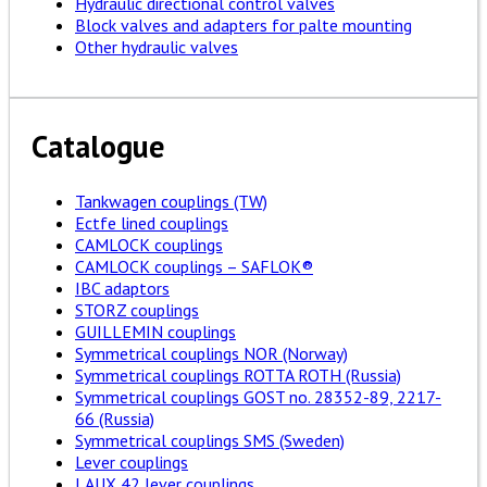
Hydraulic directional control valves
Block valves and adapters for palte mounting
Other hydraulic valves
Catalogue
Tankwagen couplings (TW)
Ectfe lined couplings
CAMLOCK couplings
CAMLOCK couplings – SAFLOK®
IBC adaptors
STORZ couplings
GUILLEMIN couplings
Symmetrical couplings NOR (Norway)
Symmetrical couplings ROTTA ROTH (Russia)
Symmetrical couplings GOST no. 28352-89, 2217-
66 (Russia)
Symmetrical couplings SMS (Sweden)
Lever couplings
LAUX 42 lever couplings