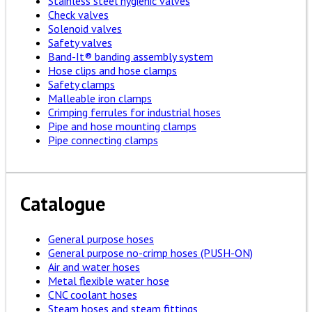
Stainless steel hygienic valves
Check valves
Solenoid valves
Safety valves
Band-It® banding assembly system
Hose clips and hose clamps
Safety clamps
Malleable iron clamps
Crimping ferrules for industrial hoses
Pipe and hose mounting clamps
Pipe connecting clamps
Catalogue
General purpose hoses
General purpose no-crimp hoses (PUSH-ON)
Air and water hoses
Metal flexible water hose
CNC coolant hoses
Steam hoses and steam fittings