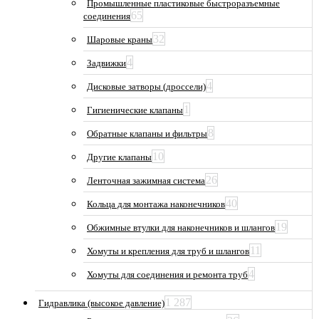
Промышленные пластиковые быстроразъемные
65
соединения
32
Шаровые краны
4
Задвижки
4
Дисковые затворы (дроссели)
1
Гигиенические клапаны
8
Обратные клапаны и фильтры
10
Другие клапаны
26
Ленточная зажимная система
40
Кольца для монтажа наконечников
19
Обжимные втулки для наконечников и шлангов
11
Хомуты и крепления для труб и шлангов
4
Хомуты для соединения и ремонта труб
1 287
Гидравлика (высокое давление)