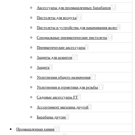
12
Аксессуары для промышленных барабанов
61
Пистолеты для воздуха
6
Пистолеты и устройства для накачивания колес
14
Специальные пневматические пистолеты
5
Пневматические аксессуары
37
Защиты для шлангов
3
Защита
17
Уплотнения общего назначения
13
Уплотнения и герметики для резьбы
7
Садовые аксессуары FT
2
Ассортимент магазина другой
2
Барабаны другие
32
Промышленная химия