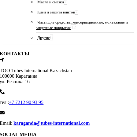
7
Масла и смазки
7
Клеи и защита винтов
Чистящие средства, консервационные, монтажные и
12
защитные покрытия
6
Другие
КОНТАКТЫ
ТОО Tubes International Kazachstan
100000 Караганда
ул. Резника 16
тел.:
+7 7212 90 93 95
Email:
karaganda@tubes-international.com
SOCIAL MEDIA