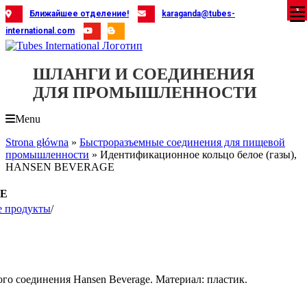
Skip
X
X
X
X
X
X
X
X
X
X
X
X
X
X
X
X
X
X
X
Ближайшее отделение!
karaganda@tubes-
to
international.com
content
ШЛАНГИ И СОЕДИНЕНИЯ
ДЛЯ ПРОМЫШЛЕННОСТИ
Menu
Strona główna
»
Быстроразъемные соединения для пищевой
промышленности
»
Идентификационное кольцо белое (газы),
HANSEN BEVERAGE
GE
е продукты
/
го соединения Hansen Beverage. Материал: пластик.