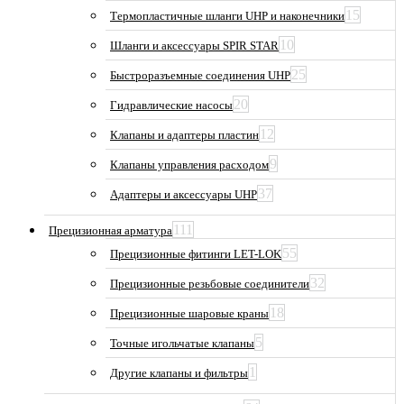
15
Термопластичные шланги UHP и наконечники
10
Шланги и аксессуары SPIR STAR
25
Быстроразъемные соединения UHP
20
Гидравлические насосы
12
Клапаны и адаптеры пластин
9
Клапаны управления расходом
37
Адаптеры и аксессуары UHP
111
Прецизионная арматура
55
Прецизионные фитинги LET-LOK
32
Прецизионные резьбовые соединители
18
Прецизионные шаровые краны
5
Точные игольчатые клапаны
1
Другие клапаны и фильтры