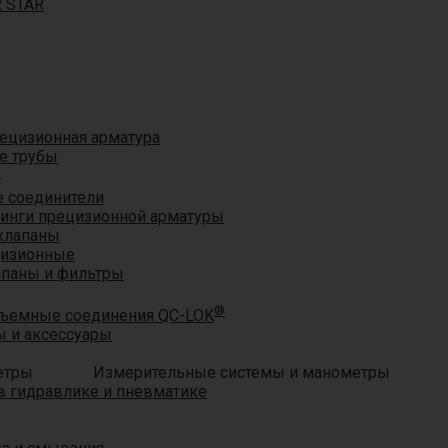
R STAR
ецизионная арматура
е трубы
®
 соединители
тинги прецизионной арматуры
клапаны
цизионные
апаны и фильтры
®
ъемные соединения QC-LOK
 и аксессуары
Измерительные системы и манометры
 гидравлике и пневматике