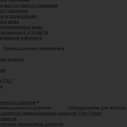
ка и смывания
 и мытья низкого давления
ого давления
ки и дозирования
ных моек
ысоконапорных моек
для моечных устройств
ализации и фитинги
Промышленная пневматика
кие шланги
T
ния
 (FRL)
ры
шленных шлангов
Оборудование для изгото
шлангов (запрессовщики шлангов) Finn-Power
шлангов
тановки концевиков шлангов