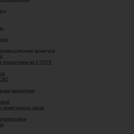
оры
ы
ры
торы
ромышленная арматура
W)
м покрытием из E-CTFE
ов
TORZ
ными захватами
ьбой
и криогенных газов
 опрессовки
ия