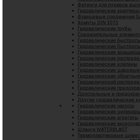
Фитинги для рукавов выс
Гидравлические адаптеры
Фланцевые соединения S
Хомуты DIN 3015
Гидравлические трубы
Соединительные элементы
Гидравлические быстрос
Гидравлические быстрос
Гидравлические вращающ
Гидравлические распреде
Гидравлические клапаны
Гидравлические шаровые
Гидравлические обратные
Гидравлический распреде
Гидравлические предохр
Дроссельные и предохра
Другие гидравлические к
Гидравлические насосы
Гидравлические цилиндр
Гидравлические агрегаты
Гидравлические аксессуа
Шланги WATERBLAST
Термопластиковые шланг