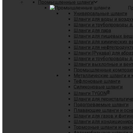
Промышленные шланги
П
Универсальные шланги
Шланги для воды и возду
Шланги и трубопроводы 
Шланги для пара
Шланги для пищевых вещ
Шланги для химических в
Шланги для нефтепродукт
Шланги (Рукава) для абр
Шланги и трубопроводы дл
Шланги выхлопные и вен
Промышленные композит
Металлические шланги и 
Тефлоновые шланги
Силиконовые шланги
®
Шланги TYGON
Шланги для перистальтиче
Подогреваемые шланги
Плавающие шланги и осн
Шланги для газов и фитин
Шланги для кондициониро
Тормозные шланги и нако
Автомобильные шланги и