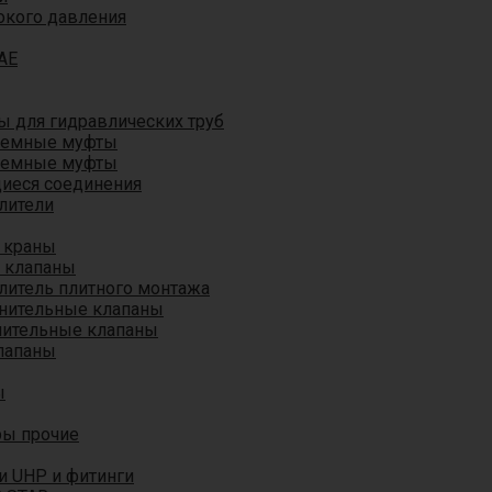
окого давления
AE
 для гидравлических труб
ъемные муфты
ъемные муфты
иеся соединения
лители
 краны
 клапаны
литель плитного монтажа
анительные клапаны
нительные клапаны
лапаны
ы
ры прочие
и UHP и фитинги