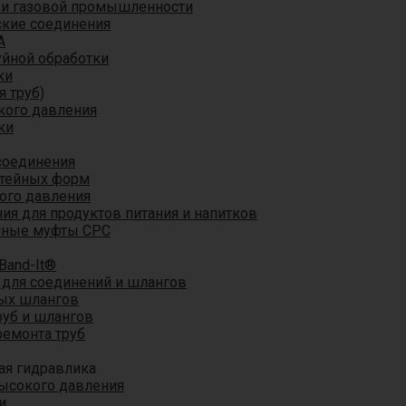
 и газовой промышленности
кие соединения
A
уйной обработки
ки
я труб)
кого давления
ки
соединения
итейных форм
ого давления
я для продуктов питания и напитков
мные муфты CPC
Band-It®
для соединений и шлангов
ых шлангов
уб и шлангов
ремонта труб
ая гидравлика
ысокого давления
и