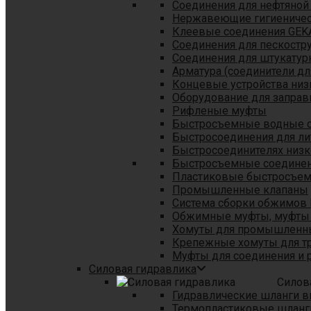
Соединения для нефтяной
Нержавеющие гигиеничес
Клеевые соединения GEK
Соединения для пескостр
Cоединения для штукатур
Арматура (соединители дл
Концевые устройства низ
Оборудование для заправ
Рифленые муфты
Быстросъемные водные 
Быстросоединения для л
Быстросоединителях низк
Быстросъемные соединени
Пластиковые быстросъе
Промышленные клапаны
Система сборки обжимов 
Обжимные муфты, муфты 
Хомуты для промышленн
Крепежные хомуты для тр
Муфты для соединения и 
Силовая гидравлика
Силов
Гидравлические шланги в
Термопластиковые шланг