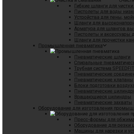
Очист
Гибкие шланги для чистки
Пистолеты для воды низк
Устройства для пены, мой
Шланги для высоконапор
Арматура для шлангов в
Пистолеты и аксессуары 
Шланги для прочистки кан
Промышленная пневматика
Пневматические шланги
Спиральные пневматичес
Tрубная система SPEEDFI
Пневматические соедине
Пневматические клапаны
Блоки подготовки воздуха
Пневматические цилинд
Вращающиеся цилиндры
Пневматические захваты
Оборудование для изготовления промы
Пресс-формы для обжима 
Оборудование для резки 
Машины для нарезки и ус