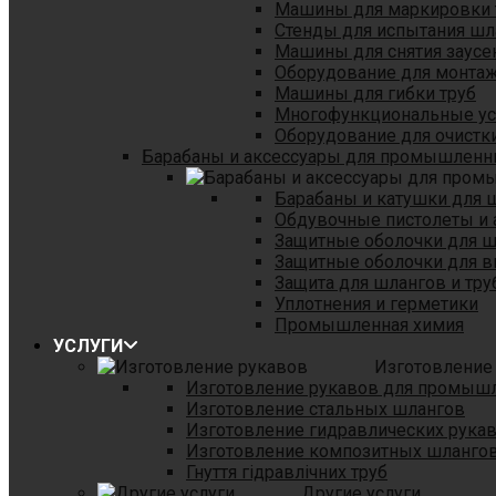
Машины для маркировки 
Стенды для испытания шл
Машины для снятия заусе
Оборудование для монтаж
Машины для гибки труб
Многофункциональные уст
Оборудование для очистки
Барабаны и аксессуары для промышленн
Барабаны и катушки для 
Обдувочные пистолеты и 
Защитные оболочки для 
Защитные оболочки для в
Защита для шлангов и тр
Уплотнения и герметики
Промышленная химия
УСЛУГИ
Изготовление
Изготовление рукавов для промыш
Изготовление стальных шлангов
Изготовление гидравлических рука
Изготовление композитных шланго
Гнуття гідравлічних труб
Другие услуги