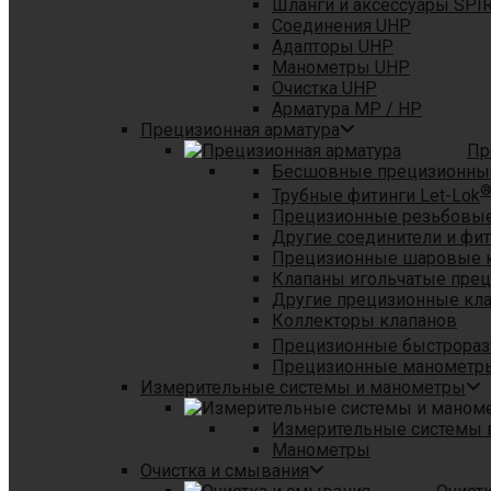
Шланги и аксессуары SPI
Соединения UHP
Адапторы UHP
Манометры UHP
Очистка UHP
Арматура MP / HP
Прецизионная арматура
Пр
Бесшовные прецизионны
Трубные фитинги Let-Lok
Прецизионные резьбовые
Другие соединители и фи
Прецизионные шаровые 
Клапаны игольчатые пре
Другие прецизионные кл
Коллекторы клапанов
Прецизионные быстрораз
Прецизионные манометры
Измерительные системы и манометры
Измерительные системы в
Манометры
Очистка и смывания