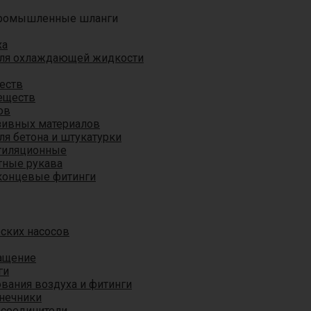
ромышленные шланги
ха
для охлаждающей жидкости
еств
еществ
ов
азивных материалов
я бетона и штукатурки
тиляционные
ные рукава
концевые фитинги
ских насосов
ащение
ги
вания воздуха и фитинги
нечники
 соединители