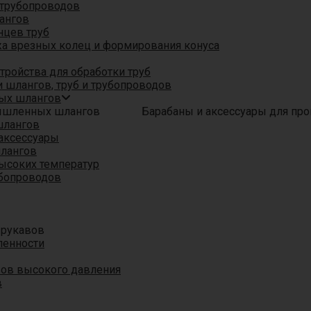
трубопроводов
ангов
нцев труб
а врезных колец и формирования конуса
ройства для обработки труб
 шлангов, труб и трубопроводов
ых шлангов
Барабаны и аксессуары для п
шлангов
аксессуары
шлангов
ысоких температур
убопроводов
 рукавов
ленности
вов высокого давления
в