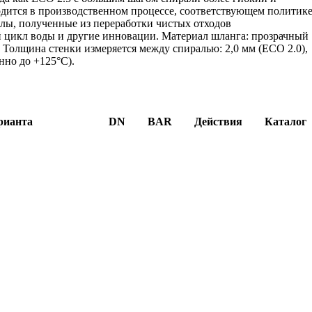
дится в производственном процессе, соответствующем политик
алы, полученные из переработки чистых отходов
й цикл воды и другие инновации. Материал шланга: прозрачный
 Толщина стенки измеряется между спиралью: 2,0 мм (ECO 2.0),
енно до +125°C).
рианта
DN
BAR
Действия
Каталог