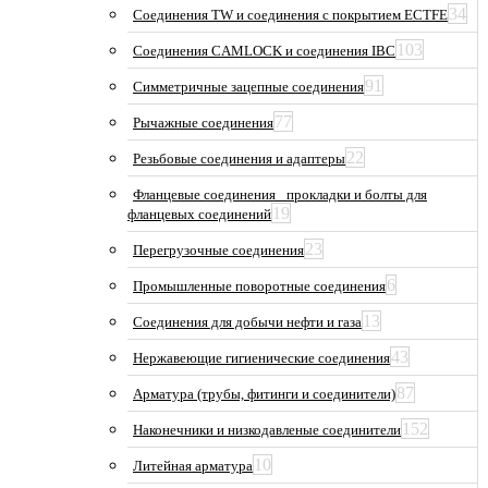
34
Соединения TW и соединения с покрытием ECTFE
103
Соединения CAMLOCK и соединения IBC
91
Симметричные зацепные соединения
77
Рычажные соединения
22
Резьбовые соединения и адаптеры
Фланцевые соединения_ прокладки и болты для
19
фланцевых соединений
23
Перегрузочные соединения
6
Промышленные поворотные соединения
13
Соединения для добычи нефти и газа
43
Нержавеющие гигиенические соединения
87
Арматура (трубы, фитинги и соединители)
152
Наконечники и низкодавленые соединители
10
Литейная арматура