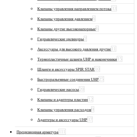
33
Клапаны управления направлением потока
6
Клапаны управления давлением
6
Клапаны другие высоконапорные
2
Гидравлические цилиндры
11
Аксессуары для высокого давления другие
15
Термопластичные шланги UHP и наконечники
10
Шланги и аксессуары SPIR STAR
25
Быстроразъемные соединения UHP
20
Гидравлические насосы
12
Клапаны и адаптеры пластин
9
Клапаны управления расходом
37
Адаптеры и аксессуары UHP
111
Прецизионная арматура