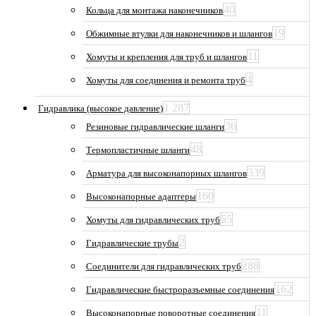
40
Кольца для монтажа наконечников
19
Обжимные втулки для наконечников и шлангов
11
Хомуты и крепления для труб и шлангов
4
Хомуты для соединения и ремонта труб
1 287
Гидравлика (высокое давление)
36
Резиновые гидравлические шланги
48
Термопластичные шланги
339
Арматура для высоконапорных шлангов
160
Высоконапорные адаптеры
55
Хомуты для гидравлических труб
2
Гидравлические трубы
288
Соединители для гидравлических труб
162
Гидравлические быстроразъемные соединения
11
Высоконапорные поворотные соединения