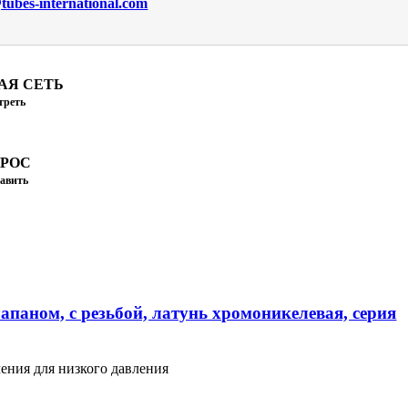
ubes-international.com
АЯ СЕТЬ
треть
ПРОС
авить
апаном, с резьбой, латунь хромоникелевая, серия
ения для низкого давления