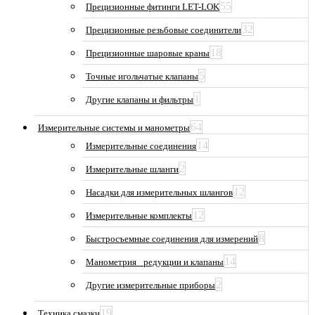
55
Прецизионные фитинги LET-LOK
32
Прецизионные резьбовые соединители
18
Прецизионные шаровые краны
5
Точные игольчатые клапаны
1
Другие клапаны и фильтры
64
Измерительные системы и манометры
14
Измерительные соединения
2
Измерительные шланги
12
Насадки для измерительных шлангов
12
Измерительные комплекты
8
Быстросъемные соединения для измерений
14
Манометрия_ редукции и клапаны
2
Другие измерительные приборы
19
Техника смазки