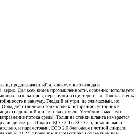
ланг, предназначенный для вакуумного отвода и
й, зерно. Для всех видов промышленности, особенно использует
ающих экскаваторов, перегрузки из цистерн и т.д. Толстая стенк
ойчивость к вакууму. Гладкий внутри, не сжимаемый, не
. Обладает отличной стойкостью к истиранию, устойчив к
жащих соединений и пластификаторов. Устойчив к маслам и
направление потока среды. Толщина стенки шланга измеряется
ругие диаметры. Шланги ECO 2.0 и ECO 2.5, независимо от
вательно, и параметрами. ECO 2.0 благодаря плотной спирали
гда как ECO 2.5 с большим шагом спирали более гибкий и