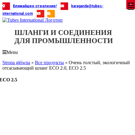
Skip
X
X
X
X
X
X
X
X
X
X
X
X
X
X
X
X
X
X
X
Ближайшее отделение!
karaganda@tubes-
to
international.com
content
ШЛАНГИ И СОЕДИНЕНИЯ
ДЛЯ ПРОМЫШЛЕННОСТИ
Menu
Strona główna
»
Все продукты
»
Очень толстый, экологичный
отсасывающий шланг ECO 2.0, ECO 2.5
ECO 2.5