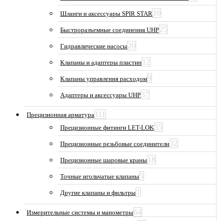
10
Шланги и аксессуары SPIR STAR
25
Быстроразъемные соединения UHP
20
Гидравлические насосы
12
Клапаны и адаптеры пластин
9
Клапаны управления расходом
37
Адаптеры и аксессуары UHP
111
Прецизионная арматура
55
Прецизионные фитинги LET-LOK
32
Прецизионные резьбовые соединители
18
Прецизионные шаровые краны
5
Точные игольчатые клапаны
1
Другие клапаны и фильтры
64
Измерительные системы и манометры