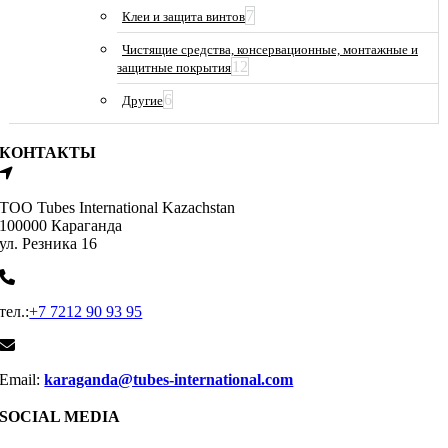
7
Клеи и защита винтов
Чистящие средства, консервационные, монтажные и
12
защитные покрытия
6
Другие
КОНТАКТЫ
ТОО Tubes International Kazachstan
100000 Караганда
ул. Резника 16
тел.:
+7 7212 90 93 95
Email:
karaganda@tubes-international.com
SOCIAL MEDIA