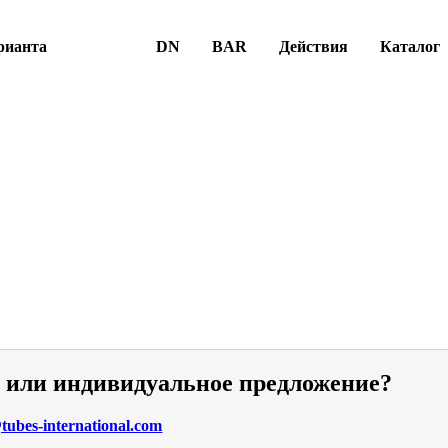
рианта
DN
BAR
Действия
Каталог
и или индивидуальное предложение?
ubes-international.com