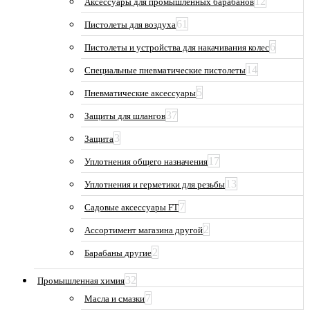
12
Аксессуары для промышленных барабанов
61
Пистолеты для воздуха
6
Пистолеты и устройства для накачивания колес
14
Специальные пневматические пистолеты
5
Пневматические аксессуары
37
Защиты для шлангов
3
Защита
17
Уплотнения общего назначения
13
Уплотнения и герметики для резьбы
7
Садовые аксессуары FT
2
Ассортимент магазина другой
2
Барабаны другие
32
Промышленная химия
7
Масла и смазки