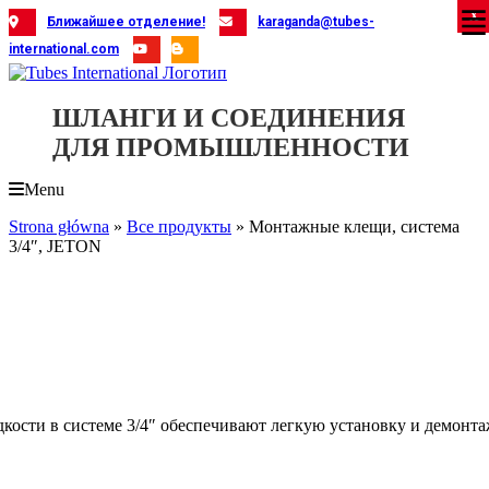
Skip
X
X
X
X
X
X
X
X
X
X
X
X
X
X
X
X
X
X
X
Ближайшее отделение!
karaganda@tubes-
to
international.com
content
ШЛАНГИ И СОЕДИНЕНИЯ
ДЛЯ ПРОМЫШЛЕННОСТИ
Menu
Strona główna
»
Все продукты
»
Монтажные клещи, система
3/4″, JETON
ости в системе 3/4″ обеспечивают легкую установку и демонт