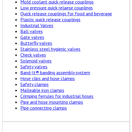
Mold coolant quick release couplings
Low pressure quick relaese couplings
Quick release couplings for food and beverage
Plastic quick release couplings
Industrial Valves
Ball valves
Gate valves
Butterfly valves
Stainless steel hygienic valves
Check valves
Solenoid valves
Safety valves
Band-It® banding assembly system
Hose clips and hose clamps
Safety clamps
Malleable iron clamps
Crimping ferrules for industrial hoses
Pipe and hose mounting clamps
Pipe connecting clamps