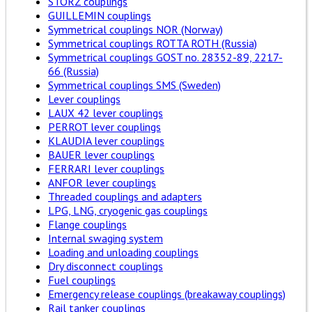
STORZ couplings
GUILLEMIN couplings
Symmetrical couplings NOR (Norway)
Symmetrical couplings ROTTA ROTH (Russia)
Symmetrical couplings GOST no. 28352-89, 2217-
66 (Russia)
Symmetrical couplings SMS (Sweden)
Lever couplings
LAUX 42 lever couplings
PERROT lever couplings
KLAUDIA lever couplings
BAUER lever couplings
FERRARI lever couplings
ANFOR lever couplings
Threaded couplings and adapters
LPG, LNG, cryogenic gas couplings
Flange couplings
Internal swaging system
Loading and unloading couplings
Dry disconnect couplings
Fuel couplings
Emergency release couplings (breakaway couplings)
Rail tanker couplings