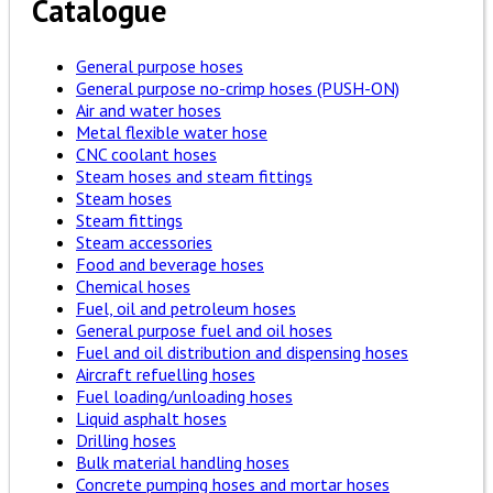
Catalogue
General purpose hoses
General purpose no-crimp hoses (PUSH-ON)
Air and water hoses
Metal flexible water hose
CNC coolant hoses
Steam hoses and steam fittings
Steam hoses
Steam fittings
Steam accessories
Food and beverage hoses
Chemical hoses
Fuel, oil and petroleum hoses
General purpose fuel and oil hoses
Fuel and oil distribution and dispensing hoses
Aircraft refuelling hoses
Fuel loading/unloading hoses
Liquid asphalt hoses
Drilling hoses
Bulk material handling hoses
Concrete pumping hoses and mortar hoses