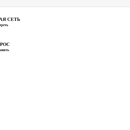
АЯ СЕТЬ
треть
ПРОС
авить