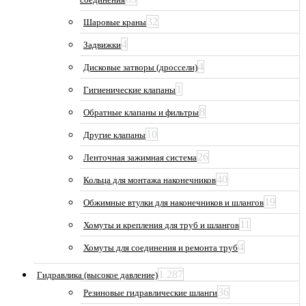
32
Шаровые краны
4
Задвижки
4
Дисковые затворы (дроссели)
1
Гигиенические клапаны
8
Обратные клапаны и фильтры
10
Другие клапаны
26
Ленточная зажимная система
40
Кольца для монтажа наконечников
19
Обжимные втулки для наконечников и шлангов
11
Хомуты и крепления для труб и шлангов
4
Хомуты для соединения и ремонта труб
1 287
Гидравлика (высокое давление)
36
Резиновые гидравлические шланги